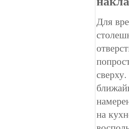
накла
Для вре
столеш
отверс
попрос
сверху.
ближай
намере
на кухн
воспол