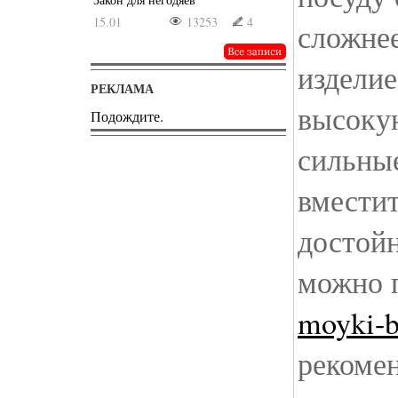
15.01
13253
4
сложнее
издели
РЕКЛАМА
высоку
Подождите.
сильные
вмести
достой
можно 
moyki-b
рекомен