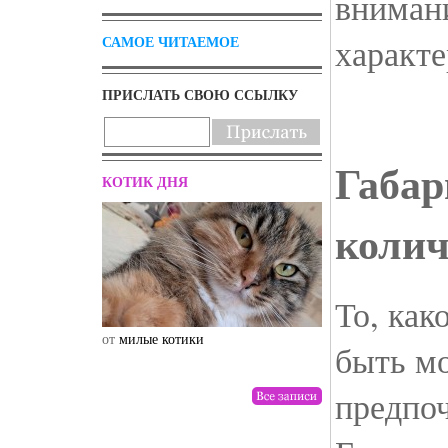
вниман
характе
САМОЕ ЧИТАЕМОЕ
ПРИСЛАТЬ СВОЮ ССЫЛКУ
Габар
КОТИК ДНЯ
колич
То, как
от
милые котики
от
drunktwi
быть мо
предпоч