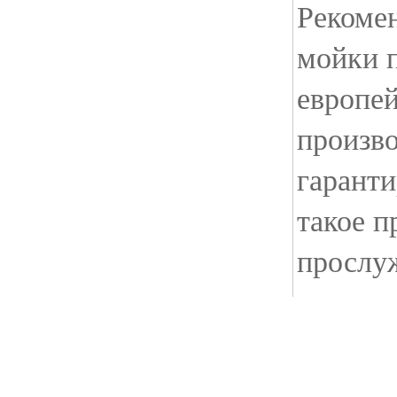
Рекоме
мойки 
европе
произво
гаранти
такое п
прослуж