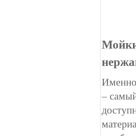
Мойки
нержа
Именно
– самы
доступн
материа