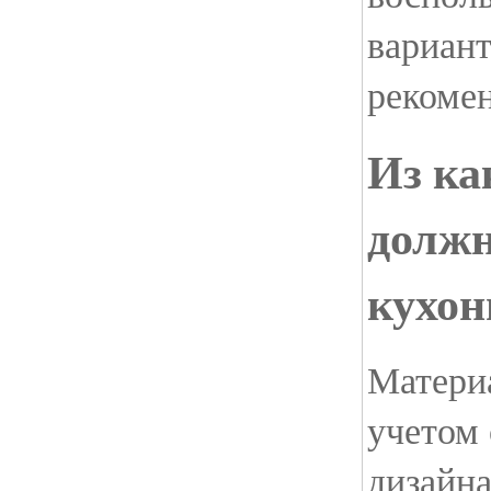
вариан
рекомен
Из ка
должн
кухон
Матери
учетом
дизайна