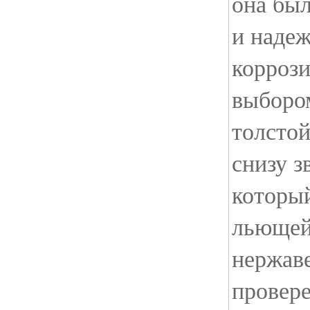
она был
и наде
корроз
выбором
толстой
снизу з
которы
льющей
нержав
провер