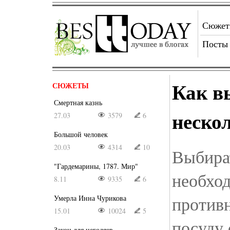
Сюже
Посты
Как в
СЮЖЕТЫ
Смертная казнь
неско
27.03
3579
6
Большой человек
20.03
4314
10
Выбира
"Гардемарины, 1787. Мир"
необход
8.11
9335
6
против
Умерла Инна Чурикова
15.01
10024
5
посуду 
Закон для негодяев