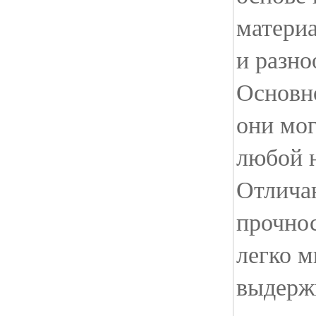
матери
и разно
Основн
они мо
любой 
Отлича
прочнос
легко м
выдерж