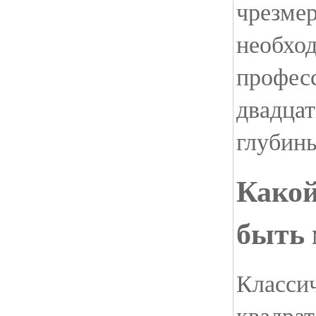
чрезмер
необхо
профес
двадцат
глубин
Како
быть 
Классич
квадрат