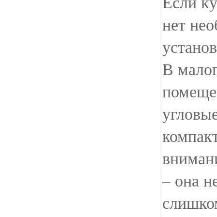
Если ку
нет нео
установ
В мало
помеще
угловые
компак
внимани
– она н
слишком