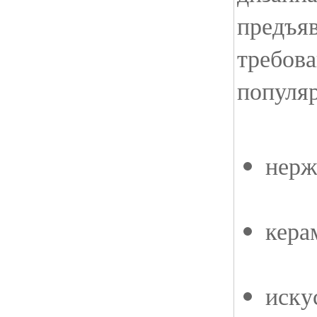
предъя
требова
популя
нерж
кера
иску