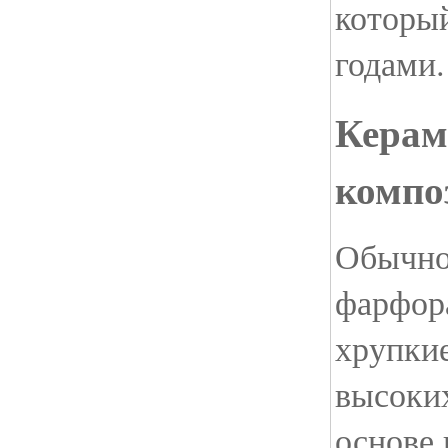
который
годами.
Керам
компо
Обычно
фарфор
хрупкие
высоких
основе