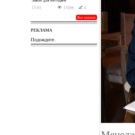
15.01
13266
4
РЕКЛАМА
Подождите.
Менедж