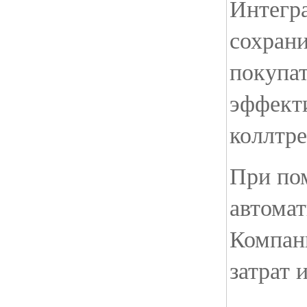
Интегр
сохран
покупат
эффекти
коллтре
При по
автомат
Компан
затрат 