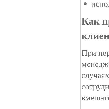
испо
Как п
клиен
При пе
менедже
случаях
сотруд
вмешате