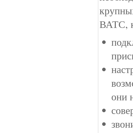
крупны
ВАТС, 
подк
прис
наст
возм
они 
сове
звон