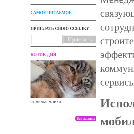
связую
САМОЕ ЧИТАЕМОЕ
сотрудн
ПРИСЛАТЬ СВОЮ ССЫЛКУ
строите
эффекти
КОТИК ДНЯ
коммун
сервисы
Испол
от
милые котики
от
drunktwi
моби