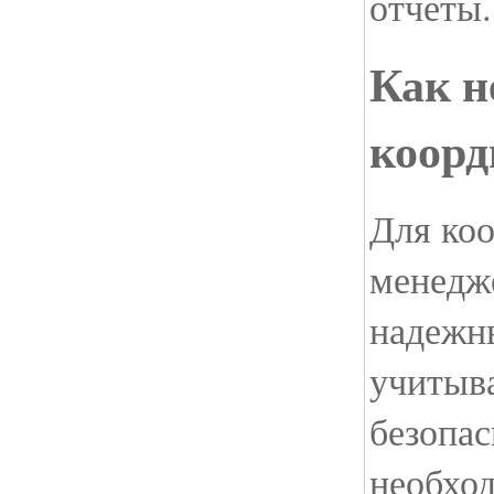
отчеты.
Как н
коорд
Для ко
менедж
надежны
учитыва
безопас
необход