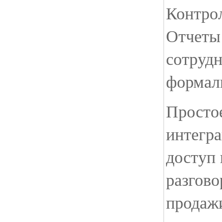
Контро
Отчеты
сотруд
формаль
Простое
интегр
доступ 
разгово
продажи