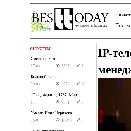
Сюже
Посты
IP-те
СЮЖЕТЫ
Смертная казнь
менед
27.03
3597
6
Большой человек
20.03
4326
10
"Гардемарины, 1787. Мир"
8.11
9381
6
Умерла Инна Чурикова
15.01
10040
5
Закон для негодяев