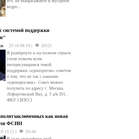
его, не выбрасывайте в мусорное
ведро...
 с системой поддержки
ов"
ов
25.10 08:54 |
20325
Я развёрнуто и на полном серьезе
готов помочь всем
интересующимся темой
поддержки «единорогов» советом
о том, что не так с нашими
«единорогами». Совет можно
получить по адресу г. Москва,
Лефортовский Вал, д. 5 а/я 201,
ФКУ СИЗО-2
 политзаключенных как новая
для ФСИН
10 13:21 |
20148
В силу специфики этой