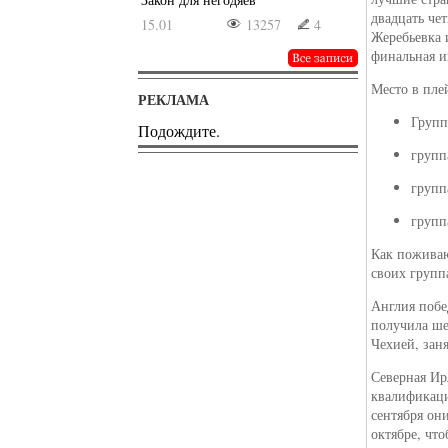
двадцать че
15.01
13257
4
Жеребьевка 
финальная иг
Место в пле
РЕКЛАМА
Групп
Подождите.
групп
групп
групп
Как поживаю
своих групп
Англия побе
получила ше
Чехией, зан
Северная Ир
квалификаци
сентября он
октябре, чт