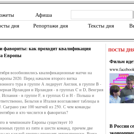
южеты
Афиша
осты дня
Репортажи дня
Тексты дня
В
и фавориты: как проходит квалификация
ПОСТЫ ДН
та Европы
Фильм идет
www.faceboo
нтября возобновились квалификационные матчи на
вропы 2020. Перед началом второго витка
онного тура в группе А лидирует Англия, в группе B -
верная Ирландия и Ирландия - в группах C и D, Венгрия
, Испания - в группе F, в группах G и H - Польша и
тветственно, Бельгия и Италия возглавляют таблицы в
 J. Сыграно уже 100 матчей из 250. С чем команды
ентябрю и кто числится в фаворитах?
то в чемпионате Европы существует 10
В России с
онных групп из пяти и шести команд, причем две
экономиче
ны из каждой группы проходят автоматически. Всего