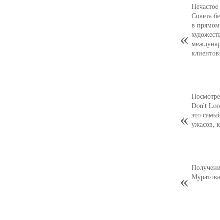
Нечастое
Совета б
в прямом
художест
междунар
клиентов
Посмотре
Don’t Loo
это самы
ужасов, 
Получени
Муратова