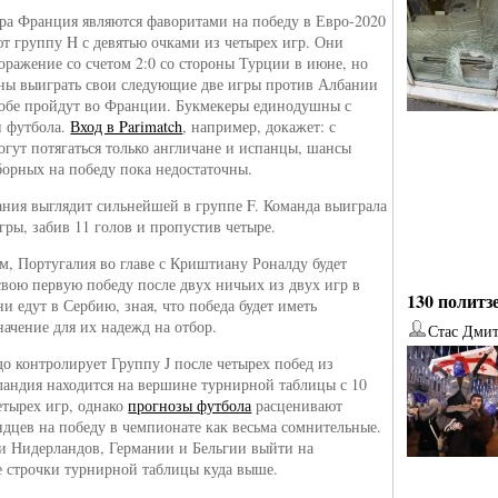
а Франция являются фаворитами на победу в Евро-2020
ют группу H с девятью очками из четырех игр. Они
оражение со счетом 2:0 со стороны Турции в июне, но
ны выиграть свои следующие две игры против Албании
обе пройдут во Франции. Букмекеры единодушны с
и футбола.
Вход в Parimatch
, например, докажет: с
гут потягаться только англичане и испанцы, шансы
борных на победу пока недостаточны.
ания выглядит сильнейшей в группе F. Команда выиграла
гры, забив 11 голов и пропустив четыре.
м, Португалия во главе с Криштиану Роналду будет
 свою первую победу после двух ничьих из двух игр в
130 политз
и едут в Сербию, зная, что победа будет иметь
ачение для их надежд на отбор.
Стас Дми
до контролирует Группу J после четырех побед из
от
Наталья Верхова
от
Ирина Ин
ландия находится на вершине турнирной таблицы с 10
етырех игр, однако
прогнозы футбола
расценивают
дцев на победу в чемпионате как весьма сомнительные.
 Нидерландов, Германии и Бельгии выйти на
строчки турнирной таблицы куда выше.