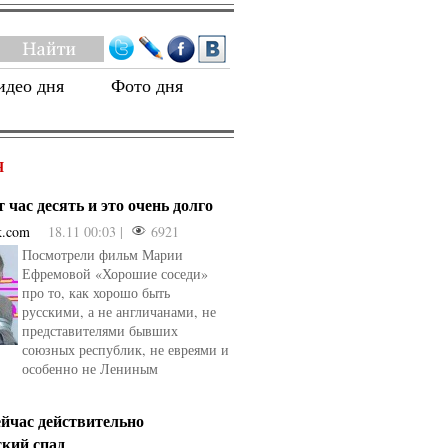
идео дня
Фото дня
Я
 час десять и это очень долго
k.com
18.11 00:03 |
6921
Посмотрели фильм Марии
Ефремовой «Хорошие соседи»
про то, как хорошо быть
русскими, а не англичанами, не
представителями бывших
союзных республик, не евреями и
особенно не Лениным
ейчас действительно
ский спад