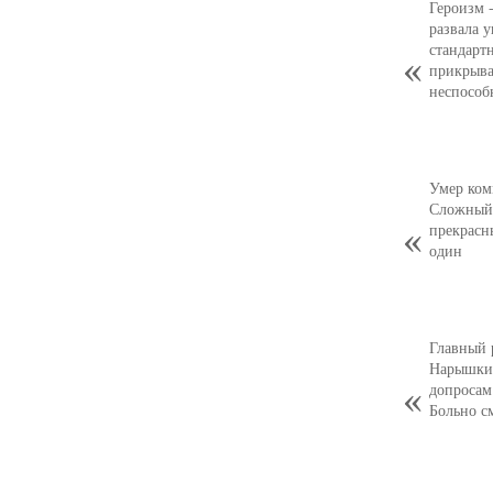
Героизм 
развала 
стандарт
прикрыва
неспособ
Умер ком
Сложный,
прекрасн
один
Главный 
Нарышкин
допросам
Больно с