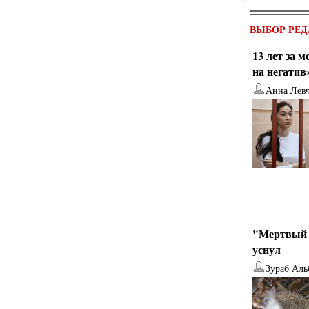
ВЫБОР РЕД
13 лет за 
на негатив
Анна Лев
"Мертвый 
уснул
Зураб Аль