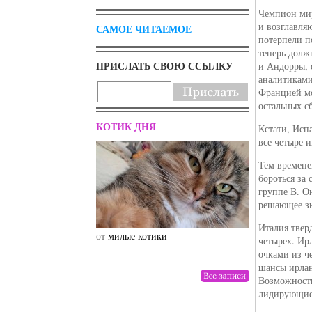
Чемпион мир
и возглавля
САМОЕ ЧИТАЕМОЕ
потерпели п
теперь долж
ПРИСЛАТЬ СВОЮ ССЫЛКУ
и Андорры, 
аналитикам
Францией мо
остальных с
КОТИК ДНЯ
Кстати, Исп
все четыре и
Тем времене
бороться за
группе B. Он
решающее зн
Италия твер
от
милые котики
от
drunktwi
четырех. Ир
очками из ч
шансы ирлан
Возможности
лидирующие 