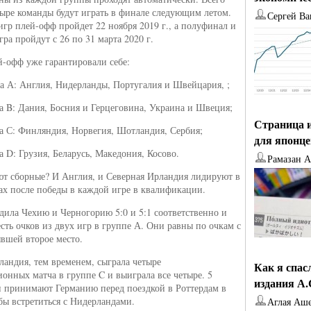
тыре команды будут играть в финале следующим летом.
Сергей Ва
игр плей-офф пройдет 22 ноября 2019 г., а полуфинал и
ра пройдут с 26 по 31 марта 2020 г.
й-офф уже гарантировали себе:
а А: Англия, Нидерланды, Португалия и Швейцария, ;
а B: Дания, Босния и Герцеговина, Украина и Швеция;
Страница и
а С: Финляндия, Норвегия, Шотландия, Сербия;
для японц
а D: Грузия, Беларусь, Македония, Косово.
Рамазан 
т сборные? И Англия, и Северная Ирландия лидируют в
ах после победы в каждой игре в квалификации.
дила Чехию и Черногорию 5:0 и 5:1 соответственно и
сть очков из двух игр в группе А. Они равны по очкам с
явшей второе место.
ландия, тем временем, сыграла четыре
Как я спас
онных матча в группе C и выиграла все четыре. 5
издания А
и принимают Германию перед поездкой в ​​Роттердам в
обы встретиться с Нидерландами.
Аглая Аш