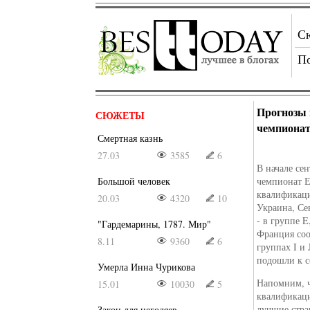
С
П
Прогнозы 
СЮЖЕТЫ
чемпиона
Смертная казнь
27.03
3585
6
В начале се
Большой человек
чемпионат Е
квалификаци
20.03
4320
10
Украина, Се
- в группе E
"Гардемарины, 1787. Мир"
Франция соо
8.11
9360
6
группах I и
подошли к с
Умерла Инна Чурикова
Напомним, ч
15.01
10030
5
квалификаци
лучшие стра
Закон для негодяев