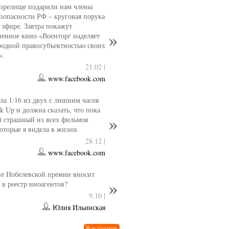
 зрелище подарили нам члены
езопасности РФ – круговая порука
 эфире. Завтра покажут
венное кино «Военторг наделяет
одной правосубъектностью своих
».
21.02 |
www.facebook.com
ла 1:16 из двух с лишним часов
k Up и должна сказать, что пока
й страшный из всех фильмов
которые я видела в жизни.
28.12 |
www.facebook.com
е Нобелевской премии вносит
 в реестр иноагентов?
9.10 |
Юлия Ильинская