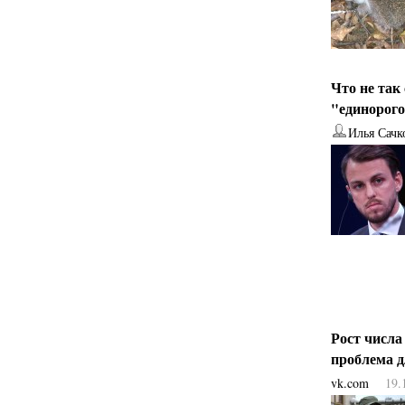
Что не так
"единорог
Илья Сачк
Рост числа
проблема 
vk.com
19.