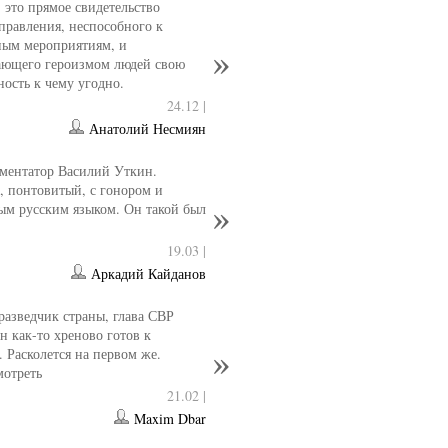
- это прямое свидетельство
управления, неспособного к
ным мероприятиям, и
ющего героизмом людей свою
ность к чему угодно.
24.12 |
Анатолий Несмиян
ментатор Василий Уткин.
 понтовитый, с гонором и
ым русским языком. Он такой был
19.03 |
Аркадий Кайданов
разведчик страны, глава СВР
 как-то хреново готов к
. Расколется на первом же.
мотреть
21.02 |
Maxim Dbar