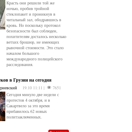
Красть они решили той же
ночью, пробив тройной
стеклопакет и проникнув в
читальный зал, ободравшись в
кровь. Но поскольку протокол
безопасности был соблюден,
похитителям досталось несколько
ветхих брошюр, не имеющих
рыночной стоимости. Это стало
началом большого
международного полицейского
расследования.
еков в Грузии на сегодня
триевский
19.10 11:11 |
7651
Сегодня минуло две недели с
овели
от
kotyaravesel
от
Анна Бойко
протестов 4 октября, и в
Сакартвело за это время
прибавилось 62 новых
политзаключенных.