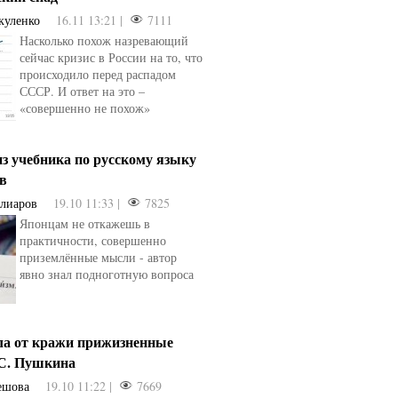
куленко
16.11 13:21 |
7111
Насколько похож назревающий
сейчас кризис в России на то, что
происходило перед распадом
СССР. И ответ на это –
«совершенно не похож»
з учебника по русскому языку
ев
Алиаров
19.10 11:33 |
7825
Японцам не откажешь в
практичности, совершенно
приземлённые мысли - автор
явно знал подноготную вопроса
ла от кражи прижизненные
.С. Пушкина
ешова
19.10 11:22 |
7669