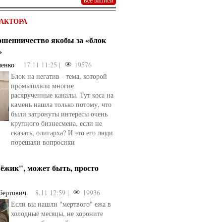
АКТОРА
мошенничество якобы за «блок
»
ченко
17.11 11:25 |
19576
Блок на негатив - тема, которой
промышляли многие
раскрученные каналы. Тут коса на
камень нашла только потому, что
были затронуты интересы очень
крупного бизнесмена, если не
сказать, олигарха? И это его люди
порешали вопросики
ёжик", может быть, просто
бертович
8.11 12:59 |
19936
Если вы нашли "мертвого" ежа в
холодные месяцы, не хороните