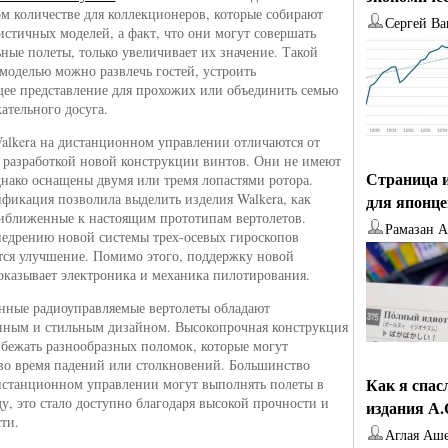
м количестве для коллекционеров, которые собирают
Сергей Ва
истичных моделей, а факт, что они могут совершать
ьные полеты, только увеличивает их значение. Такой
моделью можно развлечь гостей, устроить
ее представление для прохожих или объединить семью
кательного досуга.
alkera на дистанционном управлении отличаются от
 разработкой новой конструкции винтов. Они не имеют
Страница и
днако оснащены двумя или тремя лопастями ротора.
фикация позволила выделить изделия Walkera, как
для японц
иближенные к настоящим прототипам вертолетов.
Рамазан 
недрению новой системы трех-осевых гироскопов
тся улучшение. Помимо этого, поддержку новой
оказывает электроника и механика пилотирования.
нные радиоуправляемые вертолеты обладают
нным и стильным дизайном. Высокопрочная конструкция
збежать разнообразных поломок, которые могут
во время падений или столкновений. Большинство
Как я спас
станционном управлении могут выполнять полеты в
у, это стало доступно благодаря высокой прочности и
издания А
ти.
Аглая Аш