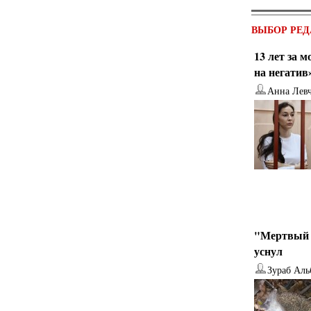
ВЫБОР РЕД
13 лет за 
на негатив
Анна Лев
"Мертвый 
уснул
Зураб Аль