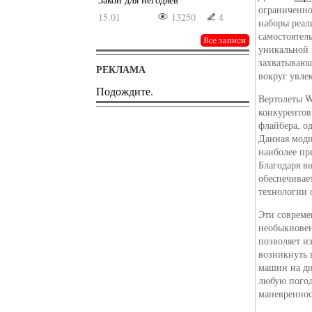
ограниченно
15.01
13250
4
наборы реал
самостоятел
уникальной 
захватывающ
РЕКЛАМА
вокруг увле
Подождите.
Вертолеты W
конкурентов
флайбера, о
Данная моди
наиболее пр
Благодаря в
обеспечивае
технологии 
Эти совреме
необыкнове
позволяет и
возникнуть 
машин на ди
любую погод
маневреннос