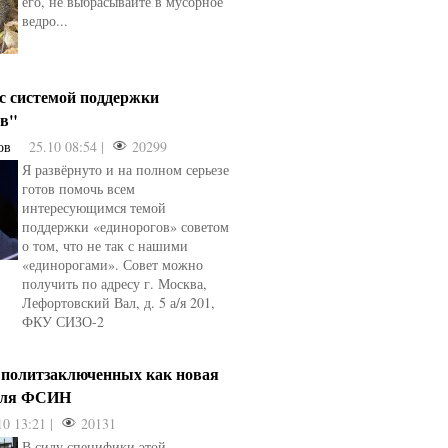
его, не выбрасывайте в мусорное
ведро...
 с системой поддержки
ов"
ов
25.10 08:54 |
20299
Я развёрнуто и на полном серьезе
готов помочь всем
интересующимся темой
поддержки «единорогов» советом
о том, что не так с нашими
«единорогами». Совет можно
получить по адресу г. Москва,
Лефортовский Вал, д. 5 а/я 201,
ФКУ СИЗО-2
 политзаключенных как новая
для ФСИН
10 13:21 |
20131
В силу специфики этой