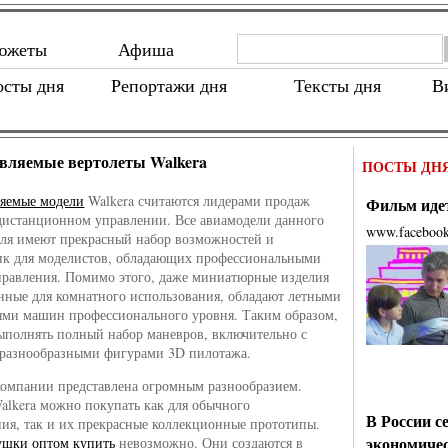
южеты
Афиша
осты дня
Репортажи дня
Тексты дня
В
вляемые вертолеты Walkera
ПОСТЫ ДН
ляемые модели
Walkera считаются лидерами продаж
Фильм идет
дистанционном управлении. Все авиамодели данного
www.faceboo
ля имеют прекрасный набор возможностей и
ик для моделистов, обладающих профессиональными
равления. Помимо этого, даже миниатюрные изделия
нные для комнатного использования, обладают летными
ми машин профессионального уровня. Таким образом,
ыполнять полный набор маневров, включительно с
 разнообразными фигурами 3D пилотажа.
омпании представлена огромным разнообразием.
alkera можно покупать как для обычного
В России с
ия, так и их прекрасные коллекционные прототипы.
экономиче
ушки оптом купить
невозможно. Они создаются в