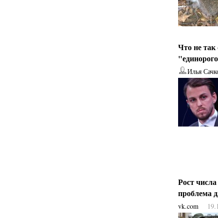
Что не так
"единорог
Илья Сачк
Рост числа
проблема 
vk.com
19.