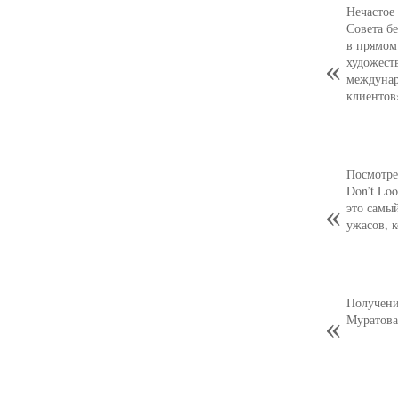
Нечастое
Совета б
в прямом
художест
междунар
клиентов
Посмотре
Don’t Loo
это самы
ужасов, 
Получени
Муратова