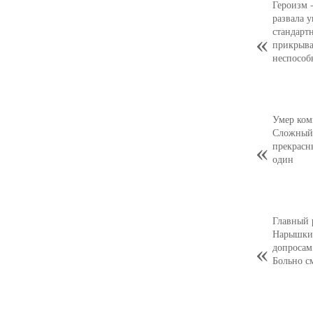
Героизм 
развала 
стандарт
прикрыва
неспособ
Умер ком
Сложный,
прекрасн
один
Главный 
Нарышкин
допросам
Больно с