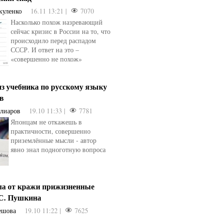
куленко
16.11 13:21 |
7070
Насколько похож назревающий
сейчас кризис в России на то, что
происходило перед распадом
СССР. И ответ на это –
«совершенно не похож»
з учебника по русскому языку
ев
Алиаров
19.10 11:33 |
7781
Японцам не откажешь в
практичности, совершенно
приземлённые мысли - автор
явно знал подноготную вопроса
ла от кражи прижизненные
.С. Пушкина
ешова
19.10 11:22 |
7625