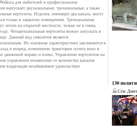
Walkera для любителей и профессионалов
ия выпускает двухканальные, трехканальные, а также
альные вертолеты. Изделия, имеющие два канала, могут
ься только в закрытых помещениях. Трехканальные
т летать на открытой местности, только не в очень
году. Четырехканальные вертолеты можно запускать в
лице. Данный вид самолетов является
иональным. Их основные характеристики заключаются в
азад и вперед, изменениях траектории полета вниз и
кже движений вправо и влево. Управление вертолетом на
ом управлении независимо от количества каналов
оим владельцам незабываемое удовольствие.
130 политз
Стас Дми
от
Наталья Верхова
от
Ирина Ин