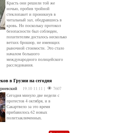
Красть они решили той же
ночью, пробив тройной
стеклопакет и проникнув в
читальный зал, ободравшись в
кровь. Но поскольку протокол
безопасности был соблюден,
похитителям досталось несколько
ветхих брошюр, не имеющих
рыночной стоимости. Это стало
началом большого
международного полицейского
расследования.
еков в Грузии на сегодня
триевский
19.10 11:11 |
7607
Сегодня минуло две недели с
овели
от
kotyaravesel
от
Анна Бойко
протестов 4 октября, и в
Сакартвело за это время
прибавилось 62 новых
политзаключенных.