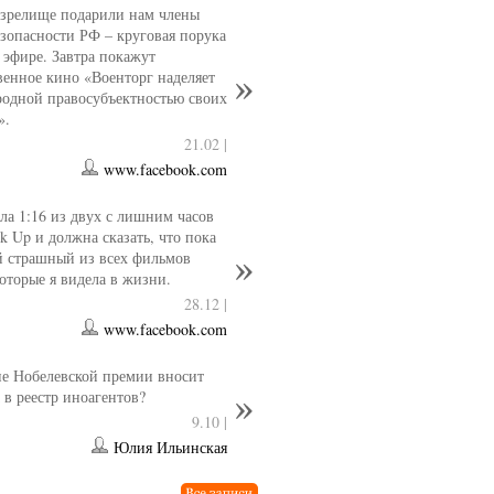
 зрелище подарили нам члены
езопасности РФ – круговая порука
 эфире. Завтра покажут
венное кино «Военторг наделяет
одной правосубъектностью своих
».
21.02 |
www.facebook.com
ла 1:16 из двух с лишним часов
k Up и должна сказать, что пока
й страшный из всех фильмов
которые я видела в жизни.
28.12 |
www.facebook.com
е Нобелевской премии вносит
 в реестр иноагентов?
9.10 |
Юлия Ильинская