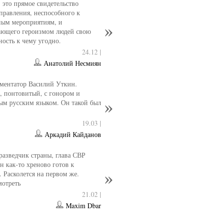
- это прямое свидетельство
управления, неспособного к
ным мероприятиям, и
ющего героизмом людей свою
ность к чему угодно.
24.12 |
Анатолий Несмиян
ментатор Василий Уткин.
 понтовитый, с гонором и
ым русским языком. Он такой был
19.03 |
Аркадий Кайданов
разведчик страны, глава СВР
 как-то хреново готов к
. Расколется на первом же.
мотреть
21.02 |
Maxim Dbar