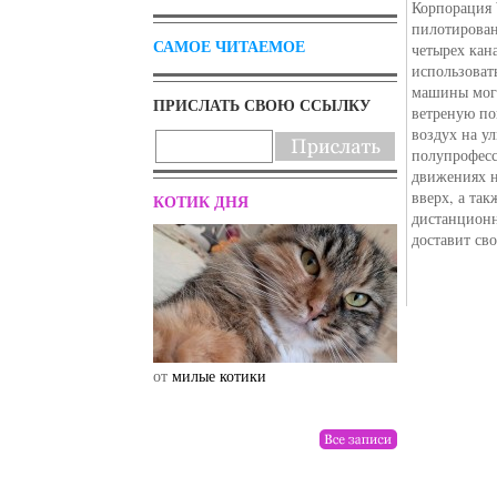
Корпорация 
пилотирован
САМОЕ ЧИТАЕМОЕ
четырех кан
использоват
машины могу
ПРИСЛАТЬ СВОЮ ССЫЛКУ
ветреную по
воздух на у
полупрофесс
движениях н
вверх, а та
КОТИК ДНЯ
дистанционн
доставит св
от
милые котики
от
drunktwi