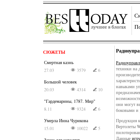
С
П
Радиоупра
СЮЖЕТЫ
Смертная казнь
Радиоуправ
техники на 
27.03
3579
6
производите
характерист
Большой человек
навыками уп
20.03
4314
10
предназначе
возможностя
"Гардемарины, 1787. Мир"
они могут в
8.11
9324
6
боковыми и
Умерла Инна Чурикова
Продукция к
Вертолеты W
15.01
10022
5
пилотирован
Данные
игр
Закон для негодяев