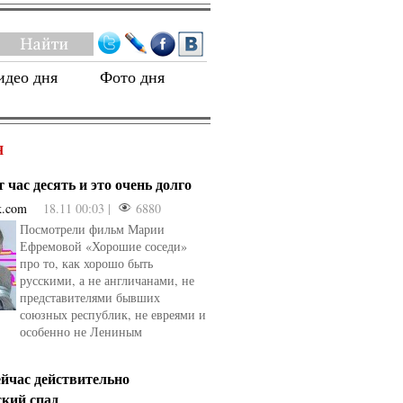
идео дня
Фото дня
Я
 час десять и это очень долго
k.com
18.11 00:03 |
6880
Посмотрели фильм Марии
Ефремовой «Хорошие соседи»
про то, как хорошо быть
русскими, а не англичанами, не
представителями бывших
союзных республик, не евреями и
особенно не Лениным
ейчас действительно
ский спад