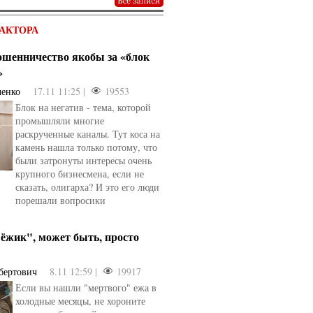
АКТОРА
мошенничество якобы за «блок
»
ченко
17.11 11:25 |
19553
Блок на негатив - тема, которой
промышляли многие
раскрученные каналы. Тут коса на
камень нашла только потому, что
были затронуты интересы очень
крупного бизнесмена, если не
сказать, олигарха? И это его люди
порешали вопросики
ёжик", может быть, просто
бертович
8.11 12:59 |
19917
Если вы нашли "мертвого" ежа в
холодные месяцы, не хороните