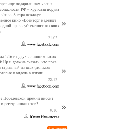
 зрелище подарили нам члены
езопасности РФ – круговая порука
 эфире. Завтра покажут
венное кино «Военторг наделяет
одной правосубъектностью своих
».
21.02 |
www.facebook.com
ла 1:16 из двух с лишним часов
k Up и должна сказать, что пока
й страшный из всех фильмов
которые я видела в жизни.
28.12 |
www.facebook.com
е Нобелевской премии вносит
 в реестр иноагентов?
9.10 |
Юлия Ильинская