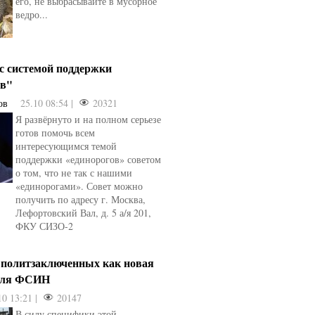
его, не выбрасывайте в мусорное
ведро...
 с системой поддержки
ов"
ов
25.10 08:54 |
20321
Я развёрнуто и на полном серьезе
готов помочь всем
интересующимся темой
поддержки «единорогов» советом
о том, что не так с нашими
«единорогами». Совет можно
получить по адресу г. Москва,
Лефортовский Вал, д. 5 а/я 201,
ФКУ СИЗО-2
 политзаключенных как новая
для ФСИН
10 13:21 |
20147
В силу специфики этой