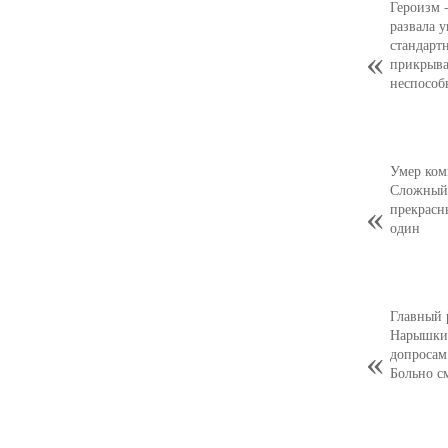
Героизм 
развала 
стандарт
прикрыва
неспособ
Умер ком
Сложный,
прекрасн
один
Главный 
Нарышкин
допросам
Больно с