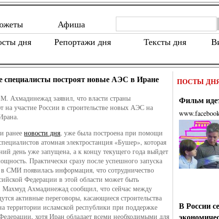
южеты
Афиша
осты дня
Репортажи дня
Тексты дня
В
е специалисты построят новые АЭС в Иране
ПОСТЫ ДН
 М. Ахмадинежад заявил, что власти страны
Фильм идет
т на участие России в строительстве новых АЭС на
www.faceboo
Ирана.
ли ранее
новости дня
, уже была построена при помощи
специалистов атомная электростанция «Бушер», которая
ний день уже запущена, а к концу текущего года выйдет
ощность. Практически сразу после успешного запуска
в СМИ появилась информация, что сотрудничество
сийской Федерации в этой области может быть
 Махмуд Ахмадинежад сообщил, что сейчас между
дутся активные переговоры, касающиеся строительства
В России с
а территории исламской республики при поддержке
экономиче
Федерации, хотя Иран обладает всеми необходимыми для