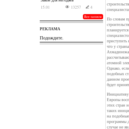
строительст
15.01
13257
4
специалиста
По словам п
строительст
РЕКЛАМА
планируется
специалисто
Подождите.
приступить 
что у стран
Ахмадинежад
рассчитываю
атомной элек
Однако, есл
подобных ст
данном прое
будет принят
Инициативу 
Европы восп
этих стран 
таких иници
на подобные
программы д
случае не я