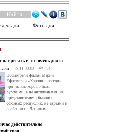
идео дня
Фото дня
Я
 час десять и это очень долго
k.com
18.11 00:03 |
6915
Посмотрели фильм Марии
Ефремовой «Хорошие соседи»
про то, как хорошо быть
русскими, а не англичанами, не
представителями бывших
союзных республик, не евреями и
особенно не Лениным
ейчас действительно
ский спад