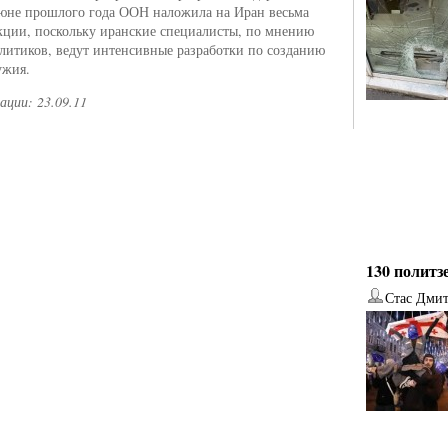
юне прошлого года ООН наложила на Иран весьма
кции, поскольку иранские специалисты, по мнению
литиков, ведут интенсивные разработки по созданию
ужия.
ации: 23.09.11
130 политз
Стас Дми
от
Наталья Верхова
от
Ирина Ин