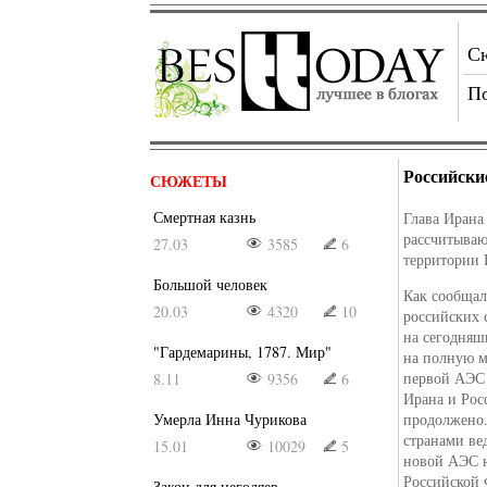
С
П
Российски
СЮЖЕТЫ
Смертная казнь
Глава Ирана
рассчитываю
27.03
3585
6
территории 
Большой человек
Как сообща
20.03
4320
10
российских 
на сегодняш
"Гардемарины, 1787. Мир"
на полную м
первой АЭС 
8.11
9356
6
Ирана и Рос
Умерла Инна Чурикова
продолжено.
странами ве
15.01
10029
5
новой АЭС н
Российской 
Закон для негодяев