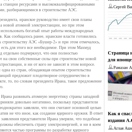
ва станции ресурсами и высококвалифицированными
Сергей Ва
ми, разбирающимися в строительстве АЭС.
резидента, иранское руководство имеет свои планы
ва новой атомной электростанции, но при этом
 использовать богатый опыт работы международных
в. Как сообщалось ранее, иранские власти готовились
к строительству АЭС «Бушер-2» и при этом отмечалось,
ы есть для этого все необходимое. При этом Махмуд
Страница и
 отдельно подчеркнул, что они полностью
т на свои собственные силы при строительстве новой
для японц
тростанции, и ни от кого не зависят в этом вопросе.
Рамазан 
и одна из стран, обладающая опытом строительства
анций предложит плодотворное сотрудничество в
кте, то, по словам президента Ирана, такое предложение
о.
Ирана развивать атомную энергетику страны западной
риняли довольно негативно, поскольку представители
неоднократно заявляли, что они считают основной целью
Как я спас
атив не что иное, как создание ядерного оружия. В ответ
 заявления представители Ирана уверяли, что подобные
издания А
олжны обеспечить страну электроэнергией, и ни в коем
Аглая Аш
вляются частью программы по разработке ядерного