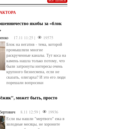
АКТОРА
мошенничество якобы за «блок
»
ченко
17.11 11:25 |
19575
Блок на негатив - тема, которой
промышляли многие
раскрученные каналы. Тут коса на
камень нашла только потому, что
были затронуты интересы очень
крупного бизнесмена, если не
сказать, олигарха? И это его люди
порешали вопросики
ёжик", может быть, просто
бертович
8.11 12:59 |
19936
Если вы нашли "мертвого" ежа в
холодные месяцы, не хороните