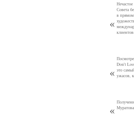
Нечастое
Совета б
в прямом
художест
междунар
клиентов
Посмотре
Don’t Loo
это самы
ужасов, 
Получени
Муратова