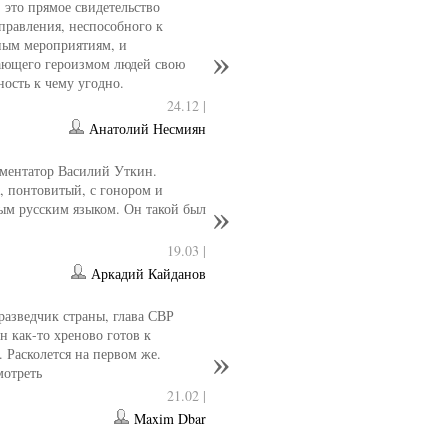
- это прямое свидетельство
управления, неспособного к
ным мероприятиям, и
ющего героизмом людей свою
ность к чему угодно.
24.12 |
Анатолий Несмиян
ментатор Василий Уткин.
 понтовитый, с гонором и
ым русским языком. Он такой был
19.03 |
Аркадий Кайданов
разведчик страны, глава СВР
 как-то хреново готов к
. Расколется на первом же.
мотреть
21.02 |
Maxim Dbar