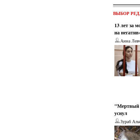
ВЫБОР РЕД
13 лет за 
на негатив
Анна Лев
"Мертвый 
уснул
Зураб Аль