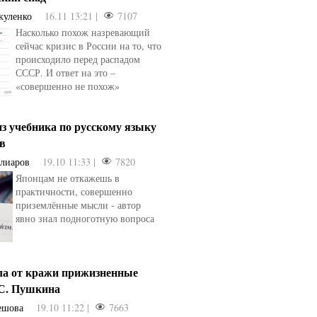
куленко
16.11 13:21 |
7107
Насколько похож назревающий
сейчас кризис в России на то, что
происходило перед распадом
СССР. И ответ на это –
«совершенно не похож»
з учебника по русскому языку
ев
Алиаров
19.10 11:33 |
7820
Японцам не откажешь в
практичности, совершенно
приземлённые мысли - автор
явно знал подноготную вопроса
ла от кражи прижизненные
.С. Пушкина
ешова
19.10 11:22 |
7663