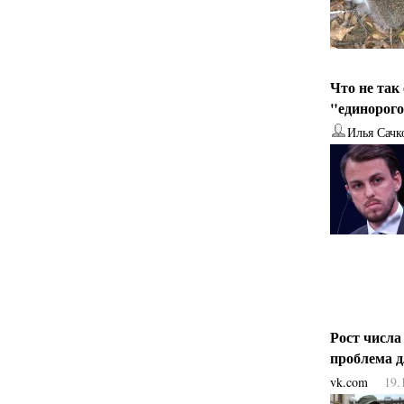
Что не так
"единорог
Илья Сачк
Рост числа
проблема 
vk.com
19.