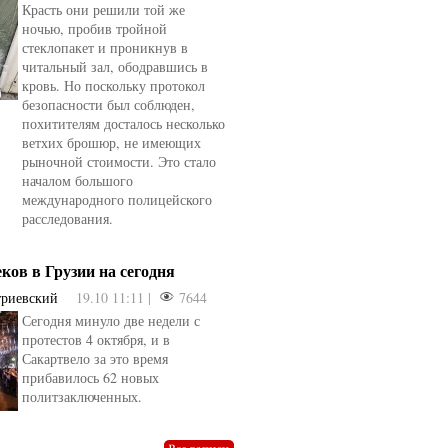
Красть они решили той же
ночью, пробив тройной
стеклопакет и проникнув в
читальный зал, ободравшись в
кровь. Но поскольку протокол
безопасности был соблюден,
похитителям досталось несколько
ветхих брошюр, не имеющих
рыночной стоимости. Это стало
началом большого
международного полицейского
расследования.
еков в Грузии на сегодня
триевский
19.10 11:11 |
7644
Сегодня минуло две недели с
овели
от
kotyaravesel
от
Анна Бойко
протестов 4 октября, и в
Сакартвело за это время
прибавилось 62 новых
политзаключенных.