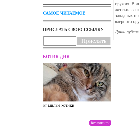
оружия. В и
жесткие сан
САМОЕ ЧИТАЕМОЕ
западных по
ядерного ор
ПРИСЛАТЬ СВОЮ ССЫЛКУ
Дата публик
КОТИК ДНЯ
от
милые котики
от
drunktwi