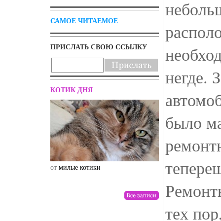
неболь
САМОЕ ЧИТАЕМОЕ
располо
ПРИСЛАТЬ СВОЮ ССЫЛКУ
необхо
негде. 
КОТИК ДНЯ
автомоб
было м
ремонт
тепере
от
милые котики
от
drunktwi
Ремонт
тех пор