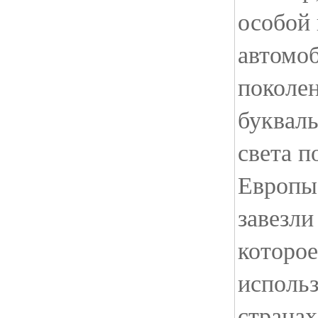
особой 
автомо
поколен
букваль
света п
Европы
завезли
которо
использ
странах