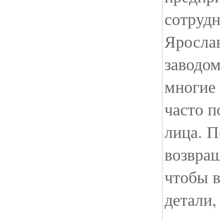
сотруд
Яросла
заводом
многие 
часто п
лица. П
возвра
чтобы 
детали,