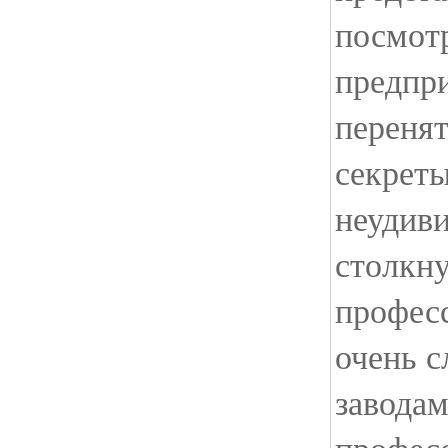
посмотр
предпр
перенят
секреты
неудиви
столкн
профес
очень с
заводам