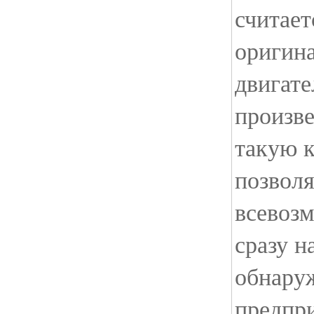
считае
оригин
двигате
произв
такую 
позволя
всевоз
сразу н
обнару
предпр