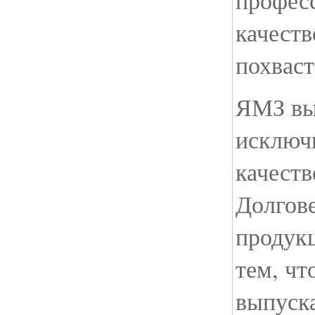
профес
качест
похваст
ЯМЗ вы
исключ
качест
Долгове
продук
тем, чт
выпуска