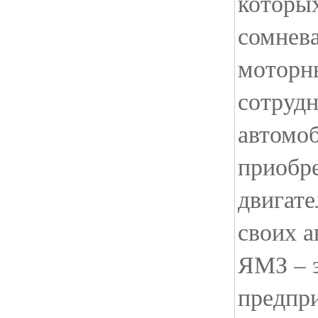
которых
сомнев
моторн
сотруд
автомо
приобр
двигате
своих 
ЯМЗ – э
предпр