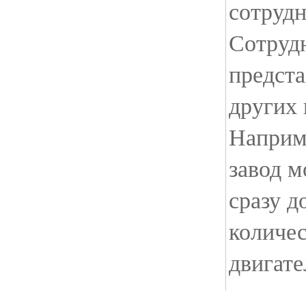
сотрудн
Сотруд
предста
других 
Наприм
завод м
сразу д
количе
двигате