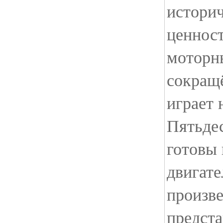
истори
ценнос
моторны
сокращ
играет 
Пятьде
готовы 
двигате
произв
предст