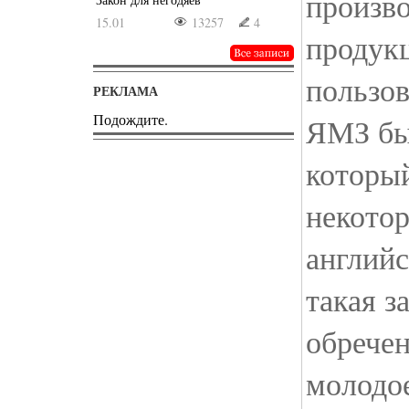
произво
15.01
13257
4
продукц
пользов
РЕКЛАМА
Подождите.
ЯМЗ был
который
некото
английс
такая з
обречен
молодо