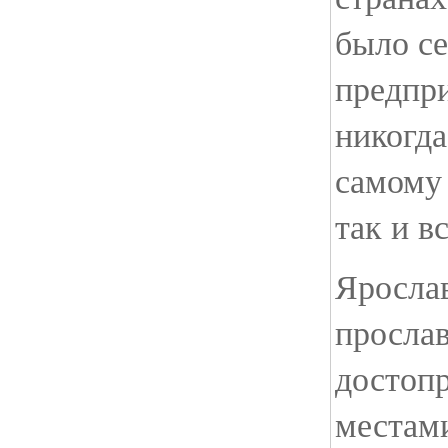
было се
предпри
никогда
самому
так и в
Ярослав
просла
достоп
местам