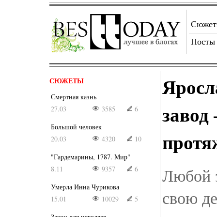
Сюже
Посты
Яросл
СЮЖЕТЫ
Смертная казнь
завод
27.03
3585
6
Большой человек
протя
20.03
4320
10
"Гардемарины, 1787. Мир"
8.11
9357
6
Любой 
Умерла Инна Чурикова
свою де
15.01
10029
5
Закон для негодяев