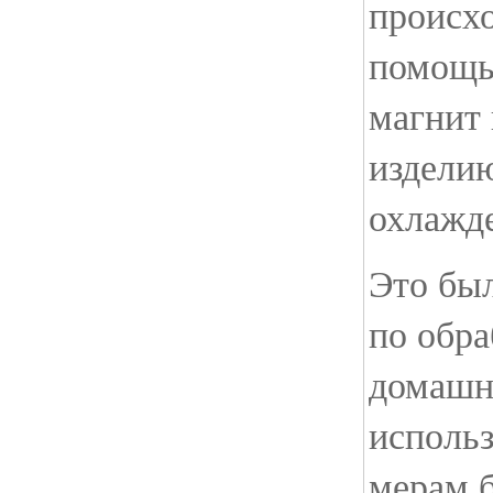
происхо
помощь
магнит 
изделию
охлажд
Это бы
по обра
домашн
использ
мерам б