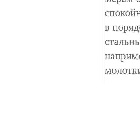
спокой
в поряд
стальны
наприм
молотк