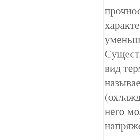
прочно
характе
уменьш
Сущест
вид тер
называе
(охлаж
него м
напряже