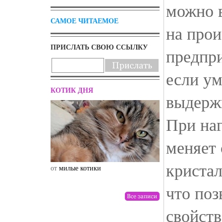
можно 
САМОЕ ЧИТАЕМОЕ
на про
ПРИСЛАТЬ СВОЮ ССЫЛКУ
предпри
если ум
КОТИК ДНЯ
выдерж
При наг
меняет 
криста
от
милые котики
от
drunktwi
что поз
свойст