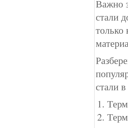
Важно з
стали д
только
материа
Разбере
популя
стали в
Терм
Терм