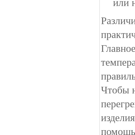
или 
Различи
практич
Главное
темпер
правиль
Чтобы 
перегре
изделия
помощь