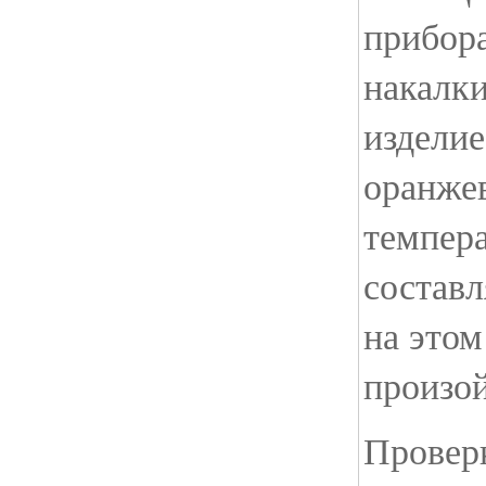
прибора
накалки
изделие
оранжев
темпера
составл
на это
произой
Проверк