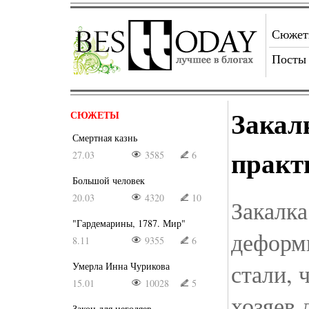
Сюже
Посты
Закал
СЮЖЕТЫ
Смертная казнь
практ
27.03
3585
6
Большой человек
20.03
4320
10
Закалка
"Гардемарины, 1787. Мир"
деформ
8.11
9355
6
стали, 
Умерла Инна Чурикова
15.01
10028
5
хозяев 
Закон для негодяев