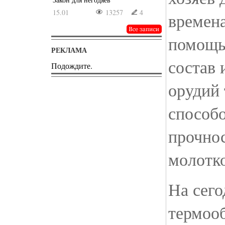
15.01
13257
4
времена
помощь
РЕКЛАМА
состав 
Подождите.
орудий 
способ
прочнос
молотко
На сег
термоо