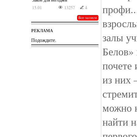
профи..
15.01
13257
4
взрослы
РЕКЛАМА
залы уч
Подождите.
Белов» 
почете 
из них
стремит
можно н
найти н
первого