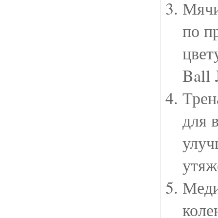
Мячи
по п
цвет
Ball
Трен
для 
улуч
утяж
Меди
коле