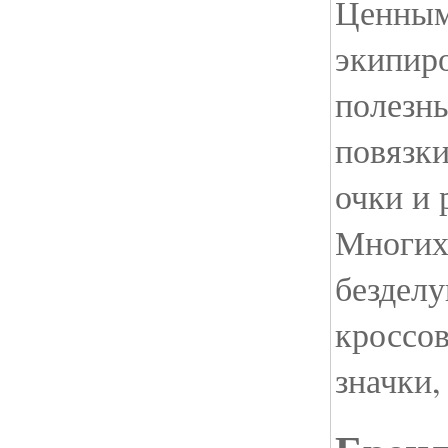
Ценным
экипиро
полезны
повязки
очки и 
Многих
безделу
кроссов
значки,