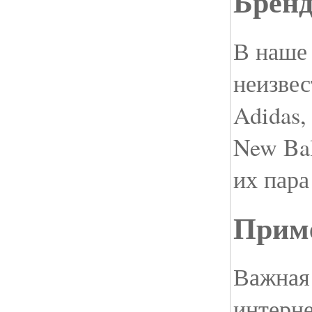
Брен
В наше 
неизвес
Adidas,
New Bal
их пара
Прим
Важная 
интерне