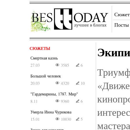
Сюже
Посты
Экипи
СЮЖЕТЫ
Смертная казнь
27.03
3585
6
Триумф
Большой человек
«Движе
20.03
4320
10
"Гардемарины, 1787. Мир"
кинопро
8.11
9360
6
интерес
Умерла Инна Чурикова
15.01
10030
5
мастера
Закон для негодяев