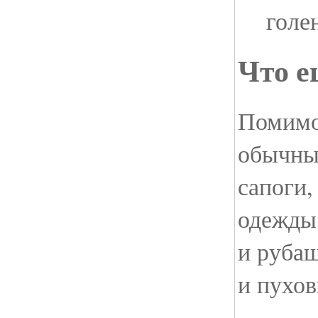
голе
Что е
Помимо
обычные
сапоги,
одежды
и рубаш
и пухов