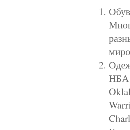
Обув
Мног
разн
миро
Одеж
НБА 
Okla
Warri
Char