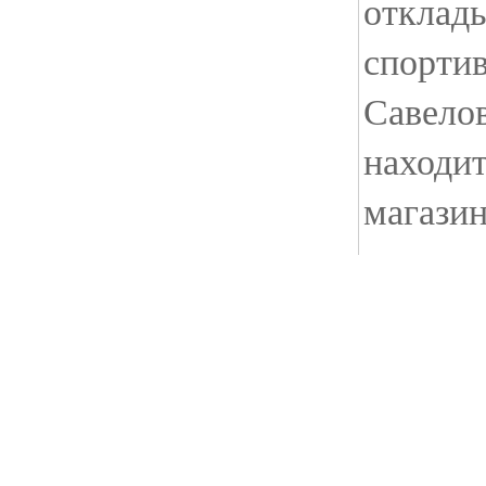
отклады
спортив
Савелов
находит
магазин