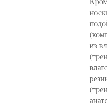
Кром
носк
подо
(ком
из в
(тре
влаг
рези
(тре
анат