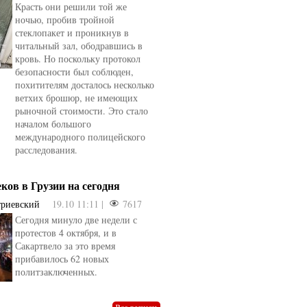
Красть они решили той же
ночью, пробив тройной
стеклопакет и проникнув в
читальный зал, ободравшись в
кровь. Но поскольку протокол
безопасности был соблюден,
похитителям досталось несколько
ветхих брошюр, не имеющих
рыночной стоимости. Это стало
началом большого
международного полицейского
расследования.
еков в Грузии на сегодня
триевский
19.10 11:11 |
7617
Сегодня минуло две недели с
овели
от
kotyaravesel
от
Анна Бойко
протестов 4 октября, и в
Сакартвело за это время
прибавилось 62 новых
политзаключенных.