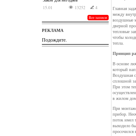
15.01
13252
4
Главная зад
между внутр
воздушные м
дверной про
РЕКЛАМА
тепловые зав
чтобы холод
Подождите.
тепла.
Принцип ра
В основе лю
который нап
Воздушная с
сплошной за
При этом те
осуществлен
в жилом дом
При монтаже
прибор. Нео
поток имел 
выходило бы
просочился 