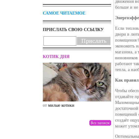
движения во
больше и не
САМОЕ ЧИТАЕМОЕ
Энергоэффе
Если теплов
ПРИСЛАТЬ СВОЮ ССЫЛКУ
двери в лют
помещения 9
экономить н
магазина, а
КОТИК ДНЯ
виновников 
работают та
тепла, а на
Как правил
Чтобы обесп
отдавайте п
Маломощные 
от
милые котики
от
drunktwi
достаточной
помещений с
создаёт ощу
может утомл
Оптимальный