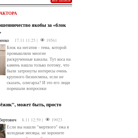
АКТОРА
мошенничество якобы за «блок
»
ченко
17.11 11:25 |
19561
Блок на негатив - тема, которой
промышляли многие
раскрученные каналы. Тут коса на
камень нашла только потому, что
были затронуты интересы очень
крупного бизнесмена, если не
сказать, олигарха? И это его люди
порешали вопросики
ёжик", может быть, просто
бертович
8.11 12:59 |
19923
Если вы нашли "мертвого" ежа в
холодные месяцы, не хороните