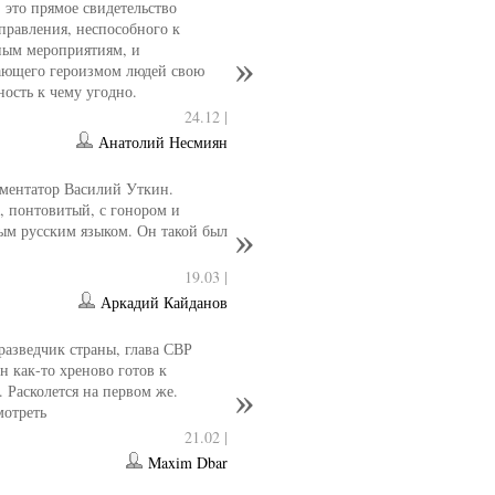
- это прямое свидетельство
управления, неспособного к
ным мероприятиям, и
ющего героизмом людей свою
ность к чему угодно.
24.12 |
Анатолий Несмиян
ментатор Василий Уткин.
 понтовитый, с гонором и
ым русским языком. Он такой был
19.03 |
Аркадий Кайданов
разведчик страны, глава СВР
 как-то хреново готов к
. Расколется на первом же.
мотреть
21.02 |
Maxim Dbar