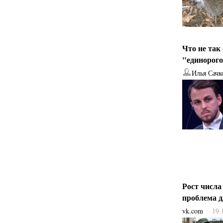
Что не так
"единорог
Илья Сачк
Рост числа
проблема 
vk.com
19.