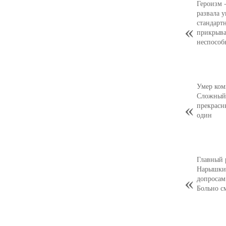
Героизм 
развала 
стандарт
прикрыва
неспособ
Умер ком
Сложный,
прекрасн
один
Главный 
Нарышкин
допросам
Больно с