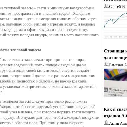
Сергей Ва
ача тепловой завесы – свети к минимуму воздухообмен
енним пространством и внешней средой. Холодные
ассы заходят внутрь помещения главным образом через
ём, вымещая собой тёплый нагретый воздух, а водяные
есы для дома и офиса как раз и препятствует тому,
ный воздух попадал внутрь, занимая место накопленного
боты тепловой завесы
Страница и
для японц
бых тепловых завес лежит принцип вентилятора,
равляет воздушный поток поперёк входной двери.
Рамазан 
труя благодаря своей кинетической энергии создаёт
слон, разделяющий две зоны с разным микроклиматом.
плообмен полностью исключён, не важно где была
а установка электрических тепловых завес в гараже или
е.
 тепловой завесы следует правильно расположить
бходимо, чтобы генерируемый устройством воздушный
Как я спас
такой угол наклона, при котором порядка трети воздуха
издания А
 наружу. Это нужно для того, чтобы холодный воздух не
внутрь в области пола. При этом у пола скорость
Аглая Аш