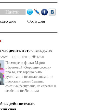
идео дня
Фото дня
Я
 час десять и это очень долго
k.com
18.11 00:03 |
6890
Посмотрели фильм Марии
Ефремовой «Хорошие соседи»
про то, как хорошо быть
русскими, а не англичанами, не
представителями бывших
союзных республик, не евреями и
особенно не Лениным
ейчас действительно
ский спад