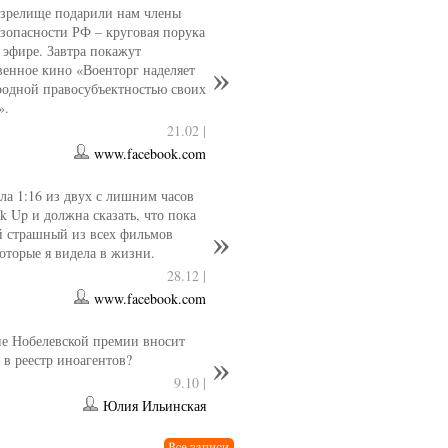
 зрелище подарили нам члены
езопасности РФ – круговая порука
 эфире. Завтра покажут
венное кино «Военторг наделяет
одной правосубъектностью своих
».
21.02 |
www.facebook.com
ла 1:16 из двух с лишним часов
k Up и должна сказать, что пока
й страшный из всех фильмов
которые я видела в жизни.
28.12 |
www.facebook.com
е Нобелевской премии вносит
 в реестр иноагентов?
9.10 |
Юлия Ильинская