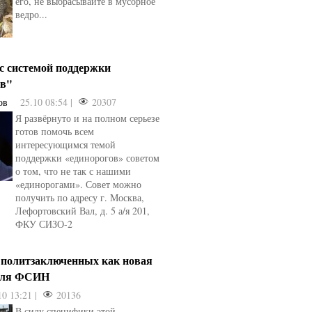
его, не выбрасывайте в мусорное
ведро...
 с системой поддержки
ов"
ов
25.10 08:54 |
20307
Я развёрнуто и на полном серьезе
готов помочь всем
интересующимся темой
поддержки «единорогов» советом
о том, что не так с нашими
«единорогами». Совет можно
получить по адресу г. Москва,
Лефортовский Вал, д. 5 а/я 201,
ФКУ СИЗО-2
 политзаключенных как новая
для ФСИН
10 13:21 |
20136
В силу специфики этой