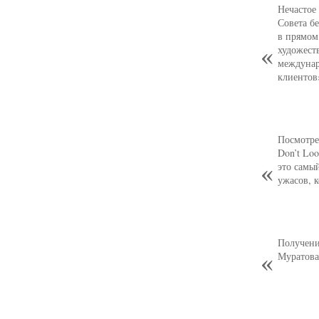
Нечастое
Совета б
в прямом
художест
междунар
клиентов
Посмотре
Don’t Loo
это самы
ужасов, 
Получени
Муратова