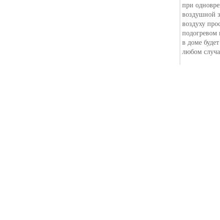
при одновре
воздушной з
воздуху про
подогревом 
в доме буде
любом случа