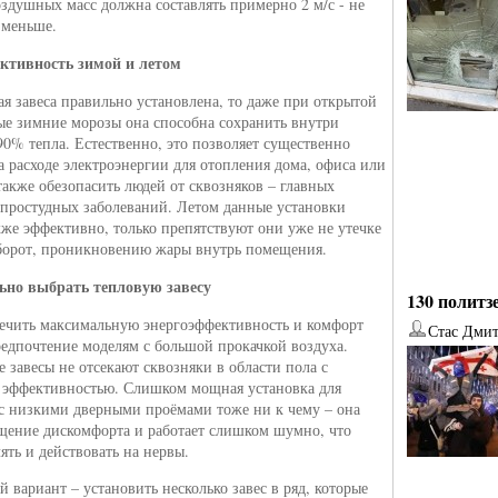
здушных масс должна составлять примерно 2 м/с - не
 меньше.
ктивность зимой и летом
ая завеса правильно установлена, то даже при открытой
ые зимние морозы она способна сохранить внутри
0% тепла. Естественно, это позволяет существенно
а расходе электроэнергии для отопления дома, офиса или
 также обезопасить людей от сквозняков – главных
простудных заболеваний. Летом данные установки
кже эффективно, только препятствуют они уже не утечке
оборот, проникновению жары внутрь помещения.
ьно выбрать тепловую завесу
130 политз
ечить максимальную энергоэффективность и комфорт
Стас Дми
редпочтение моделям с большой прокачкой воздуха.
завесы не отсекают сквозняки в области пола с
от
Наталья Верхова
от
Ирина Ин
 эффективностью. Слишком мощная установка для
 низкими дверными проёмами тоже ни к чему – она
щение дискомфорта и работает слишком шумно, что
ять и действовать на нервы.
 вариант – установить несколько завес в ряд, которые