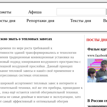
южеты
Афиша
осты дня
Репортажи дня
Тексты дня
В
ужно знать о тепловых завесах
ПОСТЫ ДН
времени по мере роста требований к
Фильм идет
тивности зданий трансформировались и технологии
www.faceboo
аменив традиционные конвекционные установки на
 новый подход зонирования воздушного пространства с
лошной воздушной прослойки. Данный принцип
вание тепловой завесы и нашёл своё применение в
огрессивных системах отопления.
 широкий ассортимент тепловых завес в интернете и
топительной техники, всё же эти приборы, пришедшие к
 пока ещё остаются элитой обогревательной техники.
весы не самые дешёвые в монтаже и эксплуатации, зато
В России с
т самый эффективный и оптимальный обогрев
экономиче