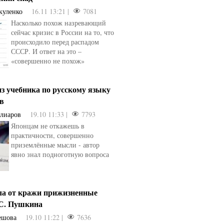
куленко
16.11 13:21 |
7081
Насколько похож назревающий
сейчас кризис в России на то, что
происходило перед распадом
СССР. И ответ на это –
«совершенно не похож»
з учебника по русскому языку
ев
Алиаров
19.10 11:33 |
7793
Японцам не откажешь в
практичности, совершенно
приземлённые мысли - автор
явно знал подноготную вопроса
ла от кражи прижизненные
.С. Пушкина
ешова
19.10 11:22 |
7636