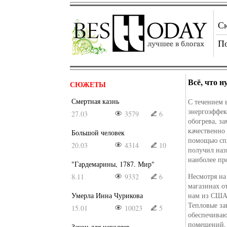
С
П
Всё, что н
СЮЖЕТЫ
Смертная казнь
С течением 
энергоэффек
27.03
3579
6
обогрева, з
качественно
Большой человек
помощью сп
20.03
4314
10
получил наз
наиболее пр
"Гардемарины, 1787. Мир"
Несмотря на
8.11
9332
6
магазинах о
Умерла Инна Чурикова
нам из США,
Тепловые за
15.01
10023
5
обеспечиваю
помещений.
Закон для негодяев