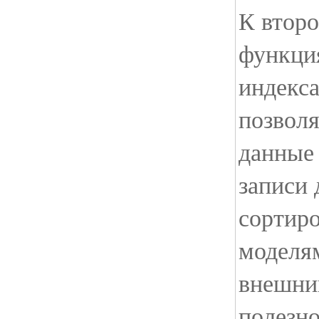
К втор
функци
индекса
позвол
данные
записи
сортир
моделя
внешни
полезн