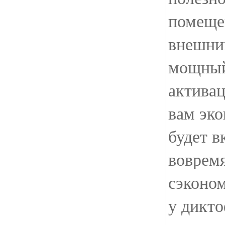
помещен
внешни
мощный
активац
вам эко
будет в
вовремя
сэконо
у дикт