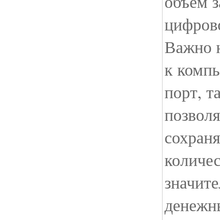
объём з
цифрово
Важно 
к комп
порт, т
позвол
сохран
количе
значит
денежны