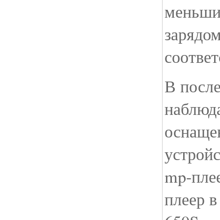
меньши
зарядом
соответ
В посл
наблюд
оснаще
устрой
mp-пле
плеер 