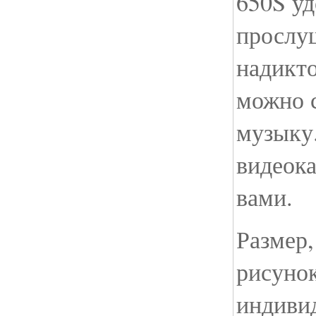
650S уд
прослу
надикто
можно 
музыку.
видеока
вами.
Размер,
рисуно
индиви