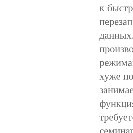
к быстр
переза
данных
произво
режимах
хуже по
занимае
функция
требует
семинар