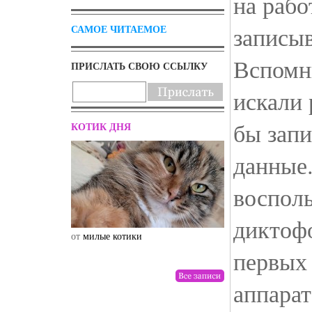
на рабо
записыв
САМОЕ ЧИТАЕМОЕ
Вспомни
ПРИСЛАТЬ СВОЮ ССЫЛКУ
искали 
бы запи
КОТИК ДНЯ
данные.
воспол
диктоф
от
милые котики
от
drunktwi
первых
аппарат