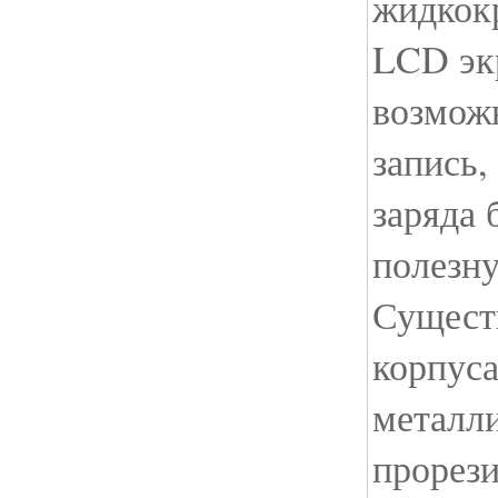
жидкок
LCD эк
возмож
запись,
заряда 
полезн
Сущест
корпуса
металл
прорез