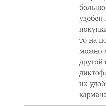
большо
удобен 
покупки
то на п
можно л
другой
диктоф
их удоб
кармана