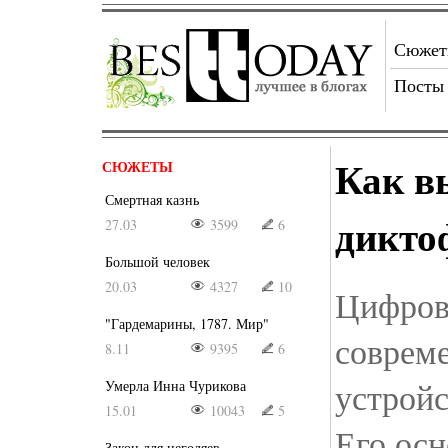
Сюже
Посты
Как в
СЮЖЕТЫ
Смертная казнь
дикто
27.03
3599
6
Большой человек
20.03
4327
10
Цифров
"Гардемарины, 1787. Мир"
соврем
8.11
9395
6
устройс
Умерла Инна Чурикова
15.01
10043
5
Его ос
Закон для негодяев