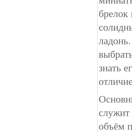
брелок 
солидн
ладонь.
выбрать
знать е
отличие
Основн
служит 
объём п