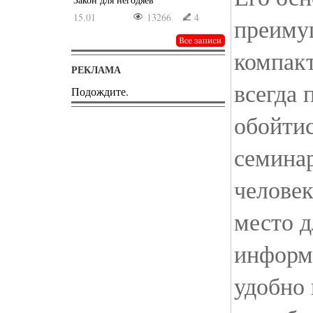
15.01
13266
4
преиму
компакт
РЕКЛАМА
всегда 
Подождите.
обойтис
семинар
человек
место д
информ
удобно 