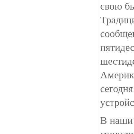
свою б
Традиц
сообще
пятиде
шестиде
Америке
сегодня
устройс
В наши 
миниат