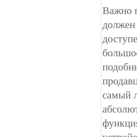
Важно 
должен 
доступе
большо
подобны
продав
самый л
абсолю
функци
устройс