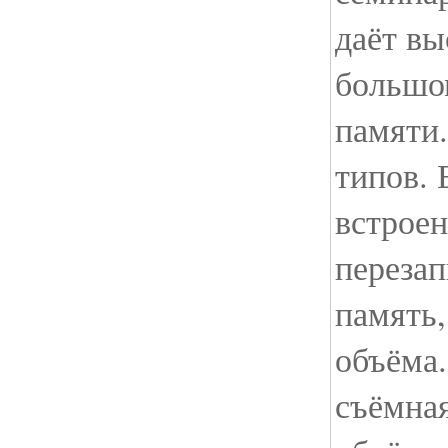
даёт вы
большо
памяти.
типов. 
встрое
переза
память,
объёма.
съёмная