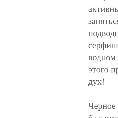
активн
занятьс
подводн
серфинг
водном 
этого п
дух!
Черное
благотв