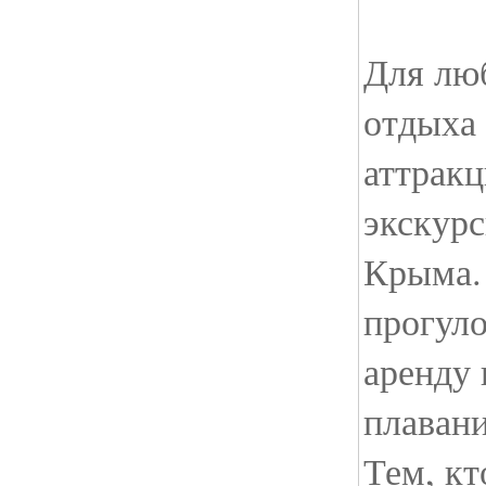
Для лю
отдыха
аттрак
экскурс
Крыма.
прогуло
аренду 
плавани
Тем, кт