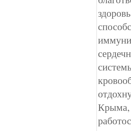
здоровь
способ
иммуни
сердеч
систем
кровоо
отдохн
Крыма,
работос