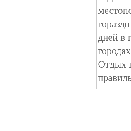
местоп
горазд
дней в 
городах
Отдых 
правил