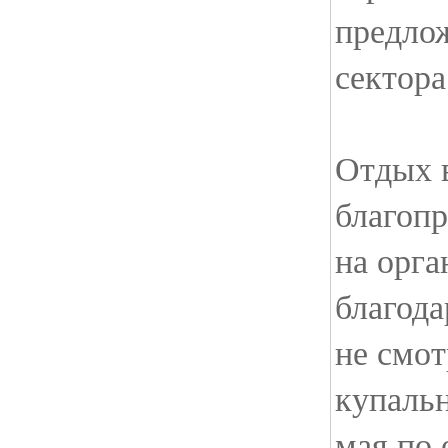
предло
сектора
Отдых 
благопр
на орга
благода
не смот
купальн
мая по 