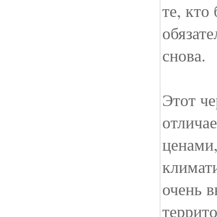
те, кто
обязате
снова.
Этот ч
отлича
ценами
климат
очень 
террит