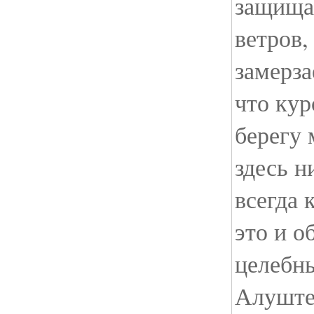
защища
ветров,
замерза
что кур
берегу 
здесь н
всегда
это и о
целебны
Алуште