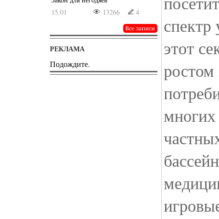
посети
15.01
13266
4
спектр 
этот се
РЕКЛАМА
Подождите.
ростом
потреби
многих 
частных
бассейн
медици
игровы