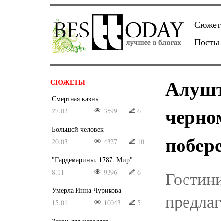
Сюже
Посты
Алушт
СЮЖЕТЫ
Смертная казнь
черно
27.03
3599
6
Большой человек
побер
20.03
4327
10
"Гардемарины, 1787. Мир"
8.11
9396
6
Гостин
Умерла Инна Чурикова
предла
15.01
10043
5
Закон для негодяев