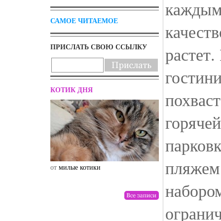
каждым
САМОЕ ЧИТАЕМОЕ
качест
ПРИСЛАТЬ СВОЮ ССЫЛКУ
растет.
гостин
КОТИК ДНЯ
похваст
горячей
парков
пляжем,
от
милые котики
от
drunktwi
набором
ограни