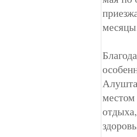
приезжа
месяцы
Благод
особенн
Алушта
местом 
отдыха,
здоровь