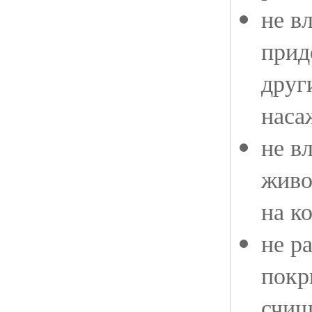
не в
прид
друг
наса
не в
живо
на к
не р
покр
счищ