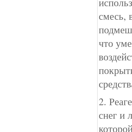
использ
смесь, 
подмеш
что ум
воздейс
покрыт
средств
2. Реа
снег и 
которой