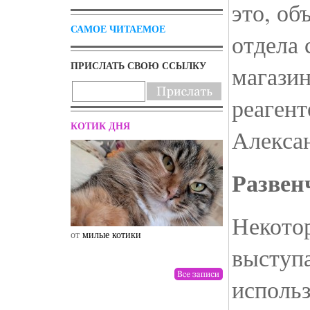
это, об
САМОЕ ЧИТАЕМОЕ
отдела 
ПРИСЛАТЬ СВОЮ ССЫЛКУ
магазин
реагент
КОТИК ДНЯ
Алекса
Развен
Некото
от
милые котики
от
drunktwi
выступ
исполь