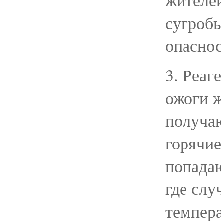
жителей
сугроб
опаснос
3. Реа
ожоги 
получаю
горячи
попада
где слу
темпера