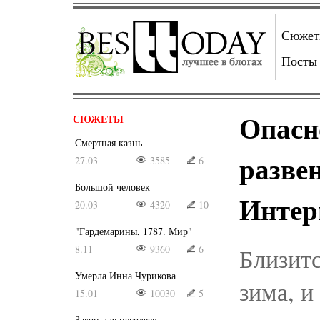
Сюже
Посты
Опасн
СЮЖЕТЫ
Смертная казнь
разве
27.03
3585
6
Большой человек
Интер
20.03
4320
10
"Гардемарины, 1787. Мир"
8.11
9360
6
Близит
Умерла Инна Чурикова
зима, и
15.01
10030
5
Закон для негодяев