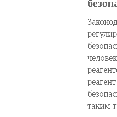
безоп
Законо
регулир
безопас
челове
реаген
реагент
безопас
таким 