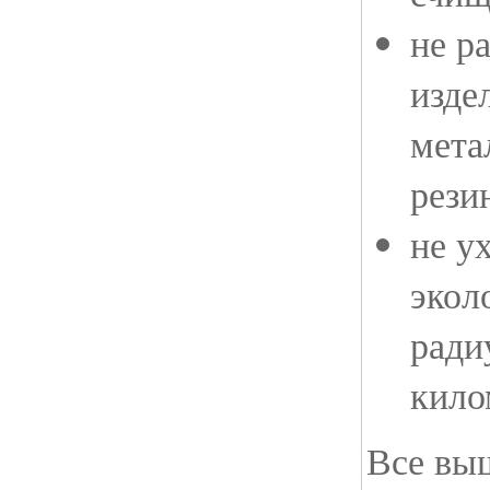
не р
изде
мета
рези
не у
экол
ради
кило
Все вы