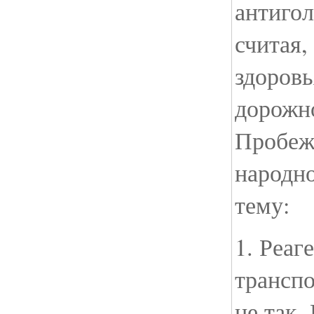
антигол
считая,
здоровь
дорожн
Пробеж
народн
тему:
1. Реаг
транспо
не так.