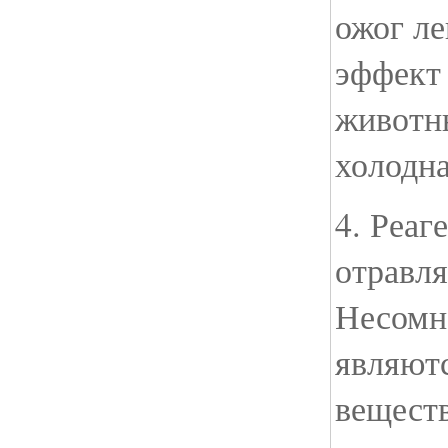
ожог ле
эффект
животн
холодна
4. Реаг
отравля
Несомн
являют
вещест