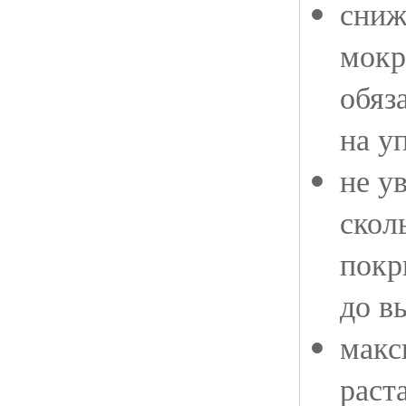
сниж
мокр
обяз
на у
не у
скол
покр
до в
макс
раст