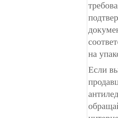
требов
подтве
докуме
соотве
на упак
Если в
продав
антилед
обраща
интерне