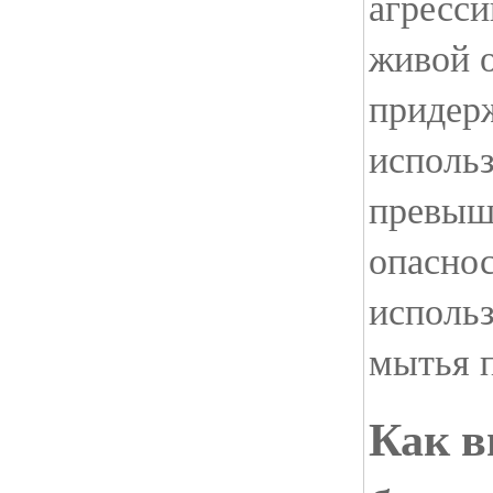
агресси
живой о
придер
использ
превыша
опаснос
использ
мытья 
Как в