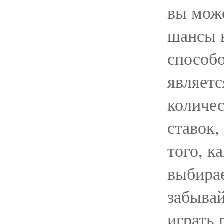
вы мож
шансы 
способо
являетс
количес
ставок,
того, к
выбирае
забывай
играть 