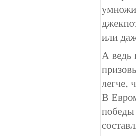
умножи
джекпот
или даж
А ведь 
призовы
легче, 
В Евро
победы 
составл