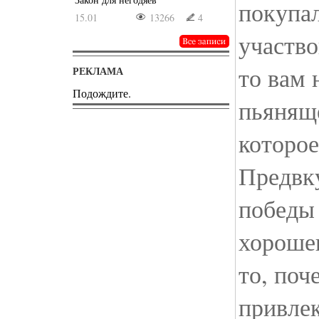
покупал
15.01
13266
4
участво
то вам 
РЕКЛАМА
Подождите.
пьяняще
которое
Предвк
победы
хорошег
то, поч
привлек