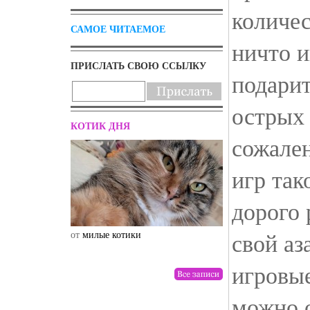
количес
САМОЕ ЧИТАЕМОЕ
ничто и
ПРИСЛАТЬ СВОЮ ССЫЛКУ
подарит
острых
КОТИК ДНЯ
сожале
игр так
дорого 
свой аз
от
милые котики
от
drunktwi
игровы
можно 