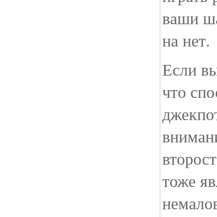
ваши ш
на нет.
Если вы
что сп
джекпот
внимани
второс
тоже я
немало