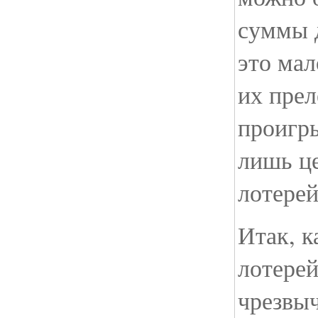
суммы д
это мал
их прел
проигр
лишь ц
лотерей
Итак, к
лотерей
чрезвы