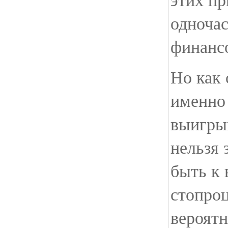
одночас
финанс
Но как 
именно 
выигры
нельзя 
быть к 
стопро
вероятн