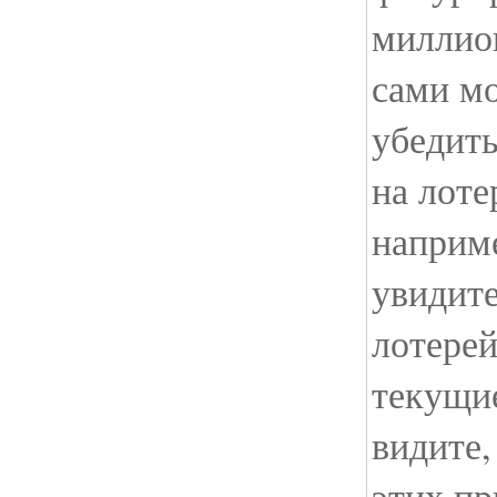
миллио
сами мо
убедить
на лоте
наприм
увидит
лотере
текущи
видите
этих пр