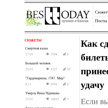
Сюже
Посты
Как с
СЮЖЕТЫ
Смертная казнь
билет
27.03
3598
6
Большой человек
прине
20.03
4327
10
"Гардемарины, 1787. Мир"
удачу
8.11
9394
6
Умерла Инна Чурикова
Если вы
15.01
10043
5
Закон для негодяев