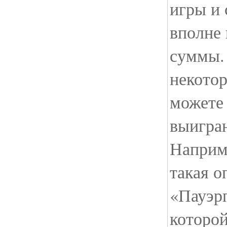
игры и 
вполне
суммы. 
некото
можете
выигран
Наприме
такая о
«Пауэр
которо