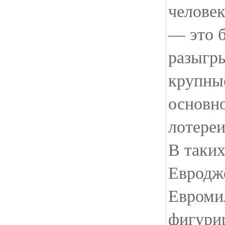
человек
— это б
разыгр
крупны
основно
лотере
В таких
Евродж
Евроми
фигури