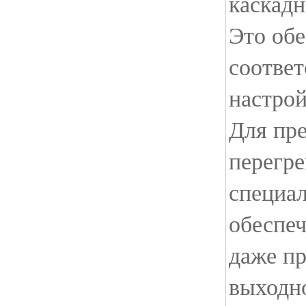
каскадн
Это обе
соотве
настрой
Для пр
перегре
специа
обеспеч
даже п
выходн