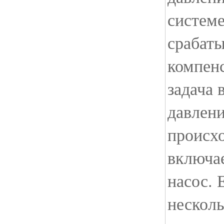
систем
срабаты
компен
задача 
давлени
происхо
включа
насос. 
несколь