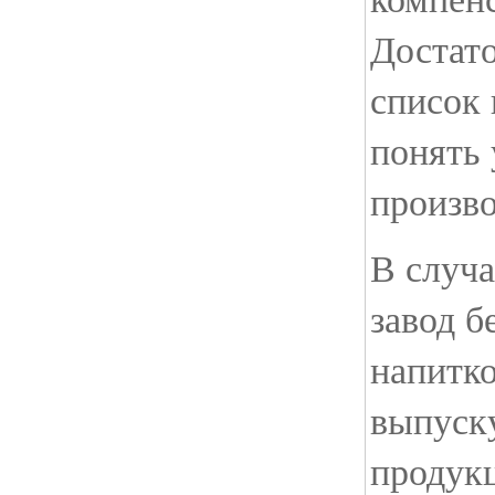
Достато
список 
понять 
произв
В случа
завод б
напитко
выпуск
продук