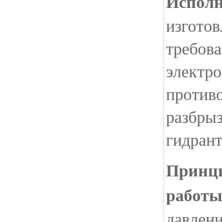
Исполн
изготов
требова
электр
против
разбрыз
гидран
Принци
работ
давлен