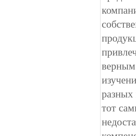
компан
собств
продукц
привлеч
верным
изучени
разных 
тот сам
недоста
компен