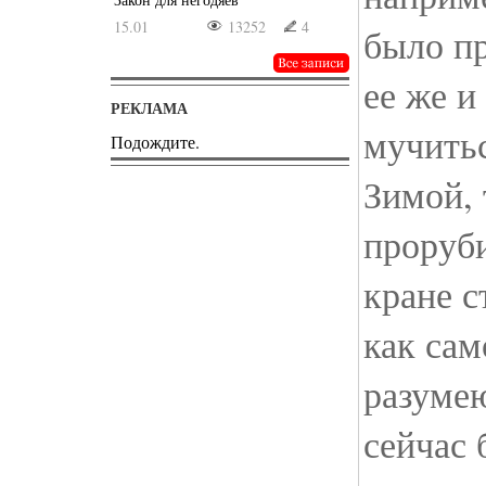
15.01
13252
4
было пр
ее же и
РЕКЛАМА
мучитьс
Подождите.
Зимой, 
проруби
кране с
как сам
разуме
сейчас 