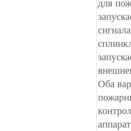
для по
запуска
сигнала
сплинк
запуска
внешнег
Оба вар
пожарн
контро
аппара