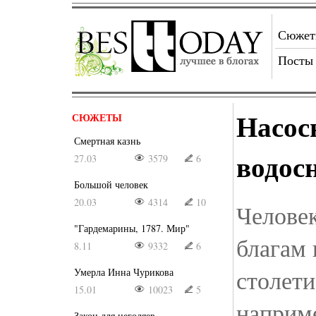
Сюже
Посты
Насос
СЮЖЕТЫ
Смертная казнь
водос
27.03
3579
6
Большой человек
20.03
4314
10
Челове
"Гардемарины, 1787. Мир"
благам
8.11
9332
6
столети
Умерла Инна Чурикова
15.01
10023
5
наприме
Закон для негодяев