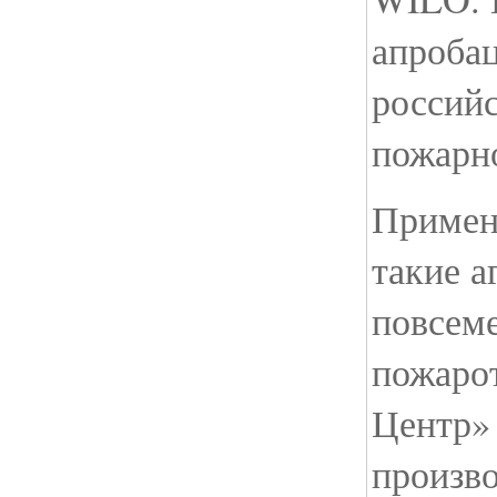
апроба
россий
пожарно
Примен
такие а
повсем
пожаро
Центр»
произв