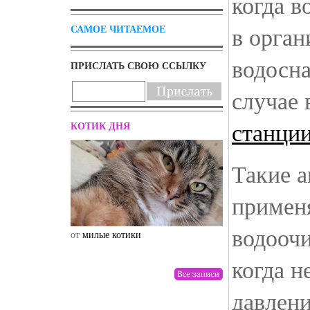
когда в
в орган
САМОЕ ЧИТАЕМОЕ
водосна
ПРИСЛАТЬ СВОЮ ССЫЛКУ
случае
станци
КОТИК ДНЯ
Такие а
применя
водоочи
от
милые котики
от
drunktwi
когда 
давлени