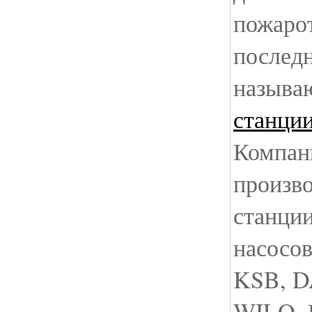
пожаро
последн
назыв
станци
Компан
произв
станции
насосов
KSB, 
WILO. 