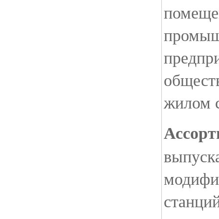
помеще
промы
предпри
обществ
жилом с
Ассорт
выпуск
модифи
станций