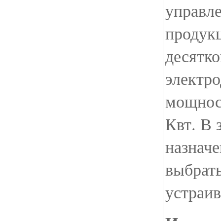
управле
продукц
десятко
электро
мощност
Квт. В 
назначе
выбрат
устраив