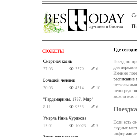
С
П
Где сегодн
СЮЖЕТЫ
Смертная казнь
Поезд по-пр
для передви
27.03
3579
6
Именно поэт
расписание 
Большой человек
несколькими
20.03
4314
10
непосредств
можно всю 
"Гардемарины, 1787. Мир"
8.11
9333
6
Поездка
Умерла Инна Чурикова
Если есть с
15.01
10023
5
людных мест
информацией
Закон для негодяев