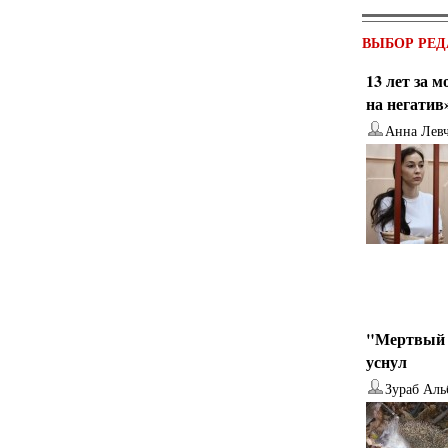
ВЫБОР РЕД
13 лет за 
на негатив
Анна Лев
"Мертвый 
уснул
Зураб Аль