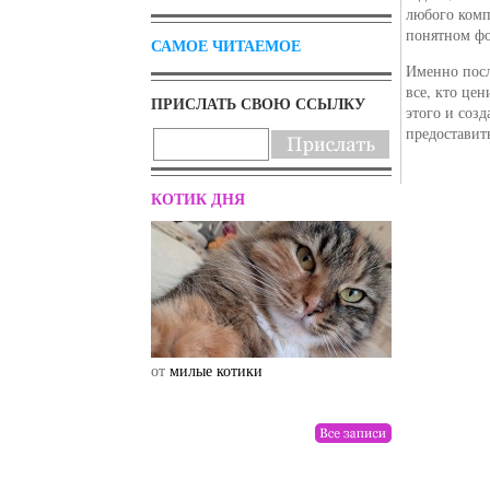
любого компь
понятном фо
САМОЕ ЧИТАЕМОЕ
Именно посл
все, кто це
ПРИСЛАТЬ СВОЮ ССЫЛКУ
этого и соз
предоставит
КОТИК ДНЯ
от
милые котики
от
drunktwi