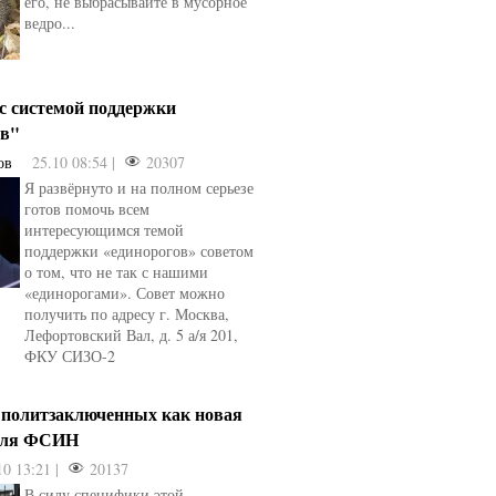
его, не выбрасывайте в мусорное
ведро...
 с системой поддержки
ов"
ов
25.10 08:54 |
20307
Я развёрнуто и на полном серьезе
готов помочь всем
интересующимся темой
поддержки «единорогов» советом
о том, что не так с нашими
«единорогами». Совет можно
получить по адресу г. Москва,
Лефортовский Вал, д. 5 а/я 201,
ФКУ СИЗО-2
 политзаключенных как новая
для ФСИН
10 13:21 |
20137
В силу специфики этой