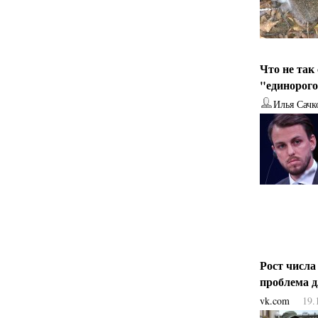
Что не так
"единорог
Илья Сачк
Рост числа
проблема 
vk.com
19.