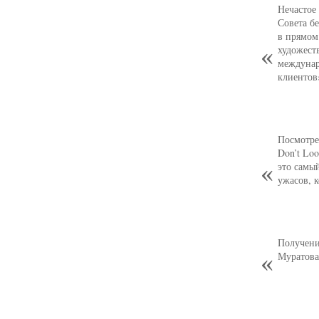
Нечастое
Совета б
в прямом
художест
междунар
клиентов
Посмотре
Don’t Loo
это самы
ужасов, 
Получени
Муратова