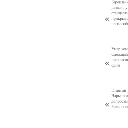
Героизм 
развала 
стандарт
прикрыва
неспособ
Умер ком
Сложный,
прекрасн
один
Главный 
Нарышкин
допросам
Больно с