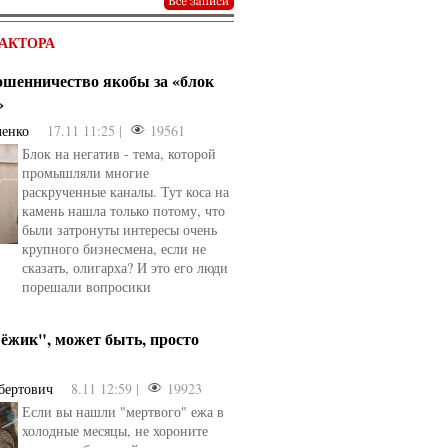
АКТОРА
мошенничество якобы за «блок
»
ченко
17.11 11:25 |
19561
Блок на негатив - тема, которой
промышляли многие
раскрученные каналы. Тут коса на
камень нашла только потому, что
были затронуты интересы очень
крупного бизнесмена, если не
сказать, олигарха? И это его люди
порешали вопросики
ёжик", может быть, просто
бертович
8.11 12:59 |
19923
Если вы нашли "мертвого" ежа в
холодные месяцы, не хороните