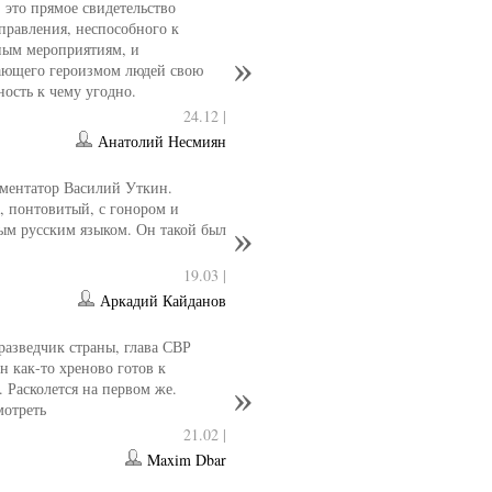
- это прямое свидетельство
управления, неспособного к
ным мероприятиям, и
ющего героизмом людей свою
ность к чему угодно.
24.12 |
Анатолий Несмиян
ментатор Василий Уткин.
 понтовитый, с гонором и
ым русским языком. Он такой был
19.03 |
Аркадий Кайданов
разведчик страны, глава СВР
 как-то хреново готов к
. Расколется на первом же.
мотреть
21.02 |
Maxim Dbar