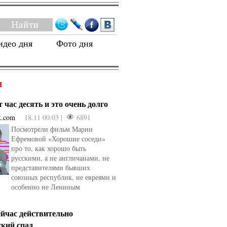
идео дня
Фото дня
Я
 час десять и это очень долго
k.com
18.11 00:03 |
6891
Посмотрели фильм Марии
Ефремовой «Хорошие соседи»
про то, как хорошо быть
русскими, а не англичанами, не
представителями бывших
союзных республик, не евреями и
особенно не Лениным
ейчас действительно
ский спад