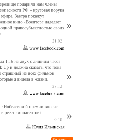
 зрелище подарили нам члены
езопасности РФ – круговая порука
 эфире. Завтра покажут
венное кино «Военторг наделяет
одной правосубъектностью своих
».
21.02 |
www.facebook.com
ла 1:16 из двух с лишним часов
k Up и должна сказать, что пока
й страшный из всех фильмов
которые я видела в жизни.
28.12 |
www.facebook.com
е Нобелевской премии вносит
 в реестр иноагентов?
9.10 |
Юлия Ильинская