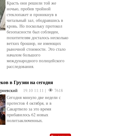
Красть они решили той же
ночью, пробив тройной
стеклопакет и проникнув в
читальный зал, ободравшись в
кровь. Но поскольку протокол
безопасности был соблюден,
похитителям досталось несколько
ветхих брошюр, не имеющих
рыночной стоимости. Это стало
началом большого
международного полицейского
расследования.
еков в Грузии на сегодня
триевский
19.10 11:11 |
7618
Сегодня минуло две недели с
овели
от
kotyaravesel
от
Анна Бойко
протестов 4 октября, и в
Сакартвело за это время
прибавилось 62 новых
политзаключенных.