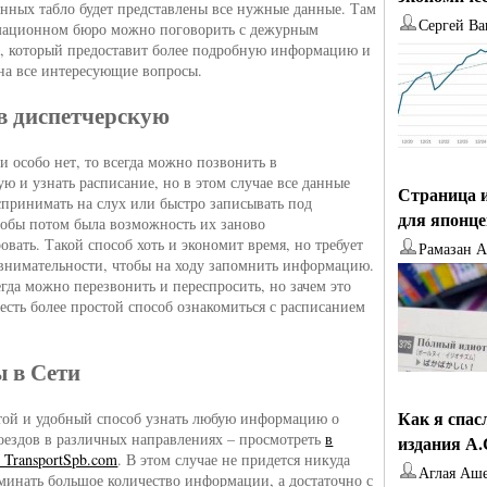
ных табло будет представлены все нужные данные. Там
Сергей Ва
мационном бюро можно поговорить с дежурным
, который предоставит более подробную информацию и
 на все интересующие вопросы.
в диспетчерскую
и особо нет, то всегда можно позвонить в
ую и узнать расписание, но в этом случае все данные
Страница и
спринимать на слух или быстро записывать под
для японц
тобы потом была возможность их заново
овать. Такой способ хоть и экономит время, но требует
Рамазан 
внимательности, чтобы на ходу запомнить информацию.
егда можно перезвонить и переспросить, но зачем это
 есть более простой способ ознакомиться с расписанием
 в Сети
Как я спас
ой и удобный способ узнать любую информацию о
ездов в различных направлениях – просмотреть
в
издания А
 TransportSpb.com
. В этом случае не придется никуда
Аглая Аш
оминать большое количество информации, а достаточно с