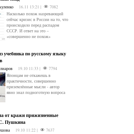
куленко
16.11 13:21 |
7082
Насколько похож назревающий
сейчас кризис в России на то, что
происходило перед распадом
СССР. И ответ на это –
«совершенно не похож»
з учебника по русскому языку
ев
Алиаров
19.10 11:33 |
7794
Японцам не откажешь в
практичности, совершенно
приземлённые мысли - автор
явно знал подноготную вопроса
ла от кражи прижизненные
.С. Пушкина
ешова
19.10 11:22 |
7637