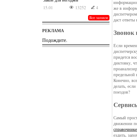
информацион
15.01
13252
4
же в инфор
диспетчером
даст ответы
РЕКЛАМА
Звонок 
Подождите.
Если времен
диспетчерск
придется во
диктовку, ч
проанализир
предельной 
Конечно, вс
делать, если
поездов?
Сервисы
Самый прост
движении по
справочнике
ездить, зап