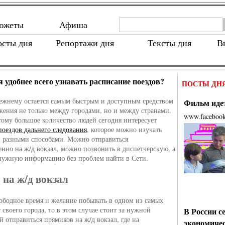
южеты
Афиша
осты дня
Репортажи дня
Тексты дня
В
я удобнее всего узнавать расписание поездов?
ПОСТЫ ДН
ежнему остается самым быстрым и доступным средством
Фильм идет
жения не только между городами, но и между странами.
www.faceboo
ому большое количество людей сегодня интересует
поездов дальнего следования
, которое можно изучать
 разными способами. Можно отправиться
енно на ж/д вокзал, можно позвонить в диспетчерскую, а
нужную информацию без проблем найти в Сети.
 на ж/д вокзал
вободное время и желание побывать в одном из самых
 своего города, то в этом случае стоит за нужной
В России с
 отправиться прямиков на ж/д вокзал, где на
экономиче