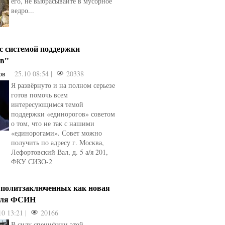
его, не выбрасывайте в мусорное
ведро...
 с системой поддержки
ов"
ов
25.10 08:54 |
20338
Я развёрнуто и на полном серьезе
готов помочь всем
интересующимся темой
поддержки «единорогов» советом
о том, что не так с нашими
«единорогами». Совет можно
получить по адресу г. Москва,
Лефортовский Вал, д. 5 а/я 201,
ФКУ СИЗО-2
 политзаключенных как новая
для ФСИН
10 13:21 |
20166
В силу специфики этой