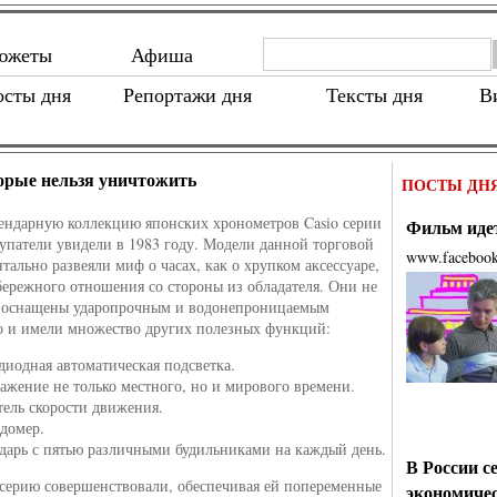
южеты
Афиша
осты дня
Репортажи дня
Тексты дня
В
орые нельзя уничтожить
ПОСТЫ ДН
ендарную коллекцию японских хронометров Casio серии
Фильм идет
упатели увидели в 1983 году. Модели данной торговой
www.faceboo
тально развеяли миф о часах, как о хрупком аксессуаре,
ережного отношения со стороны из обладателя. Они не
и оснащены ударопрочным и водонепроницаемым
о и имели множество других полезных функций:
диодная автоматическая подсветка.
ажение не только местного, но и мирового времени.
тель скорости движения.
домер.
дарь с пятью различными будильниками на каждый день.
В России с
серию совершенствовали, обеспечивая ей попеременные
экономиче