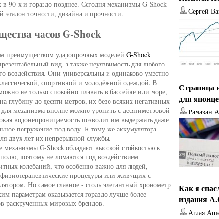
 в 90-х и гораздо позднее. Сегодня механизмы G-Shock
Сергей Ва
й эталон точности, дизайна и прочности.
ества часов G-Shock
м преимуществом ударопрочных моделей
G-Shock
 презентабельный вид, а также неуязвимость для любого
го воздействия. Они универсальны и одинаково уместно
 классической, спортивной и молодёжной одеждой. В
Страница и
 можно не только спокойно плавать в бассейне или море,
для японц
 на глубину до десяти метров, их безо всяких негативных
 для механизма вполне можно уронить с десятиметровой
Рамазан 
окая водонепроницаемость позволит им выдержать даже
ьное погружение под воду. К тому же аккумулятора
для двух лет их непрерывной службы.
 механизмы G-Shock обладают высокой стойкостью к
полю, поэтому не ломаются под воздействием
итных колебаний, что особенно важно для людей,
 физиотерапевтические процедуры или живущих с
лятором. Но самое главное - столь элегантный хронометр
Как я спас
ким параметрам оказывается гораздо лучше более
издания А
ов раскрученных мировых брендов.
Аглая Аш