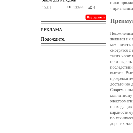
пики продаж
15.01
13266
4
- признанны
Преимущ
РЕКЛАМА
Несомненны
Подождите.
является их
механическо
смотрятся с
таких часах
но и нырять
последствий
высоты. Выс
продолжител
достаточно 
Современные
магнитному 
электромагн
проходящих
кардиостиму
по техничес
дорогих час