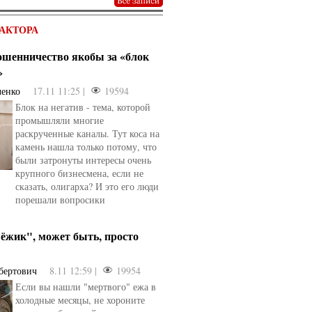
АКТОРА
мошенничество якобы за «блок
»
ченко
17.11 11:25 |
19594
Блок на негатив - тема, которой
промышляли многие
раскрученные каналы. Тут коса на
камень нашла только потому, что
были затронуты интересы очень
крупного бизнесмена, если не
сказать, олигарха? И это его люди
порешали вопросики
ёжик", может быть, просто
бертович
8.11 12:59 |
19954
Если вы нашли "мертвого" ежа в
холодные месяцы, не хороните