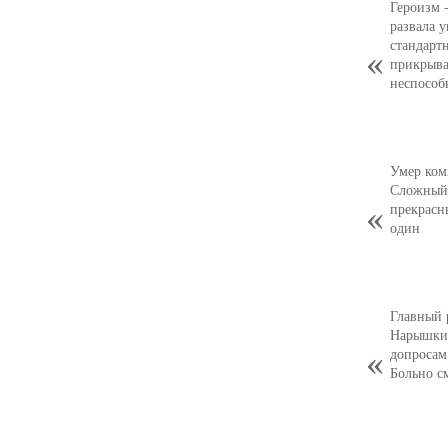
Героизм 
развала 
стандарт
прикрыва
неспособ
Умер ком
Сложный,
прекрасн
один
Главный 
Нарышкин
допросам
Больно с