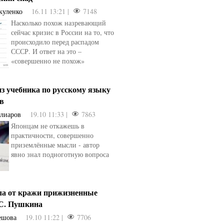
куленко
16.11 13:21 |
7148
Насколько похож назревающий
сейчас кризис в России на то, что
происходило перед распадом
СССР. И ответ на это –
«совершенно не похож»
з учебника по русскому языку
ев
Алиаров
19.10 11:33 |
7863
Японцам не откажешь в
практичности, совершенно
приземлённые мысли - автор
явно знал подноготную вопроса
ла от кражи прижизненные
.С. Пушкина
ешова
19.10 11:22 |
7706