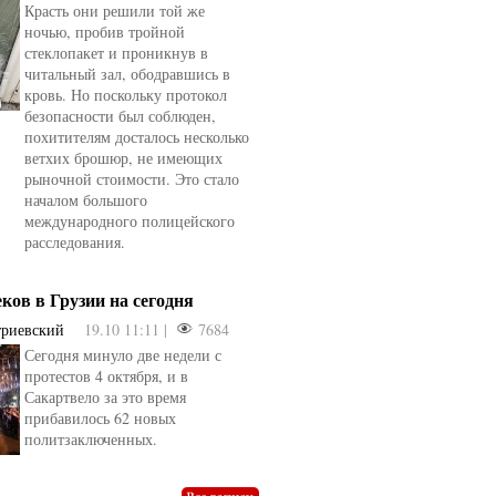
Красть они решили той же
ночью, пробив тройной
стеклопакет и проникнув в
читальный зал, ободравшись в
кровь. Но поскольку протокол
безопасности был соблюден,
похитителям досталось несколько
ветхих брошюр, не имеющих
рыночной стоимости. Это стало
началом большого
международного полицейского
расследования.
еков в Грузии на сегодня
триевский
19.10 11:11 |
7684
Сегодня минуло две недели с
овели
от
kotyaravesel
от
Анна Бойко
протестов 4 октября, и в
Сакартвело за это время
прибавилось 62 новых
политзаключенных.