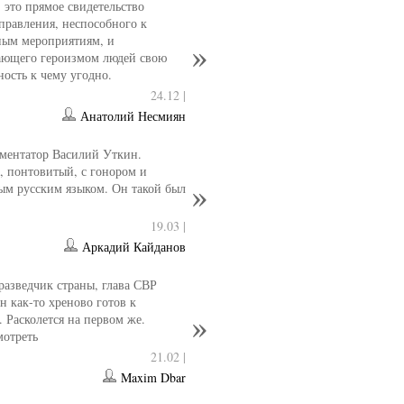
- это прямое свидетельство
управления, неспособного к
ным мероприятиям, и
ющего героизмом людей свою
ность к чему угодно.
24.12 |
Анатолий Несмиян
ментатор Василий Уткин.
 понтовитый, с гонором и
ым русским языком. Он такой был
19.03 |
Аркадий Кайданов
разведчик страны, глава СВР
 как-то хреново готов к
. Расколется на первом же.
мотреть
21.02 |
Maxim Dbar