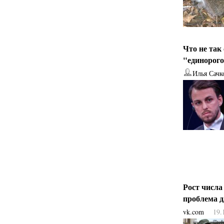
Что не так
"единорог
Илья Сачк
Рост числа
проблема 
vk.com
19.