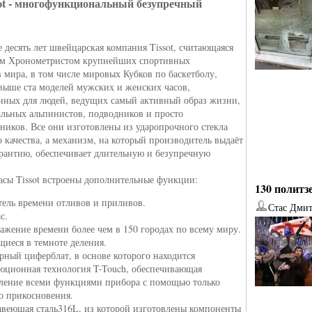
ot - многофункциональный безупречный
е десять лет швейцарская компания Tissot, считающаяся
м Хронометристом крупнейших спортивных
 мира, в том числе мировых Кубков по баскетболу,
выше ста моделей мужских и женских часов,
нных для людей, ведущих самый активный образ жизни,
льных альпинистов, подводников и просто
ников. Все они изготовлены из ударопрочного стекла
 качества, а механизм, на который производитель выдаёт
рантию, обеспечивает длительную и безупречную
асы Tissot встроены дополнительные функции:
130 политз
тель времени отливов и приливов.
Стас Дми
с.
ажение времени более чем в 150 городах по всему миру.
от
Наталья Верхова
от
Ирина Ин
щиеся в темноте деления.
рный циферблат, в основе которого находится
юционная технология T-Touch, обеспечивающая
ление всеми функциями прибора с помощью только
о прикосновения.
веющая сталь316L, из которой изготовлены компоненты