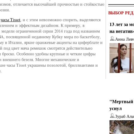
измов, отличается высочайшей прочностью и стойкостью
розии.
ВЫБОР РЕД
е
часы Tissot
, и с этим невозможно спорить, выделяются
13 лет за 
лением и эффектным дизайном. К примеру, в
на негатив
 модели ограниченной серии 2014 года под названием
IBA, посвященной недавнему Кубку мира по баскетболу,
Анна Лев
у в Италии, яркие оранжевые акценты на циферблате и
й под цвет мяча ремешок смотрятся действительно
 броско. Особенно удобны крупные и четкие цифры
и внешнего безеля. Многие механические и
кие часы Tissot украшены позолотой, бриллиантами и
.
"Мертвый 
уснул
Зураб Аль