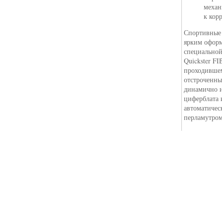
механ
к кор
Спортивны
ярким оформ
специальной
Quickster F
проходившем
отстроченны
динамично и
циферблата 
автоматичес
перламутром