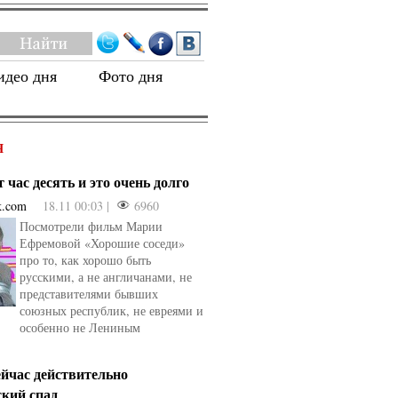
идео дня
Фото дня
Я
 час десять и это очень долго
k.com
18.11 00:03 |
6960
Посмотрели фильм Марии
Ефремовой «Хорошие соседи»
про то, как хорошо быть
русскими, а не англичанами, не
представителями бывших
союзных республик, не евреями и
особенно не Лениным
ейчас действительно
ский спад