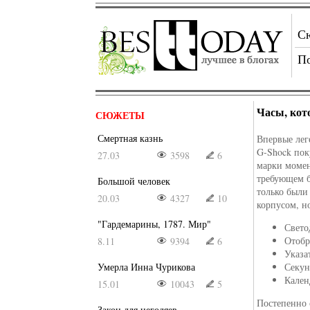
С
П
Часы, кот
СЮЖЕТЫ
Смертная казнь
Впервые лег
G-Shock пок
27.03
3598
6
марки момен
требующем б
Большой человек
только был
20.03
4327
10
корпусом, н
"Гардемарины, 1787. Мир"
Свето
Отобр
8.11
9394
6
Указа
Умерла Инна Чурикова
Секун
Кален
15.01
10043
5
Постепенно 
Закон для негодяев