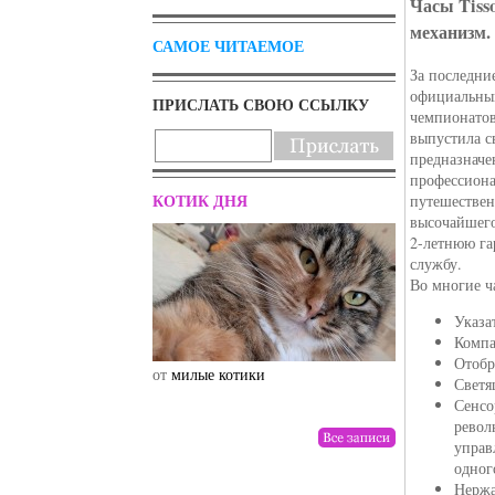
Часы Tiss
механизм.
САМОЕ ЧИТАЕМОЕ
За последни
официальны
ПРИСЛАТЬ СВОЮ ССЫЛКУ
чемпионатов
выпустила с
предназначе
профессиона
КОТИК ДНЯ
путешествен
высочайшего
2-летнюю га
службу.
Во многие ч
Указа
Компа
Отобр
от
милые котики
от
drunktwi
Светя
Сенсо
револ
управ
одног
Нержа