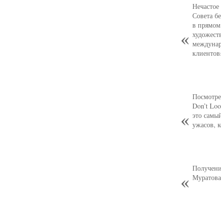
Нечастое
Совета б
в прямом
художест
междунар
клиентов
Посмотре
Don’t Loo
это самы
ужасов, 
Получени
Муратова