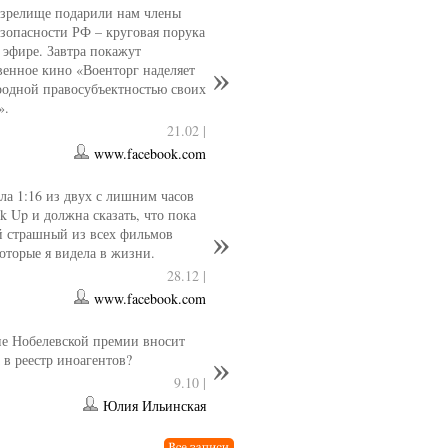
 зрелище подарили нам члены
езопасности РФ – круговая порука
 эфире. Завтра покажут
венное кино «Военторг наделяет
одной правосубъектностью своих
».
21.02 |
www.facebook.com
ла 1:16 из двух с лишним часов
k Up и должна сказать, что пока
й страшный из всех фильмов
которые я видела в жизни.
28.12 |
www.facebook.com
е Нобелевской премии вносит
 в реестр иноагентов?
9.10 |
Юлия Ильинская