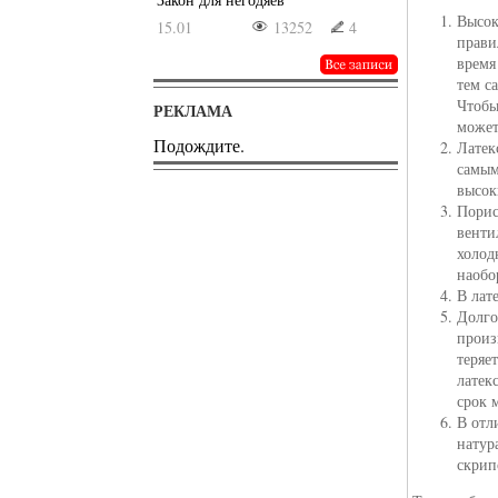
Высок
15.01
13252
4
прави
время
тем с
Чтобы
РЕКЛАМА
может
Подождите.
Латек
самым
высок
Порис
венти
холод
наобо
В лат
Долго
произ
теряе
латек
срок 
В отл
натур
скрип