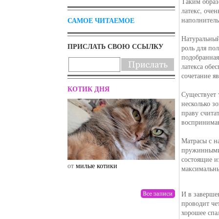
Таким образ
латекс, оче
наполнитель
САМОЕ ЧИТАЕМОЕ
Натуральный
ПРИСЛАТЬ СВОЮ ССЫЛКУ
роль для по
подобранная
латекса обе
сочетание я
КОТИК ДНЯ
Существует 
несколько з
праву счита
воспринимаю
Матрасы с н
пружинными.
состоящие и
от
милые котики
от
drunktwi
максимальны
И в заверше
проводит че
хорошее спал