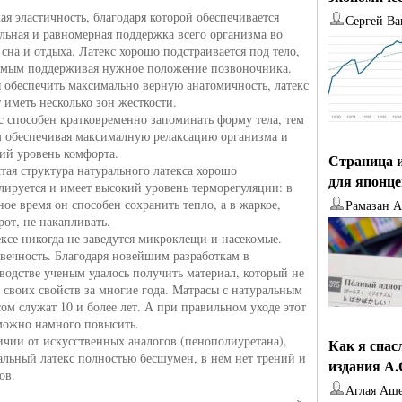
ая эластичность, благодаря которой обеспечивается
Сергей Ва
льная и равномерная поддержка всего организма во
 сна и отдыха. Латекс хорошо подстраивается под тело,
амым поддерживая нужное положение позвоночника.
 обеспечить максимально верную анатомичность, латекс
 иметь несколько зон жесткости.
с способен кратковременно запоминать форму тела, тем
 обеспечивая максималную релаксацию организма и
ий уровень комфорта.
Страница и
тая структура натурального латекса хорошо
для японц
лируется и имеет высокий уровень терморегуляции: в
ное время он способен сохранить тепло, а в жаркое,
Рамазан 
рот, не накапливать.
ексе никогда не заведутся микроклещи и насекомые.
вечность. Благодаря новейшим разработкам в
водстве ученым удалось получить материал, который не
т своих свойств за многие года. Матрасы с натуральным
сом служат 10 и более лет. А при правильном уходе этот
можно намного повысить.
ичии от искусственных аналогов (пенополиуретана),
Как я спас
альный латекс полностью бесшумен, в нем нет трений и
издания А
ов.
Аглая Аш