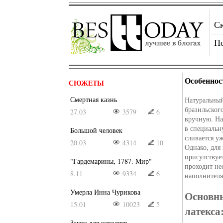
С
П
Особеннос
СЮЖЕТЫ
Смертная казнь
Натуральный
бразильского
27.03
3579
6
вручную. На
в специальн
Большой человек
сливается у
20.03
4314
10
Однако, для
присутствуе
"Гардемарины, 1787. Мир"
проходит не
8.11
9334
6
наполнителя
Умерла Инна Чурикова
Основн
15.01
10023
5
латекса
Закон для негодяев