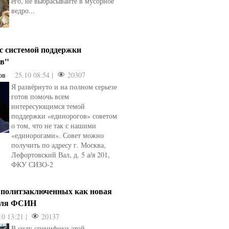
его, не выбрасывайте в мусорное
ведро...
 с системой поддержки
ов"
ов
25.10 08:54 |
20307
Я развёрнуто и на полном серьезе
готов помочь всем
интересующимся темой
поддержки «единорогов» советом
о том, что не так с нашими
«единорогами». Совет можно
получить по адресу г. Москва,
Лефортовский Вал, д. 5 а/я 201,
ФКУ СИЗО-2
 политзаключенных как новая
для ФСИН
10 13:21 |
20137
В силу специфики этой