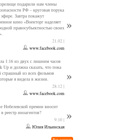
 зрелище подарили нам члены
езопасности РФ – круговая порука
 эфире. Завтра покажут
венное кино «Военторг наделяет
одной правосубъектностью своих
».
21.02 |
www.facebook.com
ла 1:16 из двух с лишним часов
k Up и должна сказать, что пока
й страшный из всех фильмов
которые я видела в жизни.
28.12 |
www.facebook.com
е Нобелевской премии вносит
 в реестр иноагентов?
9.10 |
Юлия Ильинская