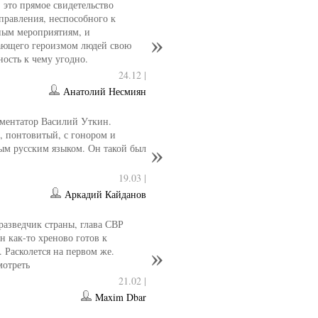
- это прямое свидетельство
управления, неспособного к
ным мероприятиям, и
ющего героизмом людей свою
ность к чему угодно.
24.12 |
Анатолий Несмиян
ментатор Василий Уткин.
 понтовитый, с гонором и
ым русским языком. Он такой был
19.03 |
Аркадий Кайданов
разведчик страны, глава СВР
 как-то хреново готов к
. Расколется на первом же.
мотреть
21.02 |
Maxim Dbar