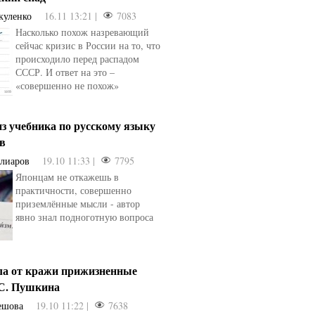
куленко
16.11 13:21 |
7083
Насколько похож назревающий
сейчас кризис в России на то, что
происходило перед распадом
СССР. И ответ на это –
«совершенно не похож»
з учебника по русскому языку
ев
Алиаров
19.10 11:33 |
7795
Японцам не откажешь в
практичности, совершенно
приземлённые мысли - автор
явно знал подноготную вопроса
ла от кражи прижизненные
.С. Пушкина
ешова
19.10 11:22 |
7638