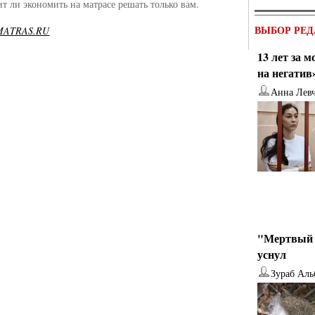
ит ли экономить на матрасе решать только вам.
ВЫБОР РЕД
MATRAS.RU
13 лет за 
на негатив
Анна Лев
"Мертвый 
уснул
Зураб Аль