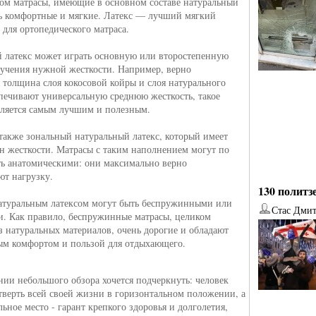
ом матрасы, имеющие в основном составе натуральный
нь комфортные и мягкие. Латекс — лучший мягкий
 для ортопедического матраса.
 латекс может играть основную или второстепенную
лучения нужной жесткости. Например, верно
 толщина слоя кокосовой койры и слоя натурального
спечивают универсальную среднюю жесткость, такое
вляется самым лучшим и полезным.
также зональный натуральный латекс, который имеет
он жесткости. Матрасы с таким наполнением могут по
ть анатомическими: они максимально верно
т нагрузку.
130 политз
атуральным латексом могут быть беспружинными или
Стас Дми
 Как правило, беспружинные матрасы, целиком
з натуральных материалов, очень дорогие и обладают
от
Наталья Верхова
от
Ирина Ин
м комфортом и пользой для отдыхающего.
нии небольшого обзора хочется подчеркнуть: человек
тверть всей своей жизни в горизонтальном положении, а
ьное место - гарант крепкого здоровья и долголетия,