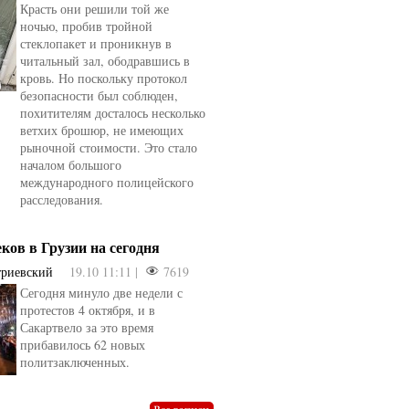
Красть они решили той же
ночью, пробив тройной
стеклопакет и проникнув в
читальный зал, ободравшись в
кровь. Но поскольку протокол
безопасности был соблюден,
похитителям досталось несколько
ветхих брошюр, не имеющих
рыночной стоимости. Это стало
началом большого
международного полицейского
расследования.
еков в Грузии на сегодня
триевский
19.10 11:11 |
7619
Сегодня минуло две недели с
овели
от
kotyaravesel
от
Анна Бойко
протестов 4 октября, и в
Сакартвело за это время
прибавилось 62 новых
политзаключенных.