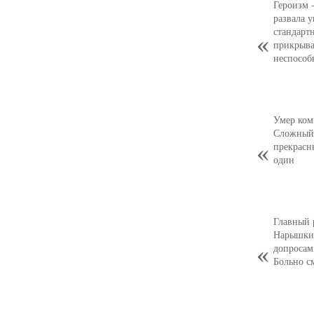
Героизм 
развала 
стандарт
прикрыва
неспособ
Умер ком
Сложный,
прекрасн
один
Главный 
Нарышкин
допросам
Больно с