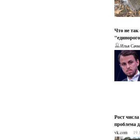
Что не так
"единорог
Илья Сачк
Рост числа
проблема 
vk.com
19.