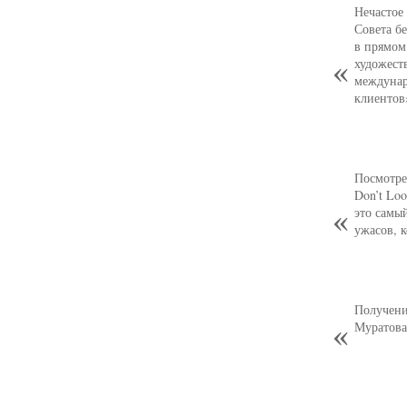
Нечастое
Совета б
в прямом
художест
междунар
клиентов
Посмотре
Don’t Loo
это самы
ужасов, 
Получени
Муратова