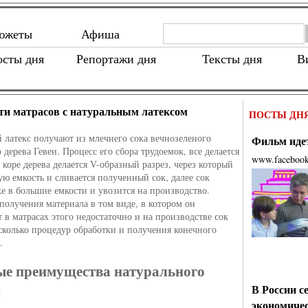
южеты
Афиша
осты дня
Репортажи дня
Тексты дня
В
ти матрасов с натуральным латексом
ПОСТЫ ДН
 латекс получают из млечнего сока вечнозеленого
Фильм идет
 дерева Гевеи. Процесс его сбора трудоемок, все делается
www.faceboo
 коре дерева делается V-образный разрез, через который
ую емкость и сливается полученный сок, далее сок
же в большие емкости и увозится на производство.
 получения материала в том виде, в котором он
т в матрасах этого недостаточно и на производстве сок
сколько процедур обработки и получения конечного
.
ые преимущества натурального
В России с
:
экономиче