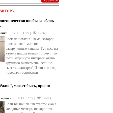
АКТОРА
мошенничество якобы за «блок
»
ченко
17.11 11:25 |
19562
Блок на негатив - тема, которой
промышляли многие
раскрученные каналы. Тут коса на
камень нашла только потому, что
были затронуты интересы очень
крупного бизнесмена, если не
сказать, олигарха? И это его люди
порешали вопросики
ёжик", может быть, просто
бертович
8.11 12:59 |
19923
Если вы нашли "мертвого" ежа в
холодные месяцы, не хороните