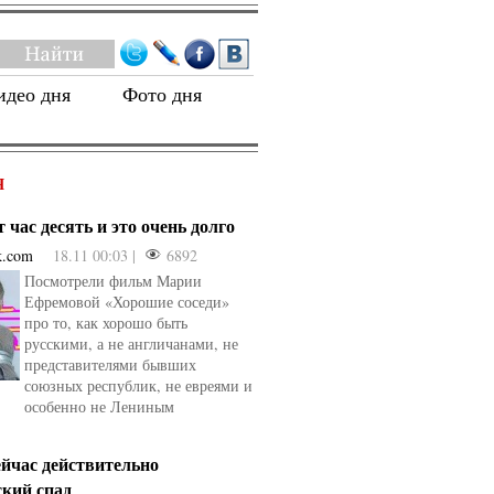
идео дня
Фото дня
Я
 час десять и это очень долго
k.com
18.11 00:03 |
6892
Посмотрели фильм Марии
Ефремовой «Хорошие соседи»
про то, как хорошо быть
русскими, а не англичанами, не
представителями бывших
союзных республик, не евреями и
особенно не Лениным
ейчас действительно
ский спад