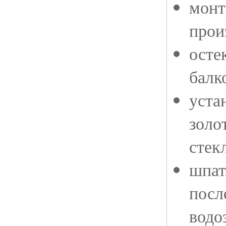
монт
прои
осте
балк
уста
золо
стек
шпат
посл
водо