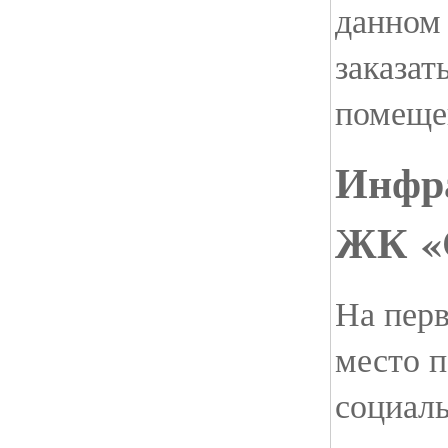
данном 
заказат
помещен
Инфр
ЖК «
На перв
место 
социаль