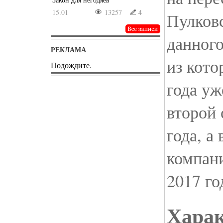
15.01
13257
4
Пулковс
данного
РЕКЛАМА
из кото
Подождите.
года уж
второй 
года, а
компани
2017 го
Хара