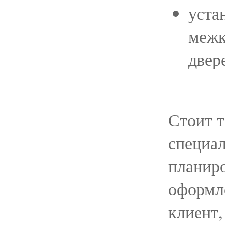
уста
межк
двер
Стоит т
специал
планиро
оформле
клиент