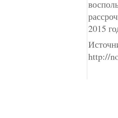
восполь
рассроч
2015 го
Источн
http://n