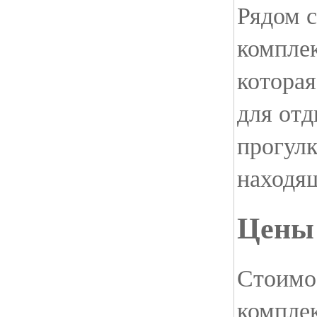
Рядом с
комплек
которая
для отд
прогул
находящ
Цены 
Стоимос
комплек