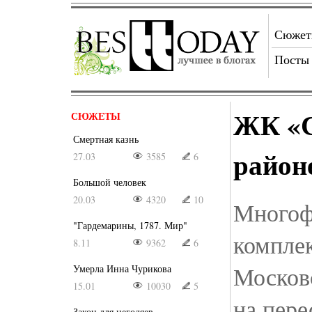
Сюже
Посты
ЖК «С
СЮЖЕТЫ
Смертная казнь
район
27.03
3585
6
Большой человек
20.03
4320
10
Многоф
"Гардемарины, 1787. Мир"
компле
8.11
9362
6
Москов
Умерла Инна Чурикова
15.01
10030
5
на пере
Закон для негодяев