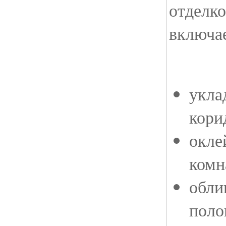
отделк
включае
укла
кори
окле
комн
обли
поло