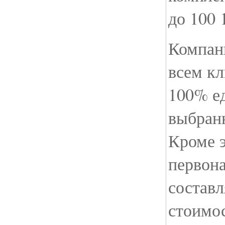
до 100 
Компан
всем к
100% е
выбран
Кроме э
первона
состав
стоимос