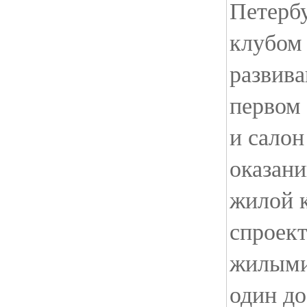
Петерб
клубом 
развив
первом 
и салон
оказани
жилой 
спроект
жилыми
один д