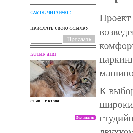
САМОЕ ЧИТАЕМОЕ
Проек
возведе
ПРИСЛАТЬ СВОЮ ССЫЛКУ
комфор
КОТИК ДНЯ
паркинг
машином
К выбор
широки
от
милые котики
от
drunktwi
студийн
двухко