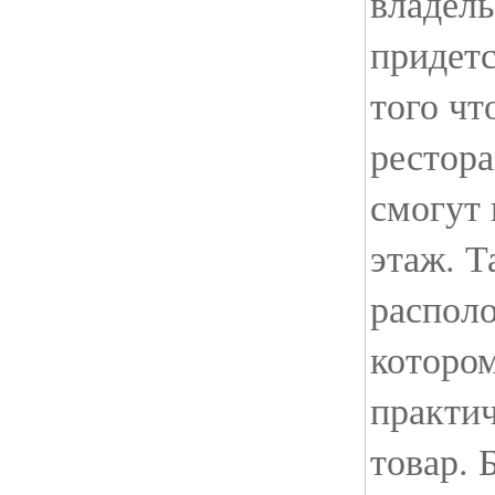
владел
придетс
того ч
рестора
смогут 
этаж. Т
располо
которо
практи
товар. 