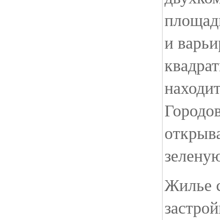
площад
и варьи
квадрат
находит
Городов
открыв
зеленую
Жилье 
застро