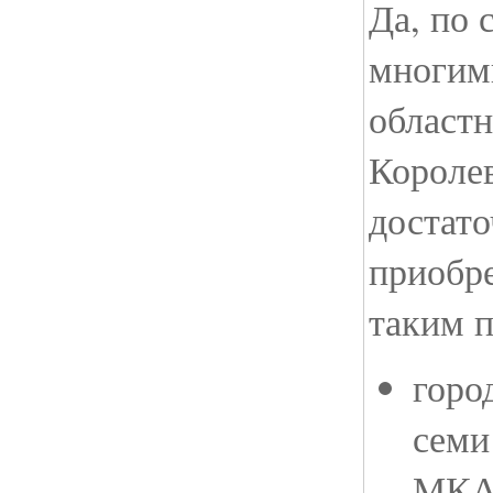
Да, по 
многим
областн
Королев
достато
приобр
таким 
горо
семи
МКАД