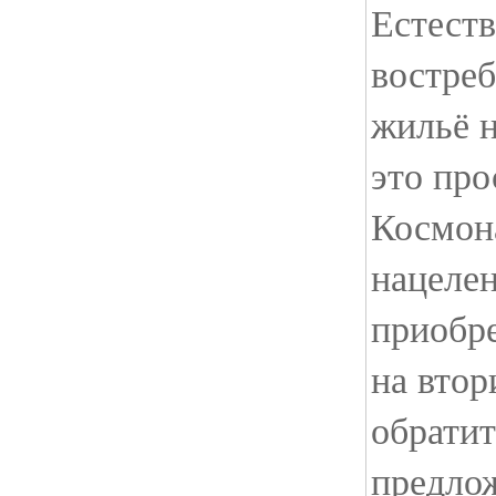
Естеств
востреб
жильё 
это про
Космон
нацелен
приобр
на втор
обратит
предлож