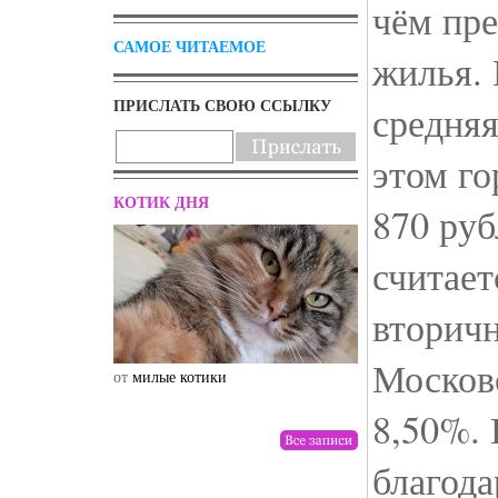
чём пр
САМОЕ ЧИТАЕМОЕ
жилья.
ПРИСЛАТЬ СВОЮ ССЫЛКУ
средняя
этом го
КОТИК ДНЯ
870 руб
считает
вторич
Московс
от
милые котики
от
drunktwi
8,50%. 
благода