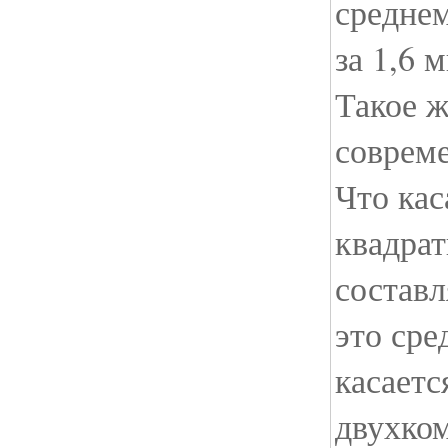
средне
за 1,6 
Такое ж
соврем
Что кас
квадрат
составл
это сре
касаетс
двухко