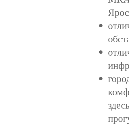
Ярос
отли
обст
отли
инфр
горо
комф
здесь
прог