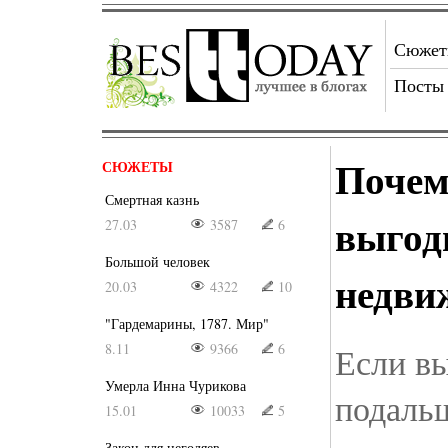
Сюже
Посты
Почем
СЮЖЕТЫ
Смертная казнь
выгод
27.03
3587
6
Большой человек
недви
20.03
4322
10
"Гардемарины, 1787. Мир"
8.11
9366
6
Если вы
Умерла Инна Чурикова
подаль
15.01
10033
5
Закон для негодяев