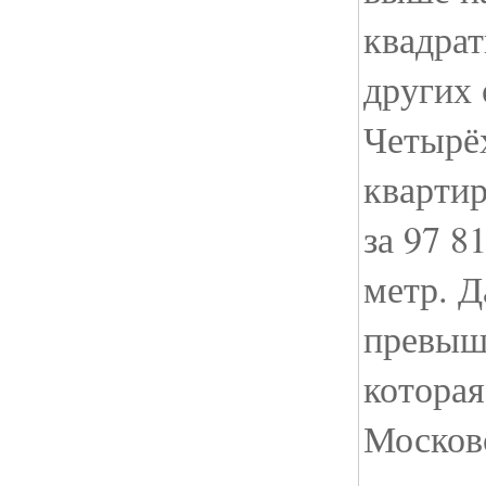
квадрат
других 
Четырё
кварти
за 97 8
метр. Д
превыша
которая
Московс