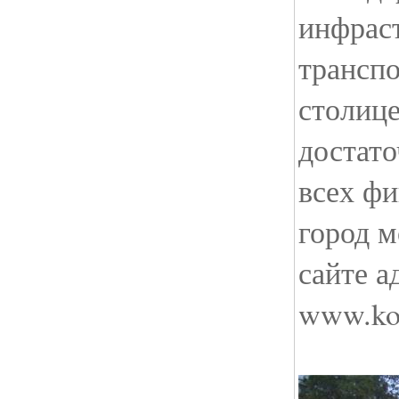
инфрас
транспо
столице
достато
всех ф
город м
сайте а
www.kor