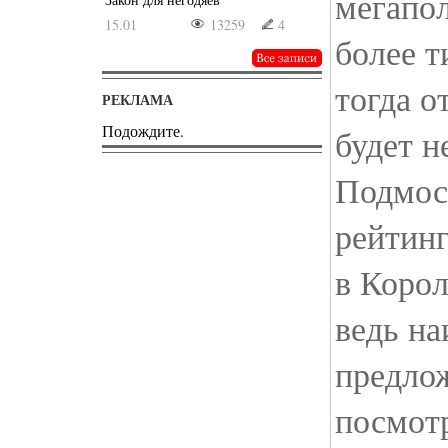
мегапол
15.01
13259
4
более т
тогда 
РЕКЛАМА
Подождите.
будет 
Подмоск
рейтинг
в Корол
ведь на
предло
посмотр