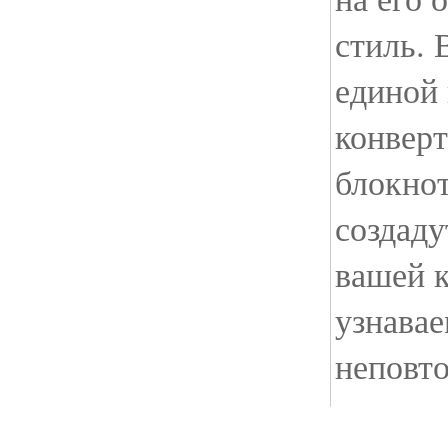
стиль.
единой 
конверт
блокнот
создаду
вашей 
узнава
неповт