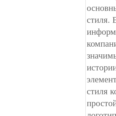
основн
стиля. 
информ
компани
значим
истории
элемент
стиля к
простой
логоти