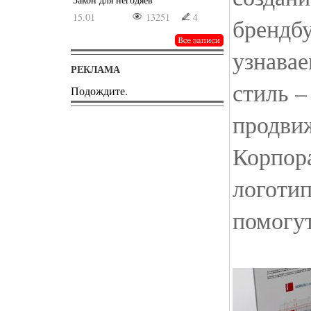
15.01
13251
4
брендб
узнава
РЕКЛАМА
стиль –
Подождите.
продви
Корпор
логотип
помогут