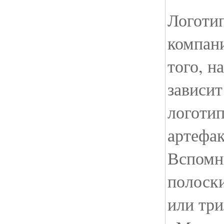
Логоти
компани
того, н
зависит
логотип
артефак
Вспомн
полоск
или тр