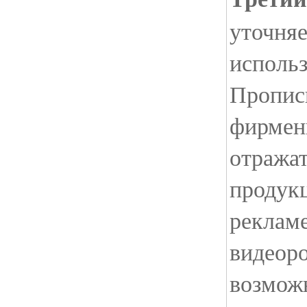
уточняе
использ
Пропис
фирмен
отражат
продук
рекламе
видеоро
возмож