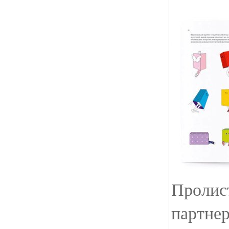
Пролис
партне