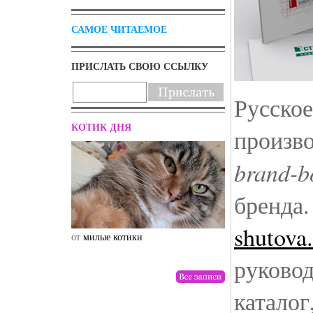
САМОЕ ЧИТАЕМОЕ
ПРИСЛАТЬ СВОЮ ССЫЛКУ
Русское
КОТИК ДНЯ
произво
brand-b
бренда.
shutova
от
милые котики
от
drunktwi
руковод
каталог