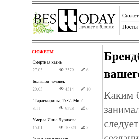
Сюже
Посты
Бренд
СЮЖЕТЫ
Смертная казнь
вашег
27.03
3579
6
Большой человек
20.03
4314
10
Каким 
"Гардемарины, 1787. Мир"
занимал
8.11
9328
6
следует
Умерла Инна Чурикова
15.01
10023
5
создани
Закон для негодяев