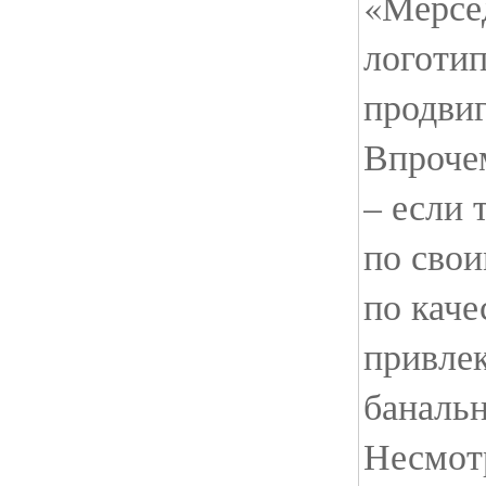
«Мерсе
логотип
продвиг
Впрочем
– если
по свои
по каче
привлек
банальн
Несмотр