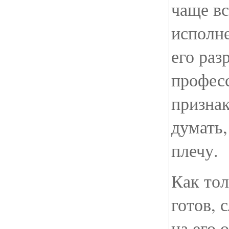
чаще вс
исполн
его раз
профес
признак
думать,
плечу.
Как тол
готов, 
на его