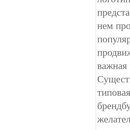
предста
нем пр
популя
продви
важная
Сущест
типовая
брендбу
желате