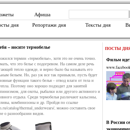
южеты
Афиша
осты дня
Репортажи дня
Тексты дня
В
ебя – носите термобелье
ПОСТЫ ДН
ижился термин «термобелье», хотя это не очень точно.
Фильм идет
ать, что это белье с подогревом. На самом деле речь
www.faceboo
егающей тепло одежде, и верно было бы называть его
ным бельем. Но, раз уж все так привыкли, пусть будет
новные функции такого белья – отвод влаги от тела и
тепла. Поэтому оно хорошо подходит для занятий
ьпинизмом, для охоты, рыбалки или другого активного и
тивного отдыха. Среди термобелья различают кальсоны,
сливы, комбинизоны и др. Пройдя по ссылке
izm.ru/catalog/thermal_underwears/, можно составить свое
ие о разнообразии видов.
В России с
экономиче