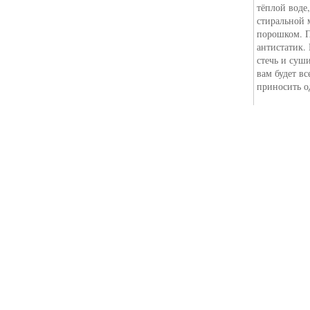
тёплой воде
стиральной 
порошком. П
антистатик. 
стечь и суш
вам будет вс
приносить о