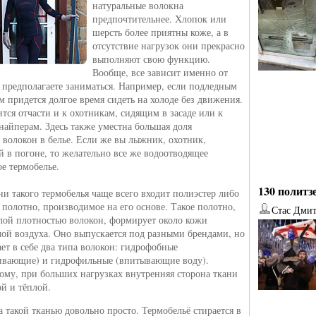
натуральные волокна
предпочтительнее. Хлопок или
шерсть более приятны коже, а в
отсутствие нагрузок они прекрасно
выполняют свою функцию.
Вообще, все зависит именно от
ы предполагаете заниматься. Например, если подледным
м придется долгое время сидеть на холоде без движения.
ится отчасти и к охотникам, сидящим в засаде или к
найперам. Здесь также уместна большая доля
 волокон в белье. Если же вы лыжник, охотник,
 в погоне, то желательно все же водоотводящее
ое термобелье.
130 политз
ани такого термобелья чаще всего входит полиэстер либо
 полотно, производимое на его основе. Такое полотно,
Стас Дми
лой плотностью волокон, формирует около кожи
ой воздуха. Оно выпускается под разными брендами, но
от
Наталья Верхова
от
Ирина Ин
ает в себе два типа волокон: гидрофобные
ивающие) и гидрофильные (впитывающие воду).
тому, при больших нагрузках внутренняя сторона ткани
ой и тёплой.
а такой тканью довольно просто. Термобельё стирается в