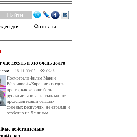
идео дня
Фото дня
Я
 час десять и это очень долго
k.com
18.11 00:03 |
6948
Посмотрели фильм Марии
Ефремовой «Хорошие соседи»
про то, как хорошо быть
русскими, а не англичанами, не
представителями бывших
союзных республик, не евреями и
особенно не Лениным
ейчас действительно
ский спад