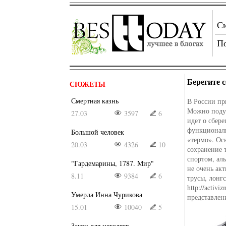
С
П
Берегите с
СЮЖЕТЫ
Смертная казнь
В России пр
Можно подум
27.03
3597
6
идет о сбер
функциональ
Большой человек
«термо». Ос
20.03
4326
10
сохранение 
спортом, ал
"Гардемарины, 1787. Мир"
не очень ак
8.11
9384
6
трусы, лонг
http://activ
Умерла Инна Чурикова
представлен
15.01
10040
5
Закон для негодяев