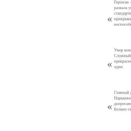
Героизм 
развала 
стандарт
прикрыва
неспособ
Умер ком
Сложный,
прекрасн
один
Главный 
Нарышкин
допросам
Больно с