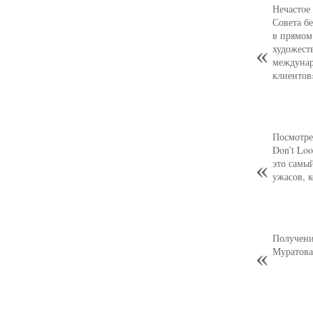
Нечастое
Совета б
в прямом
художест
междунар
клиентов
Посмотре
Don’t Loo
это самы
ужасов, 
Получени
Муратова