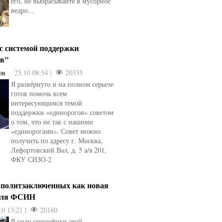
его, не выбрасывайте в мусорное
ведро...
 с системой поддержки
ов"
ов
25.10 08:54 |
20335
Я развёрнуто и на полном серьезе
готов помочь всем
интересующимся темой
поддержки «единорогов» советом
о том, что не так с нашими
«единорогами». Совет можно
получить по адресу г. Москва,
Лефортовский Вал, д. 5 а/я 201,
ФКУ СИЗО-2
 политзаключенных как новая
для ФСИН
10 13:21 |
20160
В силу специфики этой