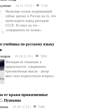
куленко
16.11 13:21 |
7136
Насколько похож назревающий
сейчас кризис в России на то, что
происходило перед распадом
СССР. И ответ на это –
«совершенно не похож»
з учебника по русскому языку
ев
Алиаров
19.10 11:33 |
7850
Японцам не откажешь в
практичности, совершенно
приземлённые мысли - автор
явно знал подноготную вопроса
ла от кражи прижизненные
.С. Пушкина
ешова
19.10 11:22 |
7696