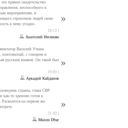
- это прямое свидетельство
управления, неспособного к
ным мероприятиям, и
ющего героизмом людей свою
ность к чему угодно.
24.12 |
Анатолий Несмиян
ментатор Василий Уткин.
 понтовитый, с гонором и
ым русским языком. Он такой был
19.03 |
Аркадий Кайданов
разведчик страны, глава СВР
 как-то хреново готов к
. Расколется на первом же.
мотреть
21.02 |
Maxim Dbar