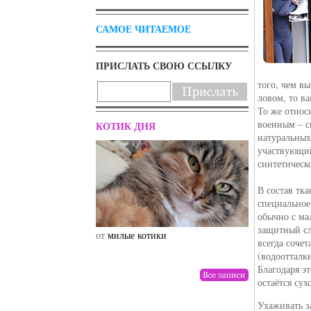
САМОЕ ЧИТАЕМОЕ
ПРИСЛАТЬ СВОЮ ССЫЛКУ
того, чем в
ловом, то ва
То же относ
военным – с
КОТИК ДНЯ
натуральных
участвующий
синтетическ
В состав тк
специальное
обычно с ма
защитный сл
от
милые котики
от
drunktwi
всегда сочет
(водоотталк
Благодаря э
остаётся сух
Ухаживать з