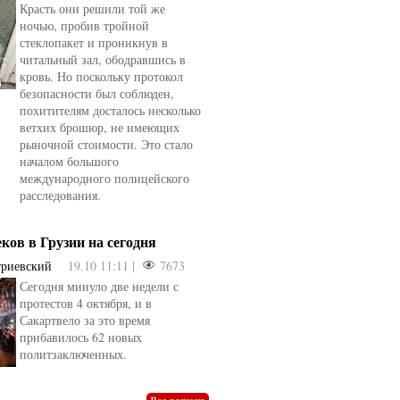
Красть они решили той же
ночью, пробив тройной
стеклопакет и проникнув в
читальный зал, ободравшись в
кровь. Но поскольку протокол
безопасности был соблюден,
похитителям досталось несколько
ветхих брошюр, не имеющих
рыночной стоимости. Это стало
началом большого
международного полицейского
расследования.
еков в Грузии на сегодня
триевский
19.10 11:11 |
7673
Сегодня минуло две недели с
овели
от
kotyaravesel
от
Анна Бойко
протестов 4 октября, и в
Сакартвело за это время
прибавилось 62 новых
политзаключенных.