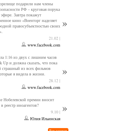
 зрелище подарили нам члены
езопасности РФ – круговая порука
 эфире. Завтра покажут
венное кино «Военторг наделяет
одной правосубъектностью своих
».
21.02 |
www.facebook.com
ла 1:16 из двух с лишним часов
k Up и должна сказать, что пока
й страшный из всех фильмов
которые я видела в жизни.
28.12 |
www.facebook.com
е Нобелевской премии вносит
 в реестр иноагентов?
9.10 |
Юлия Ильинская