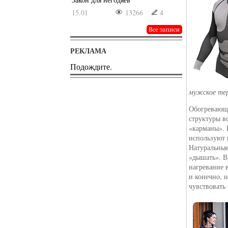
15.01
13266
4
РЕКЛАМА
Подождите.
мужское те
Обогревающи
структуры в
«карманы». 
используют 
Натуральные
«дышать». В
нагревание 
и конечно, 
чувствовать