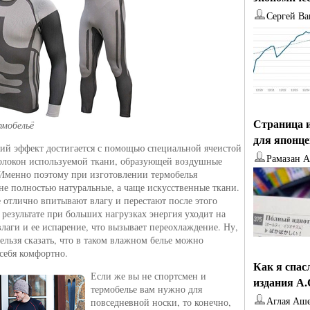
Сергей Ва
Страница и
рмобельё
для японц
й эффект достигается с помощью специальной ячеистой
Рамазан 
олокон используемой ткани, образующей воздушные
Именно поэтому при изготовлении термобелья
не полностью натуральные, а чаще искусственные ткани.
 отлично впитывают влагу и перестают после этого
 результате при больших нагрузках энергия уходит на
влаги и ее испарение, что вызывает переохлаждение. Ну,
нельзя сказать, что в таком влажном белье можно
 себя комфортно.
Как я спас
Если же вы не спортсмен и
издания А
термобелье вам нужно для
Аглая Аш
повседневной носки, то конечно,