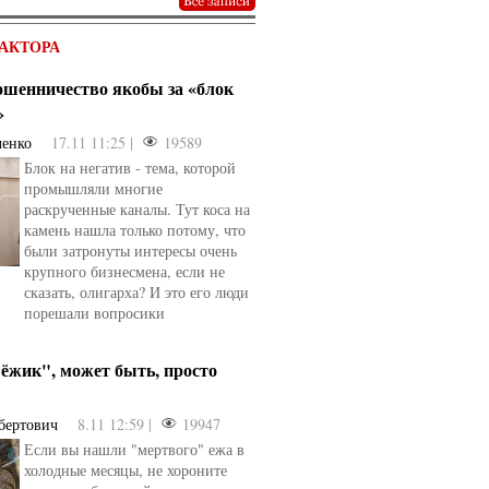
АКТОРА
мошенничество якобы за «блок
»
ченко
17.11 11:25 |
19589
Блок на негатив - тема, которой
промышляли многие
раскрученные каналы. Тут коса на
камень нашла только потому, что
были затронуты интересы очень
крупного бизнесмена, если не
сказать, олигарха? И это его люди
порешали вопросики
ёжик", может быть, просто
бертович
8.11 12:59 |
19947
Если вы нашли "мертвого" ежа в
холодные месяцы, не хороните