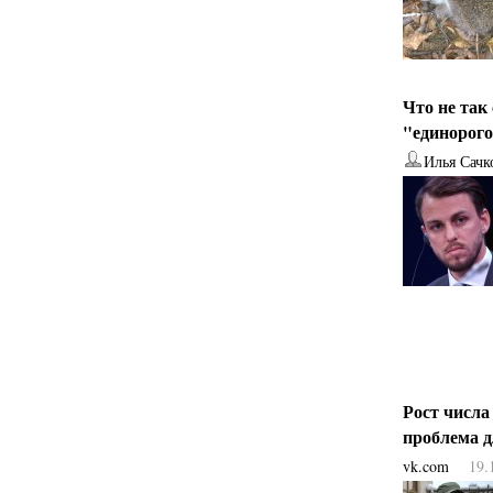
Что не так
"единорог
Илья Сачк
Рост числа
проблема 
vk.com
19.