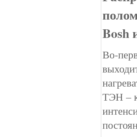
полом
Bosh 
Во-перв
выходит
нагрева
ТЭН – 
интенс
постоян