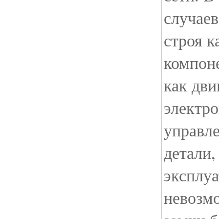
случаев
строя к
компоне
как дви
электр
управле
детали,
эксплу
невозм