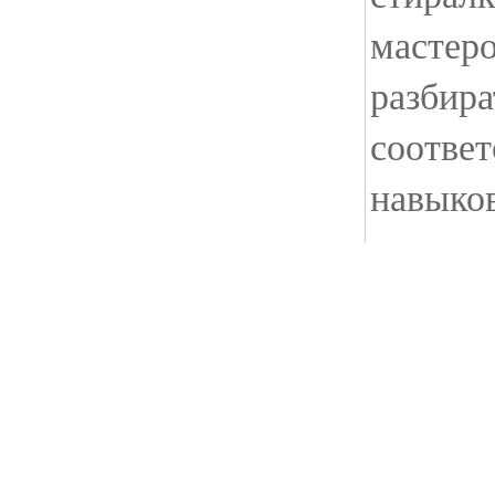
мастеро
разбира
соотве
навыков