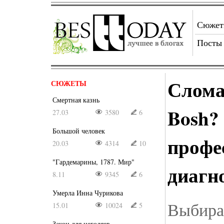
Сюже
Посты
Слома
СЮЖЕТЫ
Смертная казнь
Bosh?
27.03
3580
6
Большой человек
профе
20.03
4314
10
"Гардемарины, 1787. Мир"
диагн
8.11
9345
6
Умерла Инна Чурикова
Выбира
15.01
10024
5
Закон для негодяев