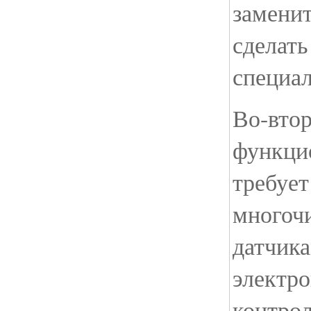
замени
сделат
специал
Во-вто
функцио
требует
многоч
датчик
электр
контро