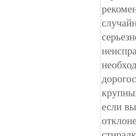
рекомен
случай
серьезн
неиспра
необхо
дорогос
крупны
если в
отклоне
стиралк