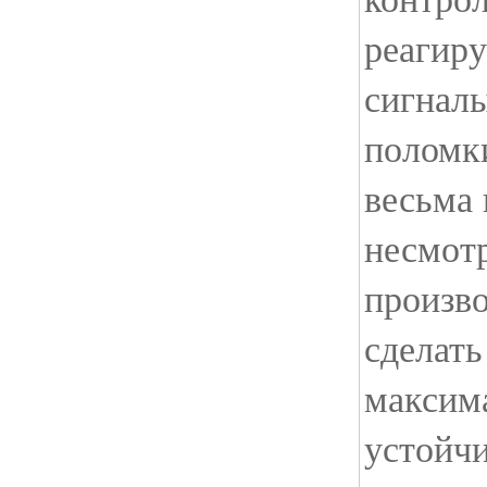
реагир
сигналы
поломки
весьма
несмотр
произво
сделат
максим
устойч