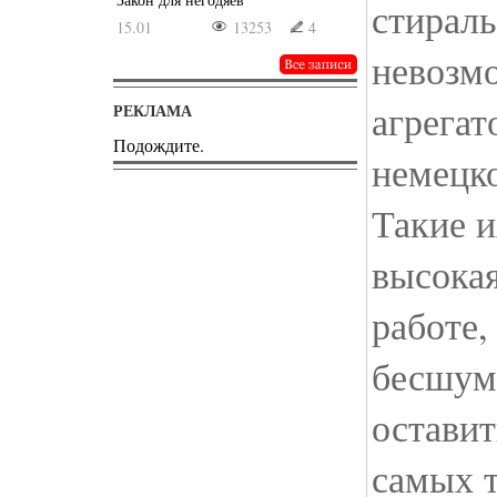
стирал
15.01
13253
4
невозм
агрегат
РЕКЛАМА
Подождите.
немецко
Такие и
высокая
работе,
бесшум
остави
самых 