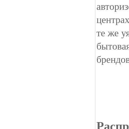
автори
центра
те же у
бытова
брендов
Расп