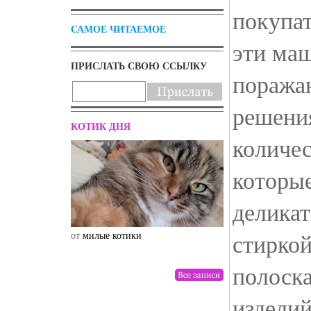
покупат
САМОЕ ЧИТАЕМОЕ
эти маш
ПРИСЛАТЬ СВОЮ ССЫЛКУ
поража
решени
КОТИК ДНЯ
количе
которы
деликат
стирко
от
милые котики
от
drunktwi
полоск
изделий