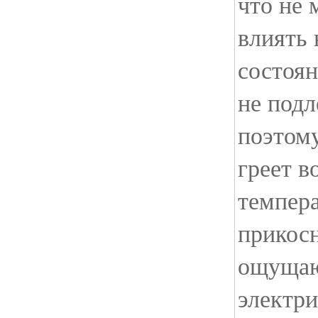
что не
влиять 
состоян
не подл
поэтому
греет в
темпера
прикос
ощущаю
электри