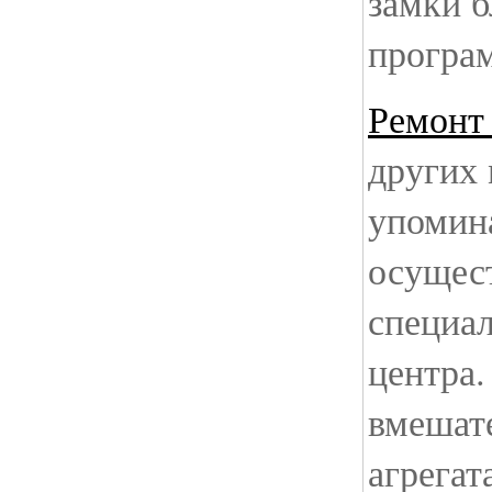
замки б
програм
Ремонт
других 
упомин
осущест
специа
центра.
вмешате
агрегат