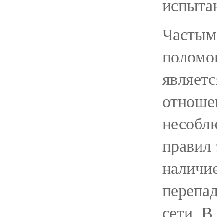
испыта
Частым
поломо
являетс
отношен
несобл
правил 
наличие
перепа
сети. В