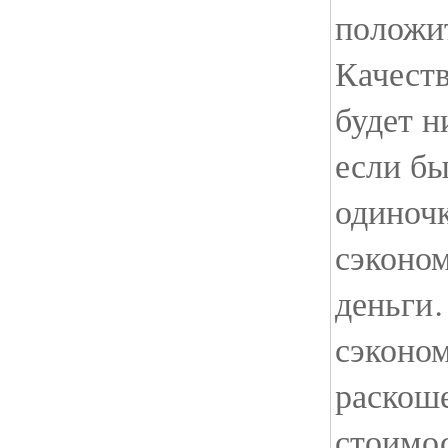
положи
Качеств
будет н
если бы
одиночк
сэконом
деньги…
сэконом
раскоше
стоимо