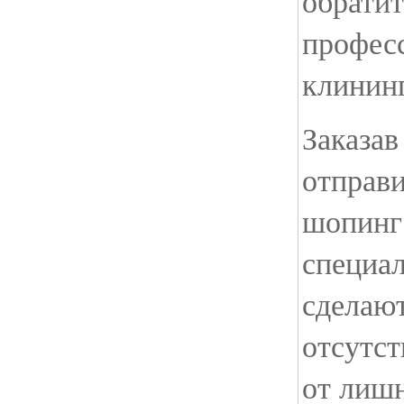
обратит
профес
клинин
Заказав
отправи
шопинг
специа
сделают
отсутст
от лиш