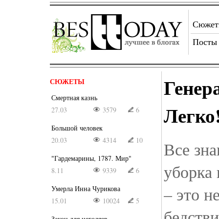
Сюже
Посты
Генер
СЮЖЕТЫ
Смертная казнь
Легко
27.03
3579
6
Большой человек
20.03
4314
10
Все зна
"Гардемарины, 1787. Мир"
уборка 
8.11
9339
6
– это н
Умерла Инна Чурикова
15.01
10024
5
бедстви
Закон для негодяев