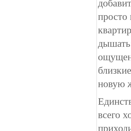
добавит
просто 
квартир
дышать»
ощущен
близкие
новую 
Единст
всего х
приходи