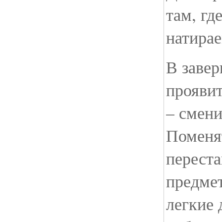
там, гд
натирае
В заве
прояви
– смени
Поменя
переста
предме
легкие 