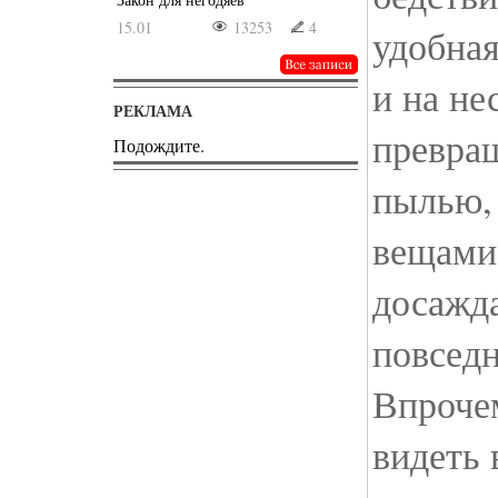
15.01
13253
4
удобная
и на не
РЕКЛАМА
превращ
Подождите.
пылью,
вещами 
досажд
повсед
Впрочем
видеть 