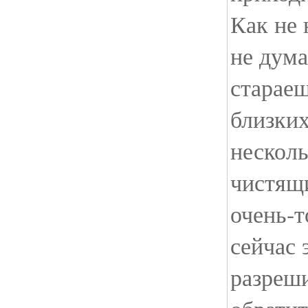
Как не 
не дума
стараеш
близких
несколь
чистящ
очень-т
сейчас 
разреши