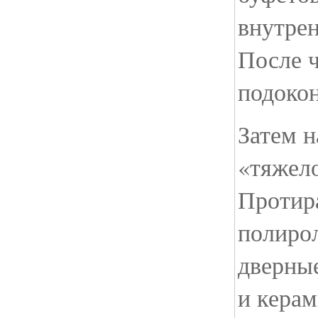
внутре
После ч
подоко
Затем н
«тяжело
Протир
полирол
дверные
и кера