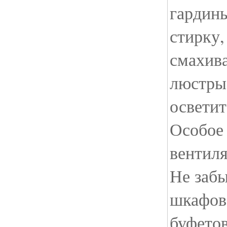
гардины
стирку,
смахива
люстры
освети
Особое
вентил
Не забы
шкафов,
буфетов