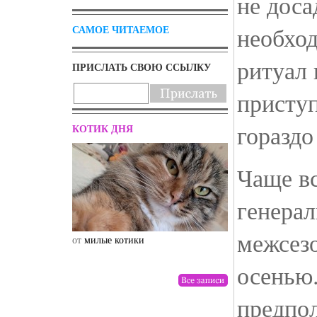
не дос
необхо
САМОЕ ЧИТАЕМОЕ
ритуал 
ПРИСЛАТЬ СВОЮ ССЫЛКУ
приступ
гораздо
КОТИК ДНЯ
Чаще вс
генера
межсезо
от
милые котики
от
drunktwi
осенью
предпо