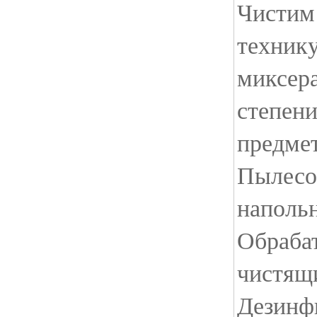
Чистим
технику
миксер
степен
предмет
Пылесо
наполь
Обраба
чистящ
Дезинф