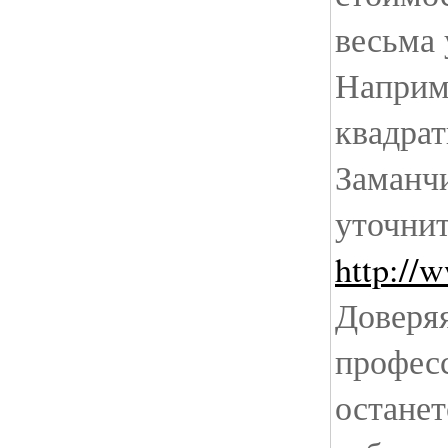
весьма 
Наприме
квадрат
Заманчи
уточнит
http://
Доверяя
професс
останет