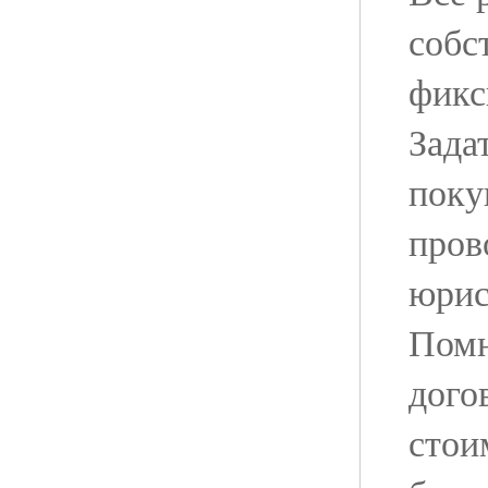
собс
фикс
Задат
поку
пров
юрис
Помн
дого
стои