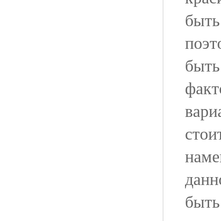
быть
поэт
быт
факт
вари
стои
наме
данн
быть