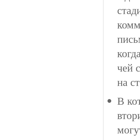
стад
комм
пись
когд
чей с
на с
В ко
втор
могу