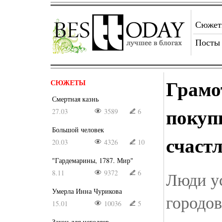
Сюже
Посты
Грамо
СЮЖЕТЫ
Смертная казнь
покуп
27.03
3589
6
Большой человек
счаст
20.03
4326
10
"Гардемарины, 1787. Мир"
8.11
9372
6
Люди у
Умерла Инна Чурикова
городов
15.01
10036
5
Закон для негодяев