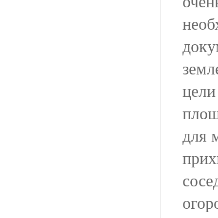
очен
необ
доку
земл
цели
площ
для 
прих
сосе
огор