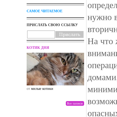
определ
САМОЕ ЧИТАЕМОЕ
нужно 
ПРИСЛАТЬ СВОЮ ССЫЛКУ
вторич
На что 
КОТИК ДНЯ
вниман
операц
домами
миними
от
милые котики
от
drunktwi
возмож
опасны