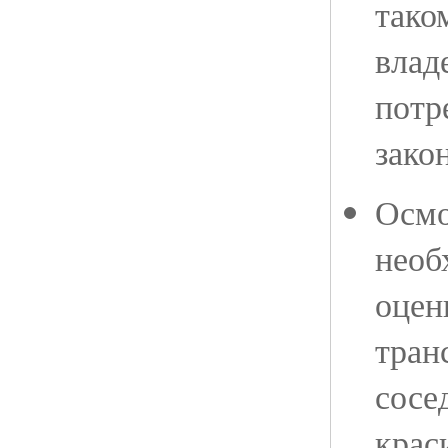
тако
влад
потр
зако
Осмо
необ
оцен
тран
сосе
крас