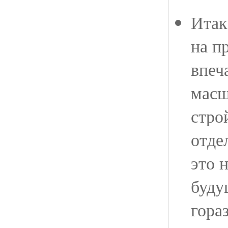
Итак
на п
впеч
масш
стро
отде
это 
буду
гора