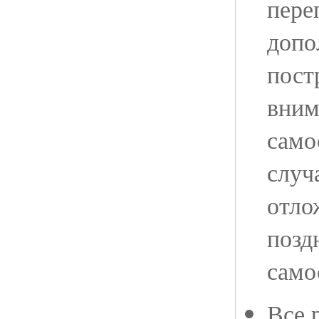
пере
допо
пост
вним
само
случ
отло
позд
само
Все 