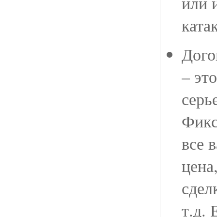
или 
ката
Дого
– эт
серь
Фикс
все 
цена
сдел
т.д.