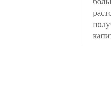
боль
раст
полу
капи