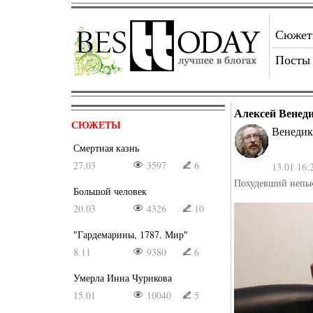
Сюже
Посты
Алексей Венед
СЮЖЕТЫ
Венедик
Смертная казнь
27.03
3597
6
13.01 16:
Похудевший непь
Большой человек
20.03
4326
10
"Гардемарины, 1787. Мир"
8.11
9380
6
Умерла Инна Чурикова
15.01
10040
5