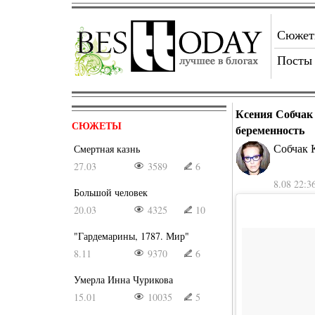
Сюже
Посты
Ксения Собчак 
СЮЖЕТЫ
беременность
Собчак 
Смертная казнь
27.03
3589
6
8.08 22:3
Большой человек
20.03
4325
10
"Гардемарины, 1787. Мир"
8.11
9370
6
Умерла Инна Чурикова
15.01
10035
5