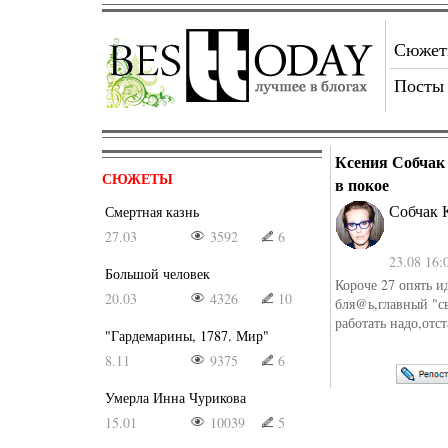
Сюже
Посты
Ксения Собчак 
СЮЖЕТЫ
в покое
Собчак 
Смертная казнь
27.03
3592
6
23.08 16:
Большой человек
Короче 27 опять и
20.03
4326
10
бля@ь,главный "св
работать надо,отст
"Гардемарины, 1787. Мир"
8.11
9375
6
Умерла Инна Чурикова
15.01
10039
5