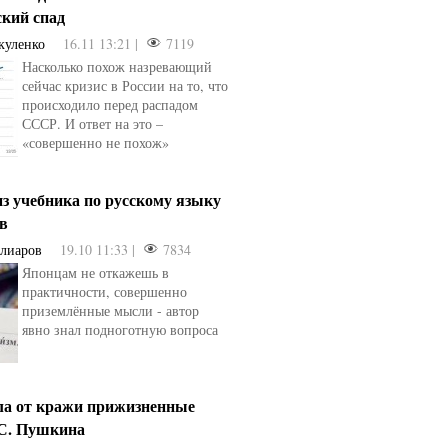
ский спад
куленко
16.11 13:21 |
7119
Насколько похож назревающий
сейчас кризис в России на то, что
происходило перед распадом
СССР. И ответ на это –
«совершенно не похож»
з учебника по русскому языку
ев
Алиаров
19.10 11:33 |
7834
Японцам не откажешь в
практичности, совершенно
приземлённые мысли - автор
явно знал подноготную вопроса
ла от кражи прижизненные
.С. Пушкина