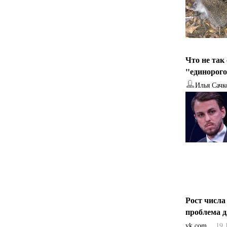
Что не так
"единорог
Илья Сачк
Рост числа
проблема 
vk.com
19.