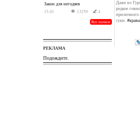
Даже из Гур
Закон для негодяев
редкое говн
15.01
13259
4
приличного 
суки.
‪#‎
крава
РЕКЛАМА
Подождите.