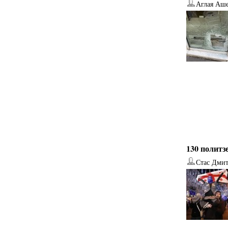
Аглая Аш
130 политз
Стас Дми
от
Наталья Верхова
от
Ирина Ин