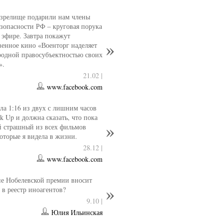
 зрелище подарили нам члены
езопасности РФ – круговая порука
 эфире. Завтра покажут
венное кино «Военторг наделяет
одной правосубъектностью своих
».
21.02 |
www.facebook.com
ла 1:16 из двух с лишним часов
k Up и должна сказать, что пока
й страшный из всех фильмов
которые я видела в жизни.
28.12 |
www.facebook.com
е Нобелевской премии вносит
 в реестр иноагентов?
9.10 |
Юлия Ильинская