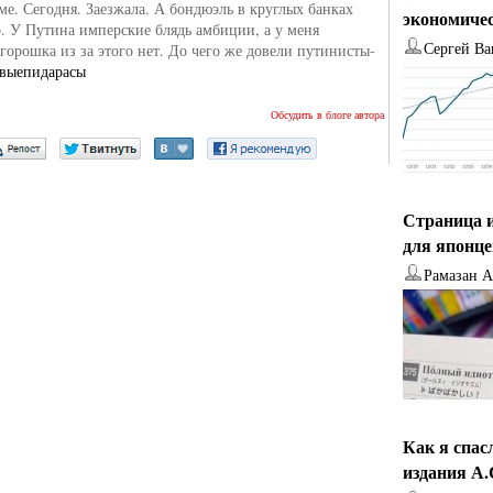
ме. Сегодня. Заезжала. А бондюэль в круглых банках
экономиче
о. У Путина имперские блядь амбиции, а у меня
Сергей Ва
горошка из за этого нет. До чего же довели путинисты-
выепидарасы‬
Обсудить в блоге автора
Страница и
для японц
Рамазан 
Как я спас
издания А