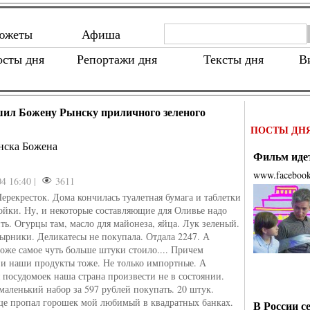
южеты
Афиша
осты дня
Репортажи дня
Тексты дня
В
ил Божену Рынску приличного зеленого
ПОСТЫ ДН
нска Божена
Фильм идет
www.faceboo
04 16:40 |
3611
Перекресток. Дома кончилась туалетная бумага и таблетки
ойки. Ну, и некоторые составляющие для Оливье надо
ть. Огурцы там, масло для майонеза, яйца. Лук зеленый.
сырники. Деликатесы не покупала. Отдала 2247. А
тоже самое чуть больше штуки стоило.... Причем
и наши продукты тоже. Не только импортные. А
я посудомоек наша страна произвести не в состоянии.
маленький набор за 597 рублей покупать. 20 штук.
еще пропал горошек мой любимый в квадратных банках.
В России с