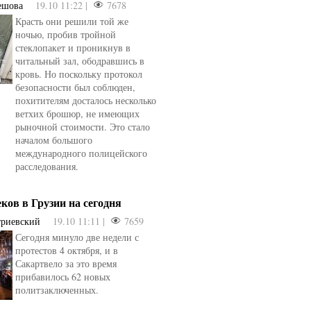
ешова
19.10 11:22 |
7678
Красть они решили той же
ночью, пробив тройной
стеклопакет и проникнув в
читальный зал, ободравшись в
кровь. Но поскольку протокол
безопасности был соблюден,
похитителям досталось несколько
ветхих брошюр, не имеющих
рыночной стоимости. Это стало
началом большого
международного полицейского
расследования.
еков в Грузии на сегодня
триевский
19.10 11:11 |
7659
Сегодня минуло две недели с
протестов 4 октября, и в
Сакартвело за это время
овели
от
kotyaravesel
от
Анна Бойко
прибавилось 62 новых
политзаключенных.