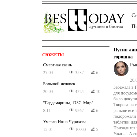
С
П
Путин лиш
СЮЖЕТЫ
горошка
Ры
Смертная казнь
27.03
3587
6
20.
Большой человек
Забежала в 
20.03
4324
10
для посудом
было докупи
"Гардемарины, 1787. Мир"
Творога на 
8.11
9367
6
раньше все 
подорожали 
Умерла Инна Чурикова
таблетки дл
Приходится 
15.01
10033
5
Ужас.... А 