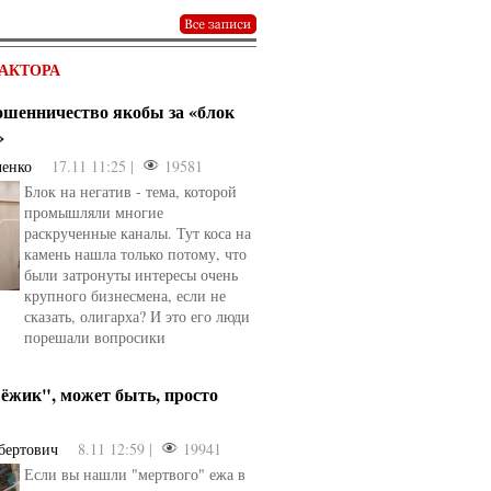
АКТОРА
мошенничество якобы за «блок
»
ченко
17.11 11:25 |
19581
Блок на негатив - тема, которой
промышляли многие
раскрученные каналы. Тут коса на
камень нашла только потому, что
были затронуты интересы очень
крупного бизнесмена, если не
сказать, олигарха? И это его люди
порешали вопросики
ёжик", может быть, просто
бертович
8.11 12:59 |
19941
Если вы нашли "мертвого" ежа в