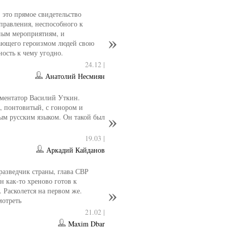
- это прямое свидетельство
управления, неспособного к
ным мероприятиям, и
ющего героизмом людей свою
ность к чему угодно.
24.12 |
Анатолий Несмиян
ментатор Василий Уткин.
 понтовитый, с гонором и
ым русским языком. Он такой был
19.03 |
Аркадий Кайданов
разведчик страны, глава СВР
 как-то хреново готов к
. Расколется на первом же.
мотреть
21.02 |
Maxim Dbar