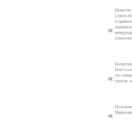
Нечастое
Совета б
в прямом
художест
междунар
клиентов
Посмотре
Don’t Loo
это самы
ужасов, 
Получени
Муратова