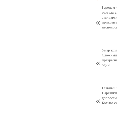
Героизм 
развала 
стандарт
прикрыва
неспособ
Умер ком
Сложный,
прекрасн
один
Главный 
Нарышкин
допросам
Больно с