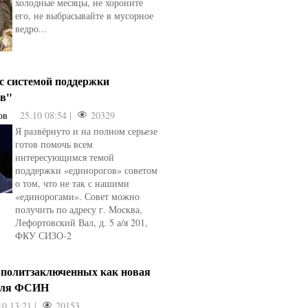
холодные месяцы, не хороните
его, не выбрасывайте в мусорное
ведро...
 с системой поддержки
ов"
ов
25.10 08:54 |
20329
Я развёрнуто и на полном серьезе
готов помочь всем
интересующимся темой
поддержки «единорогов» советом
о том, что не так с нашими
«единорогами». Совет можно
получить по адресу г. Москва,
Лефортовский Вал, д. 5 а/я 201,
ФКУ СИЗО-2
 политзаключенных как новая
для ФСИН
10 13:21 |
20153