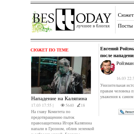
Сюже
Посты
Евгений Ройзм
СЮЖЕТ ПО ТЕМЕ
после нападен
Ройзман
16.03 22:
Унизительная исто
правам человека п
уважения к самим
Нападение на Каляпина
17.03 17:55 |
5640
18
На главу Комитета по
предотвращению пыток
правозащитника Игоря Каляпина
напали в Грозном, облив зеленкой