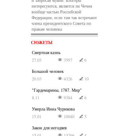
и забросав мукой. Блогеры
интересуются, является ли Чечня
вообще частью Российской
Федерации, если там так встречают
члена президентского Совета по
правам человека
СЮЖЕТЫ
Смертная казнь
27.03
3597
6
Большой человек
20.03
4326
10
"Гардемарины, 1787. Мир"
8.11
9384
6
Умерла Инна Чурикова
15.01
10040
5
Закон для негодяев
15.01
13266
4