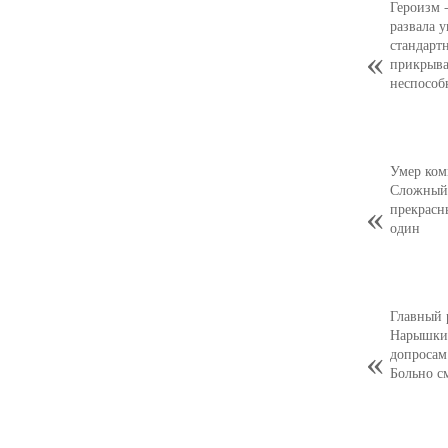
Героизм 
развала 
стандарт
прикрыва
неспособ
Умер ком
Сложный,
прекрасн
один
Главный 
Нарышкин
допросам
Больно с