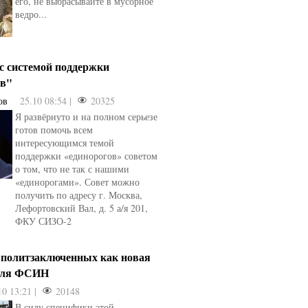
его, не выбрасывайте в мусорное
ведро...
 с системой поддержки
ов"
ов
25.10 08:54 |
20325
Я развёрнуто и на полном серьезе
готов помочь всем
интересующимся темой
поддержки «единорогов» советом
о том, что не так с нашими
«единорогами». Совет можно
получить по адресу г. Москва,
Лефортовский Вал, д. 5 а/я 201,
ФКУ СИЗО-2
 политзаключенных как новая
для ФСИН
10 13:21 |
20148
В силу специфики этой