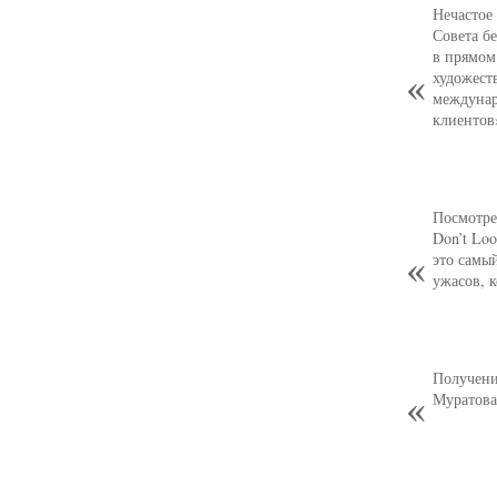
Нечастое
Совета б
в прямом
художест
междунар
клиентов
Посмотре
Don’t Loo
это самы
ужасов, 
Получени
Муратова