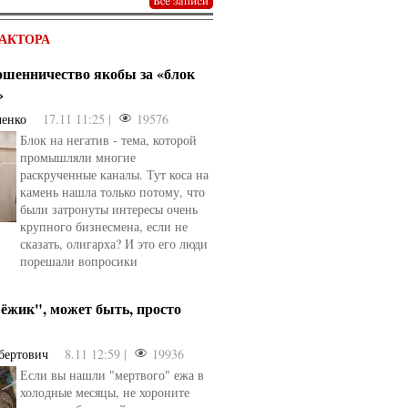
АКТОРА
мошенничество якобы за «блок
»
ченко
17.11 11:25 |
19576
Блок на негатив - тема, которой
промышляли многие
раскрученные каналы. Тут коса на
камень нашла только потому, что
были затронуты интересы очень
крупного бизнесмена, если не
сказать, олигарха? И это его люди
порешали вопросики
ёжик", может быть, просто
бертович
8.11 12:59 |
19936
Если вы нашли "мертвого" ежа в
холодные месяцы, не хороните