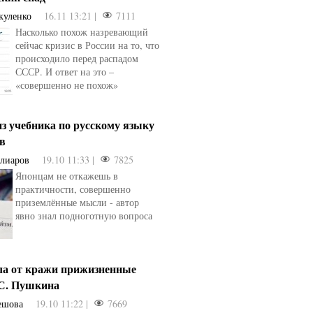
куленко
16.11 13:21 |
7111
Насколько похож назревающий
сейчас кризис в России на то, что
происходило перед распадом
СССР. И ответ на это –
«совершенно не похож»
з учебника по русскому языку
ев
Алиаров
19.10 11:33 |
7825
Японцам не откажешь в
практичности, совершенно
приземлённые мысли - автор
явно знал подноготную вопроса
ла от кражи прижизненные
.С. Пушкина
ешова
19.10 11:22 |
7669