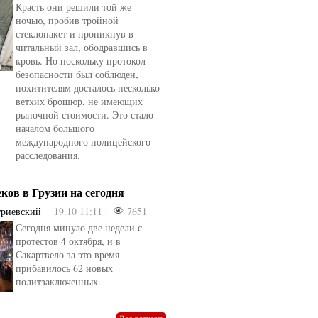
Красть они решили той же
ночью, пробив тройной
стеклопакет и проникнув в
читальный зал, ободравшись в
кровь. Но поскольку протокол
безопасности был соблюден,
похитителям досталось несколько
ветхих брошюр, не имеющих
рыночной стоимости. Это стало
началом большого
международного полицейского
расследования.
еков в Грузии на сегодня
триевский
19.10 11:11 |
7651
Сегодня минуло две недели с
протестов 4 октября, и в
овели
от
kotyaravesel
от
Анна Бойко
Сакартвело за это время
прибавилось 62 новых
политзаключенных.