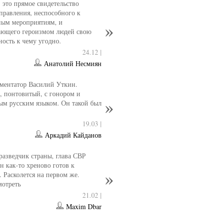
- это прямое свидетельство
управления, неспособного к
ным мероприятиям, и
ющего героизмом людей свою
ность к чему угодно.
24.12 |
Анатолий Несмиян
ментатор Василий Уткин.
 понтовитый, с гонором и
ым русским языком. Он такой был
19.03 |
Аркадий Кайданов
разведчик страны, глава СВР
 как-то хреново готов к
. Расколется на первом же.
мотреть
21.02 |
Maxim Dbar