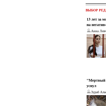
ВЫБОР РЕД
13 лет за 
на негатив
Анна Лев
"Мертвый 
уснул
Зураб Аль