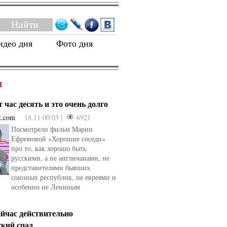
идео дня
Фото дня
Я
 час десять и это очень долго
k.com
18.11 00:03 |
6921
Посмотрели фильм Марии
Ефремовой «Хорошие соседи»
про то, как хорошо быть
русскими, а не англичанами, не
представителями бывших
союзных республик, не евреями и
особенно не Лениным
ейчас действительно
ский спад