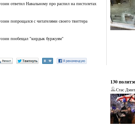
озин ответил Навальному про распил на пистолетах
озин попрощался с читателями своего твиттера
озин пообещал "кирдык буржуям"
130 политз
Стас Дми
от
Наталья Верхова
от
Ирина Ин