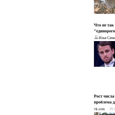
Что не так
"единорог
Илья Сачк
Рост числа
проблема 
vk.com
19.