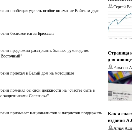
Сергей Ва
озин пообещал уделять особое внимание Войскам дяди
озин беспокоится за Брюссель
озин предложил расстрелять бывшее руководство
Страница и
"Восточный"
для японц
Рамазан 
озин приехал в Белый дом на мотоцикле
озин поменял бы свои должности на "счастье быть в
 с защитниками Славянска"
озин призывает националистов и патриотов поддержать
Как я спас
издания А
Аглая Аш