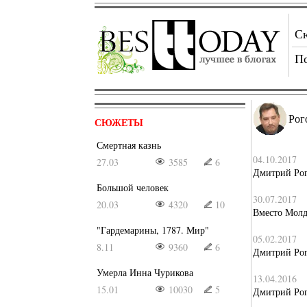
С
П
Рог
СЮЖЕТЫ
Смертная казнь
04.10.2017
27.03
3585
6
Дмитрий Рог
Большой человек
30.07.2017
20.03
4320
10
Вместо Молд
"Гардемарины, 1787. Мир"
05.02.2017
8.11
9360
6
Дмитрий Рог
Умерла Инна Чурикова
13.04.2016
15.01
10030
5
Дмитрий Рог