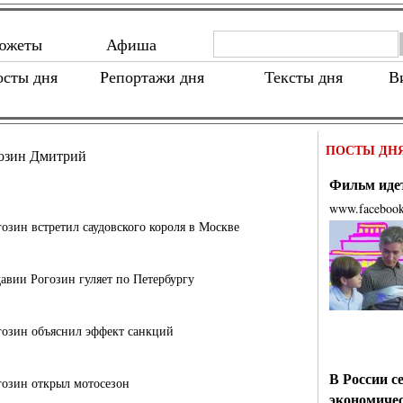
южеты
Афиша
осты дня
Репортажи дня
Тексты дня
В
ПОСТЫ ДН
озин Дмитрий
Фильм идет
www.faceboo
озин встретил саудовского короля в Москве
авии Рогозин гуляет по Петербургу
озин объяснил эффект санкций
В России с
озин открыл мотосезон
экономиче