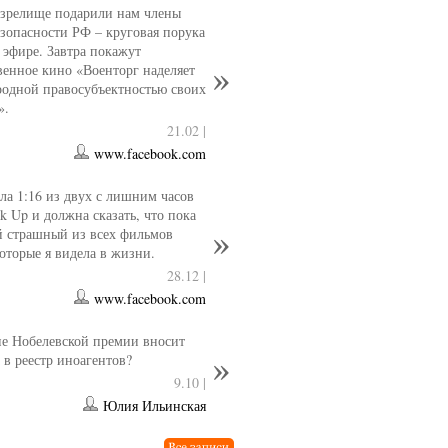
 зрелище подарили нам члены
езопасности РФ – круговая порука
 эфире. Завтра покажут
венное кино «Военторг наделяет
одной правосубъектностью своих
».
21.02 |
www.facebook.com
ла 1:16 из двух с лишним часов
k Up и должна сказать, что пока
й страшный из всех фильмов
которые я видела в жизни.
28.12 |
www.facebook.com
е Нобелевской премии вносит
 в реестр иноагентов?
9.10 |
Юлия Ильинская