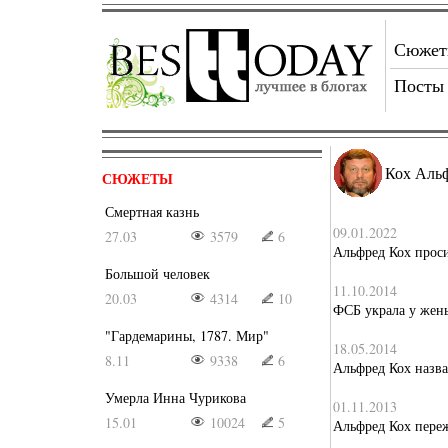
Сюже
Посты
Кох Аль
СЮЖЕТЫ
Смертная казнь
09.01.2022
27.03
3579
6
Альфред Кох проси
Большой человек
11.10.2014
20.03
4314
10
ФСБ украла у жен
"Гардемарины, 1787. Мир"
18.05.2014
8.11
9338
6
Альфред Кох назв
Умерла Инна Чурикова
01.11.2013
15.01
10024
5
Альфред Кох переж