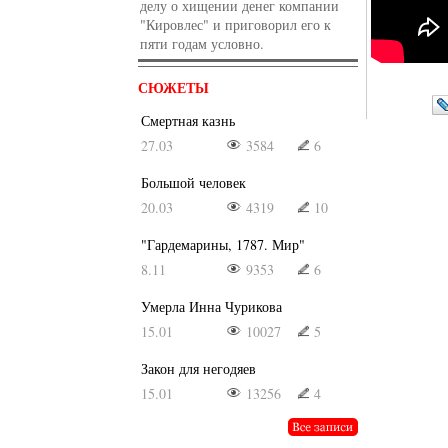
делу о хищении денег компании
"Кировлес" и приговорил его к
пяти годам условно.
СЮЖЕТЫ
Смертная казнь
27.03
3584
6
Большой человек
20.03
4319
10
"Гардемарины, 1787. Мир"
8.11
9353
6
Умерла Инна Чурикова
15.01
10027
5
Закон для негодяев
15.01
13256
4