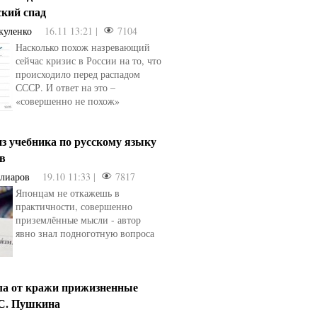
ский спад
куленко
16.11 13:21 |
7104
Насколько похож назревающий
сейчас кризис в России на то, что
происходило перед распадом
СССР. И ответ на это –
«совершенно не похож»
з учебника по русскому языку
ев
Алиаров
19.10 11:33 |
7817
Японцам не откажешь в
практичности, совершенно
приземлённые мысли - автор
явно знал подноготную вопроса
ла от кражи прижизненные
.С. Пушкина