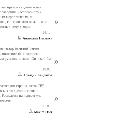
- это прямое свидетельство
управления, неспособного к
ным мероприятиям, и
ющего героизмом людей свою
ность к чему угодно.
24.12 |
Анатолий Несмиян
ментатор Василий Уткин.
 понтовитый, с гонором и
ым русским языком. Он такой был
19.03 |
Аркадий Кайданов
разведчик страны, глава СВР
 как-то хреново готов к
. Расколется на первом же.
мотреть
21.02 |
Maxim Dbar