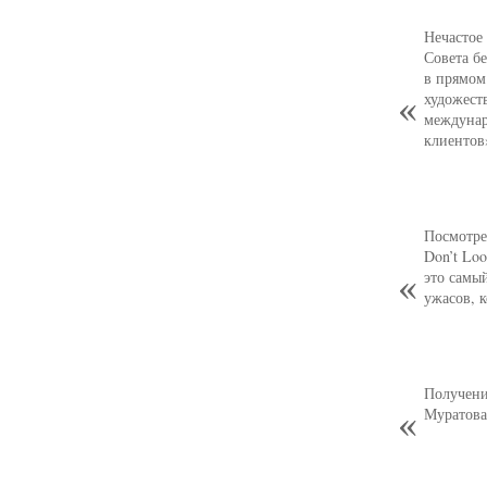
Нечастое
Совета б
в прямом
художест
междунар
клиентов
Посмотре
Don’t Loo
это самы
ужасов, 
Получени
Муратова