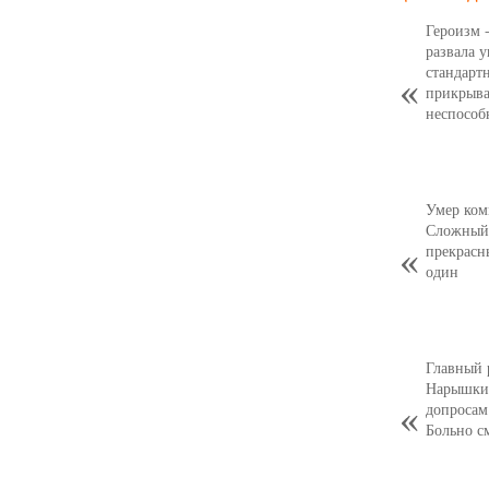
Героизм 
развала 
стандарт
прикрыва
неспособ
Умер ком
Сложный,
прекрасн
один
Главный 
Нарышкин
допросам
Больно с