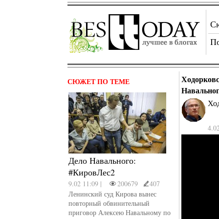
С
П
Ходорковс
СЮЖЕТ ПО ТЕМЕ
Навально
Хо
4.0
Дело Навального:
#КировЛес2
9.02 11:09 |
200679
407
Ленинский суд Кирова вынес
повторный обвинительный
приговор Алексею Навальному по