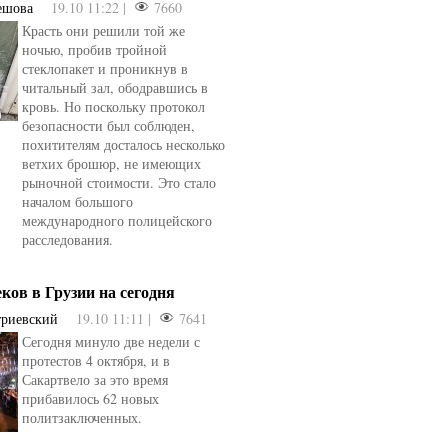
ешова
19.10 11:22 |
7660
Красть они решили той же
ночью, пробив тройной
стеклопакет и проникнув в
читальный зал, ободравшись в
кровь. Но поскольку протокол
безопасности был соблюден,
похитителям досталось несколько
ветхих брошюр, не имеющих
рыночной стоимости. Это стало
началом большого
международного полицейского
расследования.
еков в Грузии на сегодня
триевский
19.10 11:11 |
7641
Сегодня минуло две недели с
протестов 4 октября, и в
Сакартвело за это время
прибавилось 62 новых
политзаключенных.