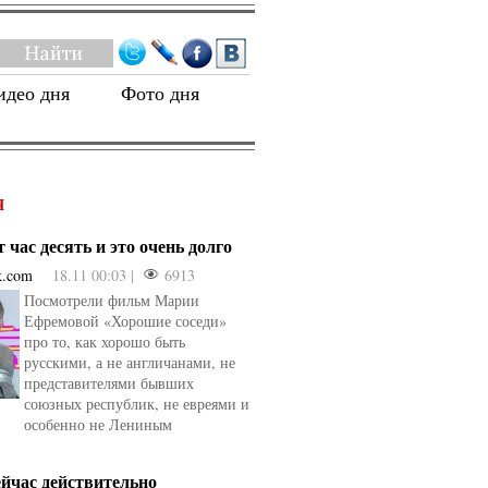
идео дня
Фото дня
Я
 час десять и это очень долго
k.com
18.11 00:03 |
6913
Посмотрели фильм Марии
Ефремовой «Хорошие соседи»
про то, как хорошо быть
русскими, а не англичанами, не
представителями бывших
союзных республик, не евреями и
особенно не Лениным
ейчас действительно