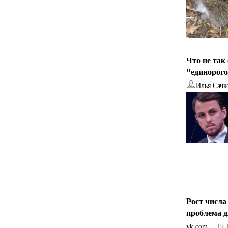
Что не так
"единорог
Илья Сачк
Рост числа
проблема 
vk.com
19.