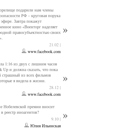
 зрелище подарили нам члены
езопасности РФ – круговая порука
 эфире. Завтра покажут
венное кино «Военторг наделяет
одной правосубъектностью своих
».
21.02 |
www.facebook.com
ла 1:16 из двух с лишним часов
k Up и должна сказать, что пока
й страшный из всех фильмов
которые я видела в жизни.
28.12 |
www.facebook.com
е Нобелевской премии вносит
 в реестр иноагентов?
9.10 |
Юлия Ильинская