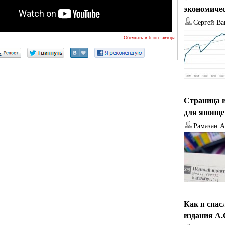
экономиче
Сергей Ва
Обсудить в блоге автора
Страница и
для японц
Рамазан 
Как я спас
издания А