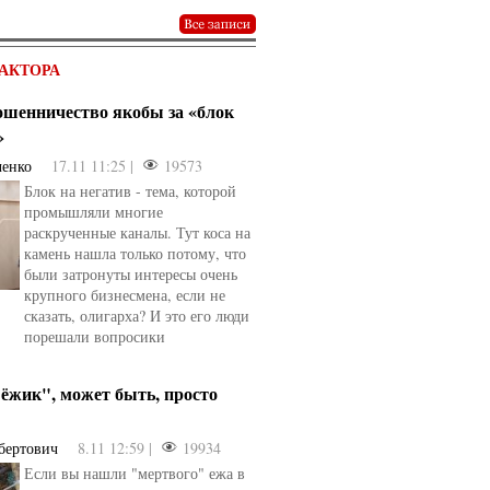
АКТОРА
мошенничество якобы за «блок
»
ченко
17.11 11:25 |
19573
Блок на негатив - тема, которой
промышляли многие
раскрученные каналы. Тут коса на
камень нашла только потому, что
были затронуты интересы очень
крупного бизнесмена, если не
сказать, олигарха? И это его люди
овели
от
kotyaravesel
от
Анна Бойко
порешали вопросики
ёжик", может быть, просто
бертович
8.11 12:59 |
19934
Если вы нашли "мертвого" ежа в