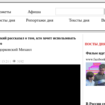
южеты
Афиша
осты дня
Репортажи дня
Тексты дня
В
кий рассказал о том, кто хочет использовать
го
ПОСТЫ ДН
дорковский Михаил
Фильм идет
www.faceboo
2 13:21 |
3192
В России с