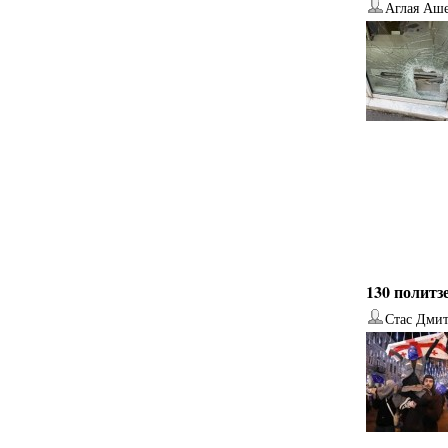
Аглая Аш
130 политз
Стас Дми