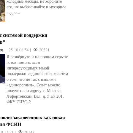
холодные месяцы, не хороните
его, не выбрасывайте в мусорное
ведро...
 с системой поддержки
ов"
ов
25.10 08:54 |
20321
Я развёрнуто и на полном серьезе
готов помочь всем
интересующимся темой
поддержки «единорогов» советом
о том, что не так с нашими
«единорогами». Совет можно
получить по адресу г. Москва,
Лефортовский Вал, д. 5 а/я 201,
ФКУ СИЗО-2
 политзаключенных как новая
для ФСИН
10 13:21 |
20147