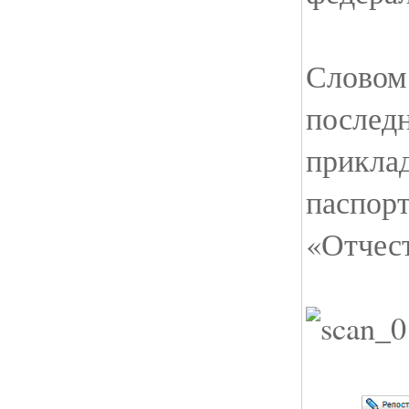
Словом,
последн
прикла
паспорт
«Отчест