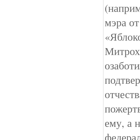
(наприм
мэра от
«Яблок
Митрох
озаботи
подтвер
отчеств
пожерт
ему, а 
федера