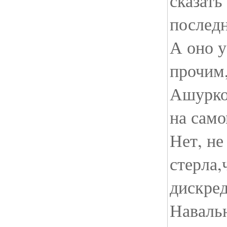
сказат
последн
А оно у
прочим,
Ашурков
на само
Нет, не
стерла,
дискре
Навальн