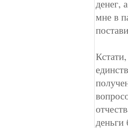
денег, 
мне в п
постави
Кстати,
единств
получен
вопрос
отчеств
деньги