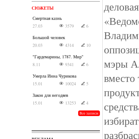
деловая
СЮЖЕТЫ
«Ведомо
Смертная казнь
27.03
3579
6
Владим
Большой человек
20.03
4314
10
оппозиц
"Гардемарины, 1787. Мир"
мэры А
8.11
9341
6
вместо 
Умерла Инна Чурикова
15.01
10024
5
продук
Закон для негодяев
средств
15.01
13253
4
избира
разбра