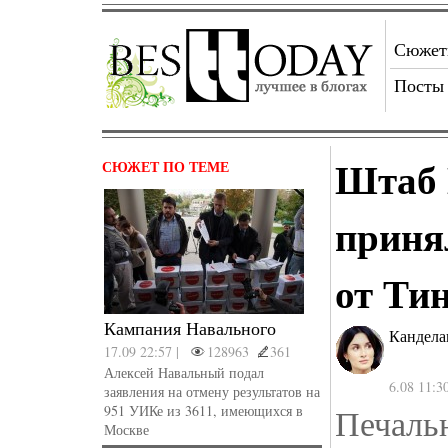
Сюже
Посты
Штаб 
СЮЖЕТ ПО ТЕМЕ
приня
от Ти
Кампания Навального
Кандела
17.09 22:57 |
128963
361
Алексей Навальный подал
6.08 11:3
заявления на отмену результатов на
Печальн
951 УИКе из 3611, имеющихся в
Москве