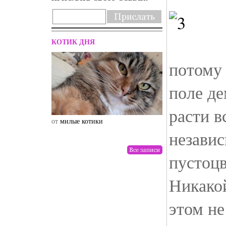
КОТИК ДНЯ
потому 
поле д
расти в
от
милые котики
от
drunktwi
независ
пустоцв
Никако
этом не