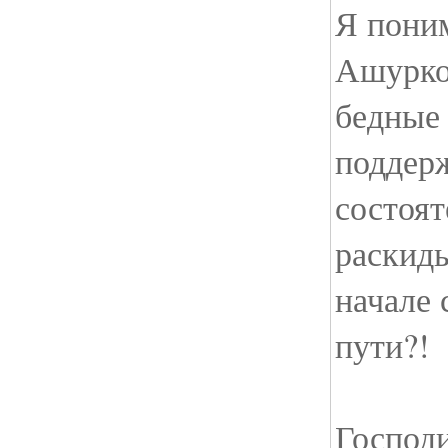
Я поним
Ашурко
бедные
поддер
состоят
раскиды
начале 
пути?!
Господ