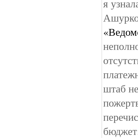
я узнал
Ашурко
«Ведом
неполно
отсутст
платежн
штаб не
пожертв
перечи
бюджет