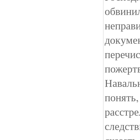
обвинил
неправ
докуме
перечи
пожерт
Навальн
понять,
расстре
следств