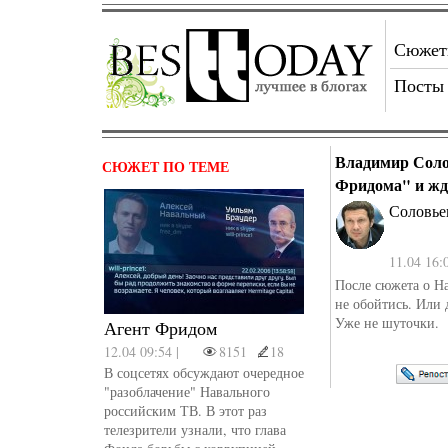
Сюже
Посты
Владимир Соло
СЮЖЕТ ПО ТЕМЕ
Фридома" и жд
Соловье
11.04 16:
После сюжета о Н
не обойтись. Или
Уже не шуточки.
Агент Фридом
12.04 09:54 |
8151
18
В соцсетях обсуждают очередное
"разоблачение" Навального
российским ТВ. В этот раз
телезрители узнали, что глава