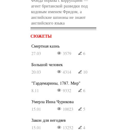
Фонда борьбы с коррупцией —
агент британской разведки под
кодовым именем Фридом, а
английские шпионы не знают
английского языка
СЮЖЕТЫ
Смертная казнь
27.03
3579
6
Большой человек
20.03
4314
10
"Гардемарины, 1787. Мир"
8.11
9332
6
Умерла Инна Чурикова
15.01
10023
5
Закон для негодяев
15.01
13252
4