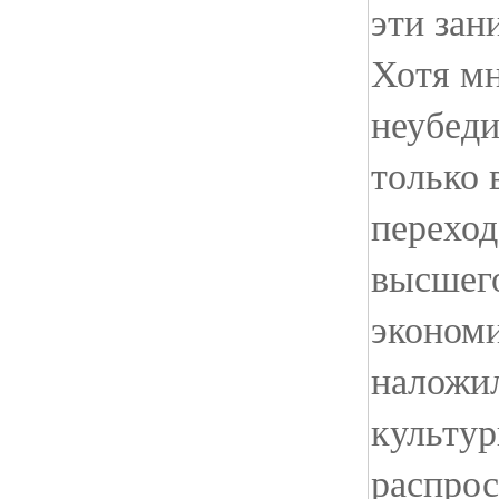
эти зан
Хотя мн
неубеди
только 
переход
высшего
экономи
наложил
культур
распрос