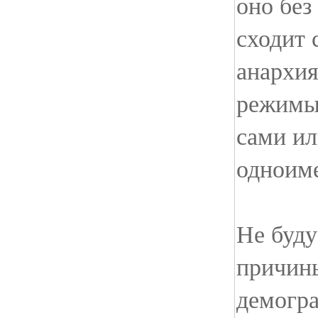
оно без
сходит 
анархия
режимы
сами ил
одноим
Не буду
причины
демогра