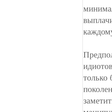
минима
выплач
каждом
Предпо
идиотов
только 
поколен
заметит
манипу