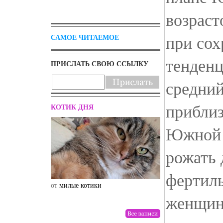
возраст
при со
САМОЕ ЧИТАЕМОЕ
тенденц
ПРИСЛАТЬ СВОЮ ССЫЛКУ
средний
приблиз
КОТИК ДНЯ
Южной 
рожать 
фертиль
от
милые котики
от
drunktwi
женщину