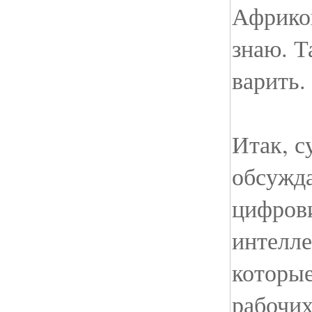
Африко
знаю. Т
варить.
Итак, с
обсужда
цифров
интелле
которые
рабочих