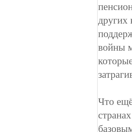
пенсион
других 
поддер
войны м
которые
затраги
Что ещё
страна
базовым