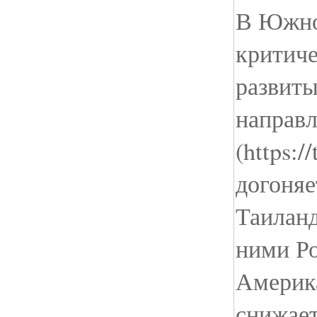
В Южно
критиче
развиты
направ
(https:/
догоняе
Таиланд
ними Ро
Америк
снижает