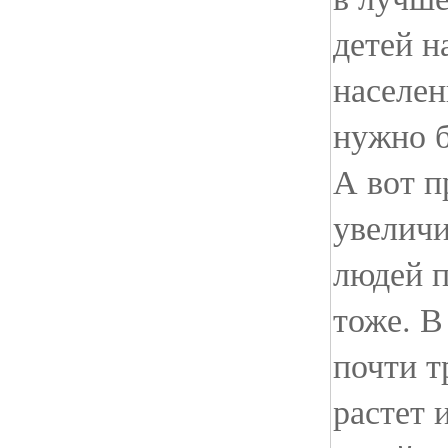
детей н
населен
нужно б
А вот 
увеличи
людей п
тоже. В
почти т
растет 