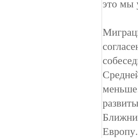
это мы 
Миграц
согласе
собесед
Средней
меньше.
развиты
Ближний
Европу.