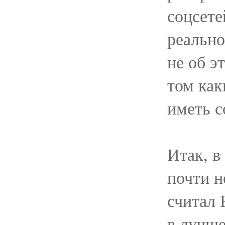
соцсете
реально
не об э
том как
иметь с
Итак, в
почти н
считал
в лучше