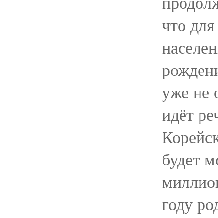
продолж
что для
населен
рождени
уже не 
идёт реч
Корейс
будет м
миллио
году ро