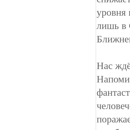
уровня 
лишь в 
Ближнем
Нас ждё
Напоми
фантас
человеч
поражае