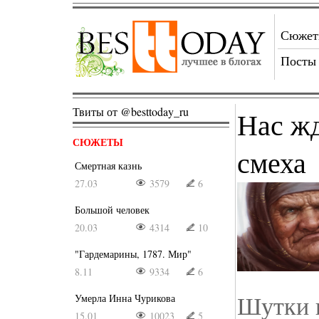
Сюже
Посты
Твиты от @besttoday_ru
Нас жд
СЮЖЕТЫ
смеха
Смертная казнь
27.03
3579
6
Большой человек
20.03
4314
10
"Гардемарины, 1787. Мир"
8.11
9334
6
Шутки 
Умерла Инна Чурикова
15.01
10023
5