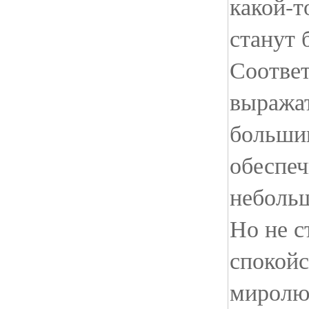
какой-т
станут 
Соответ
выражат
большин
обеспеч
небольш
Но не с
спокойс
миролю