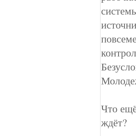
систем
источни
повсем
контрол
Безусл
Молоде
Что ещё
ждёт?