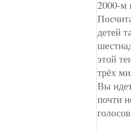
2000-м 
Посчита
детей т
шестнад
этой те
трёх ми
Вы идет
почти н
голосов