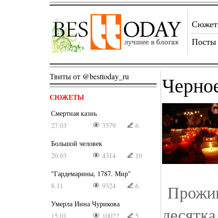
Сюже
Посты
Твиты от @besttoday_ru
Черно
СЮЖЕТЫ
Смертная казнь
27.03
3579
6
Большой человек
20.03
4314
10
"Гардемарины, 1787. Мир"
8.11
9324
6
Прожив
Умерла Инна Чурикова
десятка
15.01
10022
5