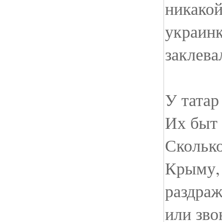
никако
украинк
заклева
У татар
Их быт 
Сколько
Крыму,
раздраж
или зво