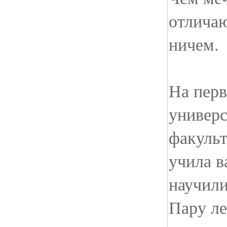
отличаю
ничем.
На перв
универ
факульт
учила в
научили
Пару ле