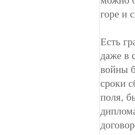
горе и 
Есть г
даже в
войны 
сроки с
поля, б
диплом
договор