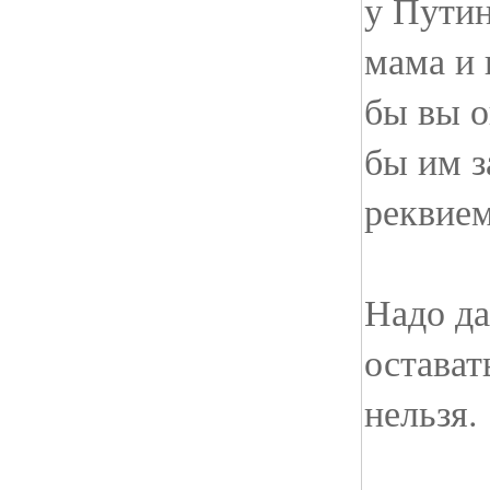
у Путин
мама и 
бы вы о
бы им з
реквие
Надо да
остават
нельзя.