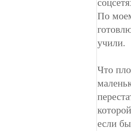
соцсетя
По моем
готовлю
учили.
Что пло
маленьк
переста
которой
если бы