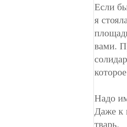
Если бы
я стоял
площади
вами. П
солидар
которое
Надо им
Даже к 
тварь.