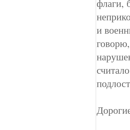
флаги, 
неприк
и военн
говорю,
нарушен
считало
подлос
Дороги