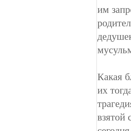
им запр
родител
дедушек
мусуль
Какая б
их тогд
трагеди
взятой 
сегодня