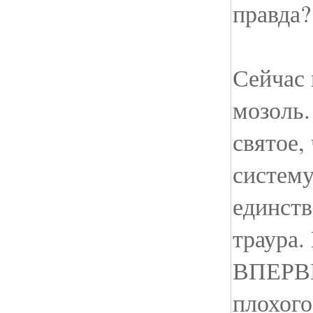
правда?
Сейчас 
мозоль.
святое,
систему
единств
траура.
ВПЕРВЫ
плохого