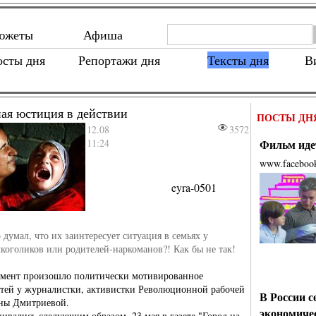
южеты
Афиша
осты дня
Репортажи дня
Тексты дня
В
ая юстиция в действии
ПОСТЫ ДН
12.08
3572
11:24
Фильм идет
www.faceboo
eyra-0501
о думал, что их заинтересует ситуация в семьях у
лкоголиков или родителей-наркоманов?! Как бы не так!
мент произошло политически мотивированное
етей у журналистки, активистки Революционной рабочей
В России с
ны Дмитриевой.
экономиче
ивались следующим образом. 23 мая в газете "Город на