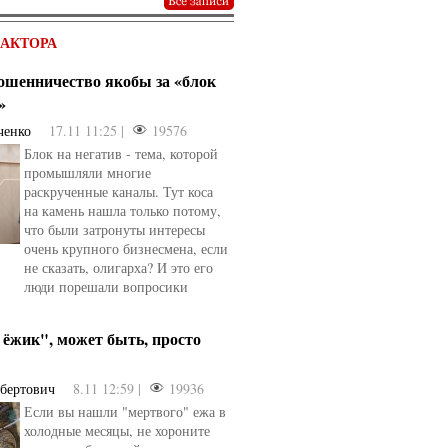
ДАКТОРА
мошенничество якобы за «блок
»
ченко
17.11 11:25 |
19576
Блок на негатив - тема, которой
промышляли многие
раскрученные каналы. Тут коса
на камень нашла только потому,
что были затронуты интересы
очень крупного бизнесмена, если
не сказать, олигарха? И это его
люди порешали вопросики
ёжик", может быть, просто
ьбертович
8.11 12:59 |
19936
Если вы нашли "мертвого" ежа в
холодные месяцы, не хороните