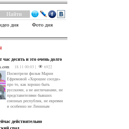
идео дня
Фото дня
Я
 час десять и это очень долго
k.com
18.11 00:03 |
6922
Посмотрели фильм Марии
Ефремовой «Хорошие соседи»
про то, как хорошо быть
русскими, а не англичанами, не
представителями бывших
союзных республик, не евреями
и особенно не Лениным
ейчас действительно
ский спад