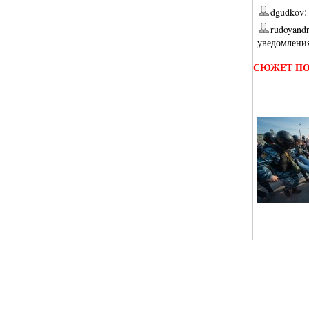
dgudkov
rudoyand
уведомлени
СЮЖЕТ ПО