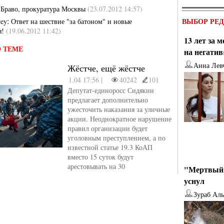
:
Браво, прокуратура Москвы
(23.07.2012 14:57)
:
ВЫБОР РЕ
rey
Ответ на шествие "за батоном" и новые
я!
(19.06.2012 11:42)
13 лет за 
 ТЕМЕ
на негатив
Анна Лев
Жёстче, ещё жёстче
1.04 17:56 |
40242
101
Депутат-единоросс Сидякин
предлагает дополнительно
ужесточить наказания за уличные
акции. Неоднократное нарушение
правил организации будет
уголовным преступлением, а по
известной статье 19.3 КоАП
вместо 15 суток будут
арестовывать на 30
"Мертвый 
уснул
Зураб Ал