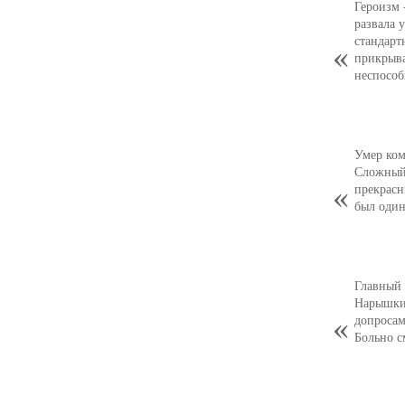
Героизм 
развала 
стандарт
прикрыв
неспособ
Умер ком
Сложный,
прекрасн
был оди
Главный 
Нарышкин
допросам
Больно с