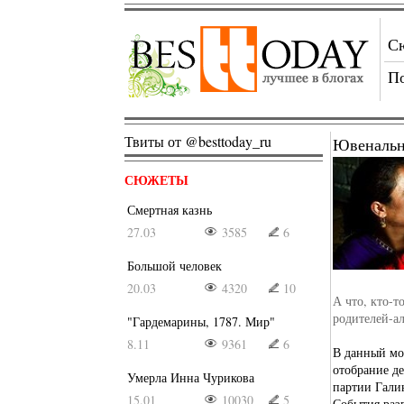
С
П
Твиты от @besttoday_ru
Ювенальн
СЮЖЕТЫ
Смертная казнь
27.03
3585
6
Большой человек
20.03
4320
10
А что, кто-т
родителей-а
"Гардемарины, 1787. Мир"
8.11
9361
6
В данный мо
отобрание д
Умерла Инна Чурикова
партии Гали
15.01
10030
5
События разв