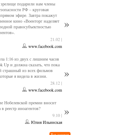
 зрелище подарили нам члены
езопасности РФ – круговая
 прямом эфире. Завтра покажут
венное кино «Военторг наделяет
родной правосубъектностью
иентов».
21.02 |
www.facebook.com
ла 1:16 из двух с лишним часов
ok Up и должна сказать, что пока
й страшный из всех фильмов
которые я видела в жизни.
28.12 |
www.facebook.com
е Нобелевской премии вносит
 в реестр иноагентов?
9.10 |
Юлия Ильинская