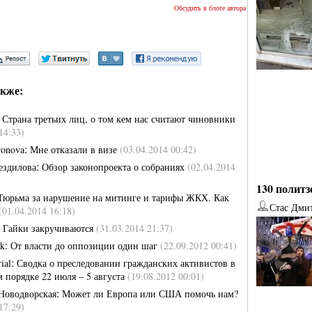
Обсудить в блоге автора
кже:
:
Страна третьих лиц, о том кем нас считают чиновники
14:33)
:
ronova
Мне отказали в визе
(03.04.2014 00:42)
:
ездилова
Обзор законопроекта о собраниях
(02.04.2014
130 политз
Тюрьма за нарушение на митинге и тарифы ЖКХ. Как
Стас Дми
(01.04.2014 16:18)
:
Гайки закручиваются
(31.03.2014 21:37)
:
ek
От власти до оппозиции один шаг
(22.09.2012 00:41)
от
Наталья Верхова
от
Ирина Ин
:
ial
Сводка о преследовании гражданских активистов в
 порядке 22 июля – 5 августа
(19.08.2012 00:01)
:
Новодворская
Может ли Европа или США помочь нам?
17:29)