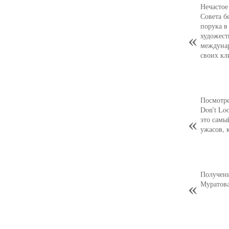
Нечастое
Совета б
порука в
художест
междуна
своих кл
Посмотре
Don’t Lo
это самы
ужасов, 
Получени
Муратова