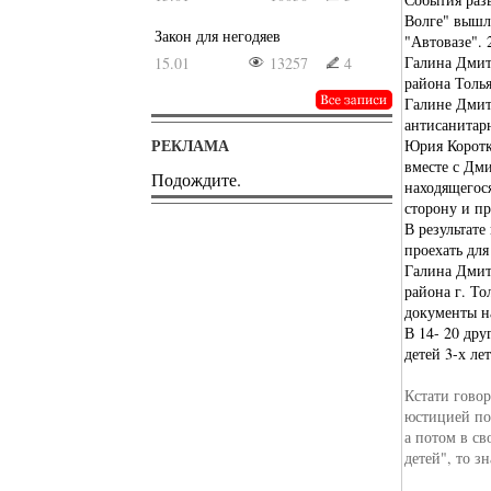
Волге" вышл
Закон для негодяев
"Автовазе". 
Галина Дмит
15.01
13257
4
района Толь
Галине Дмитр
антисанитар
РЕКЛАМА
Юрия Коротк
вместе с Дм
Подождите.
находящегос
сторону и пр
В результате
проехать дл
Галина Дмит
района г. То
документы на
В 14- 20 др
детей 3-х ле
Кстати говор
юстицией по
а потом в св
детей", то з