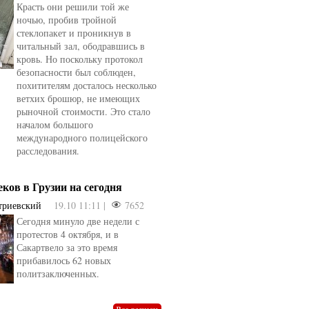
Красть они решили той же
ночью, пробив тройной
стеклопакет и проникнув в
читальный зал, ободравшись в
кровь. Но поскольку протокол
безопасности был соблюден,
похитителям досталось несколько
ветхих брошюр, не имеющих
рыночной стоимости. Это стало
началом большого
международного полицейского
расследования.
еков в Грузии на сегодня
триевский
19.10 11:11 |
7652
Сегодня минуло две недели с
протестов 4 октября, и в
Сакартвело за это время
овели
от
kotyaravesel
от
Анна Бойко
прибавилось 62 новых
политзаключенных.