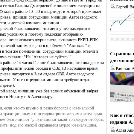
а статья Галины Дмитриевой с описанием ситуации на
Сергей В
25 мая в районе 13- 30 в квартиру, в которой проживает
риева, пришли сотрудники милиции Автозаводского
ятти и детской комнаты милиции.
иевой было заявлено, что дети у нее находятся в
ных условиях и поэтому подлежат отобранию.
ова, независимого журналиста, активиста РКРП-РПК
итриевой занимающегося проблемой "Автоваза" и
я в том же помещении, сотрудники милиции отвели в
Страница 
ямо сказали: "На "Автоваз не суйтесь!"
для японц
 в районе 14 часов Галине было заявлено, что она должна
я профилактической беседы в ОВД (В настоящее время
Рамазан 
риева находится в 3-ем отделе ОВД Автозаводского
льятти. У нее сотрудники милиции требуют отдать
 детей).
угой наряд милиции уже без всяких объяснений забрал
тнего Никиту и 6 Александру.
я, если кто-то шумно и резко боролся с ювенальной
д традиционными и псевдопатриотическими лозунгами,
Как я спа
оем блоге пишет "у активистки такой-то следует отобрать
издания А
найте: под его маской скрывается мурло ювенальщика.
Аглая Аш