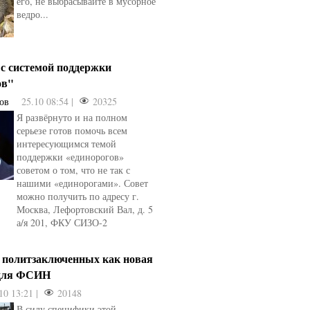
его, не выбрасывайте в мусорное
ведро...
 с системой поддержки
ов"
ов
25.10 08:54 |
20325
Я развёрнуто и на полном
серьезе готов помочь всем
интересующимся темой
поддержки «единорогов»
советом о том, что не так с
нашими «единорогами». Совет
можно получить по адресу г.
Москва, Лефортовский Вал, д. 5
а/я 201, ФКУ СИЗО-2
а политзаключенных как новая
 для ФСИН
10 13:21 |
20148
В силу специфики этой