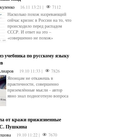
акуленко
16.11 13:21 |
7112
Насколько похож назревающий
сейчас кризис в России на то, что
происходило перед распадом
СССР. И ответ на это –
«совершенно не похож»
из учебника по русскому языку
ев
Алиаров
19.10 11:33 |
7826
Японцам не откажешь в
практичности, совершенно
приземлённые мысли - автор
явно знал подноготную вопроса
сла от кражи прижизненные
.С. Пушкина
ешова
19.10 11:22 |
7670