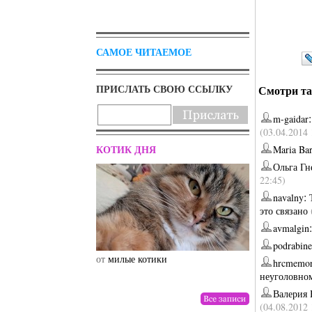
САМОЕ ЧИТАЕМОЕ
ПРИСЛАТЬ СВОЮ ССЫЛКУ
Смотри та
m-gaidar
(03.04.2014 
КОТИК ДНЯ
Maria Ba
Ольга Гн
22:45)
:
navalny
это связано
avmalgin
podrabin
от
милые котики
от
drunktwi
hrcmemor
неуголовном
Валерия 
(04.08.2012 