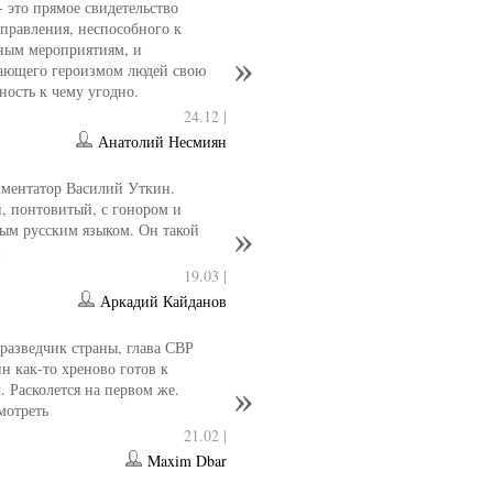
- это прямое свидетельство
управления, неспособного к
ным мероприятиям, и
ающего героизмом людей свою
ность к чему угодно.
24.12 |
Анатолий Несмиян
ментатор Василий Уткин.
 понтовитый, с гонором и
ым русским языком. Он такой
н
19.03 |
Аркадий Кайданов
разведчик страны, глава СВР
 как-то хреново готов к
. Расколется на первом же.
мотреть
21.02 |
Maxim Dbar