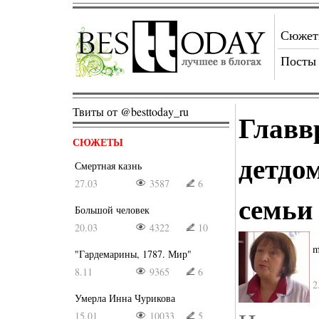
Сюже
Посты
Твиты от @besttoday_ru
Главв
СЮЖЕТЫ
детдо
Смертная казнь
27.03
3587
6
семьи
Большой человек
20.03
4322
10
m
"Гардемарины, 1787. Мир"
8.11
9365
6
2
Умерла Инна Чурикова
15.01
10033
5