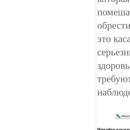
помеша
обрест
это кас
серьез
здоров
требую
наблюде
Читайте также