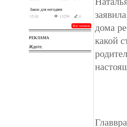
Наталь
Закон для негодяев
заявила
15.01
13259
4
дома ре
какой 
РЕКЛАМА
Ждите.
родител
настоящ
Главвра