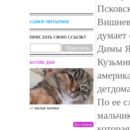
Псковск
Вишневс
САМОЕ ЧИТАЕМОЕ
думает 
ПРИСЛАТЬ СВОЮ ССЫЛКУ
Димы Я
Кузьми
КОТИК ДНЯ
америка
детдома
По ее с
от
милые котики
от
drunktwi
мальчик
которая