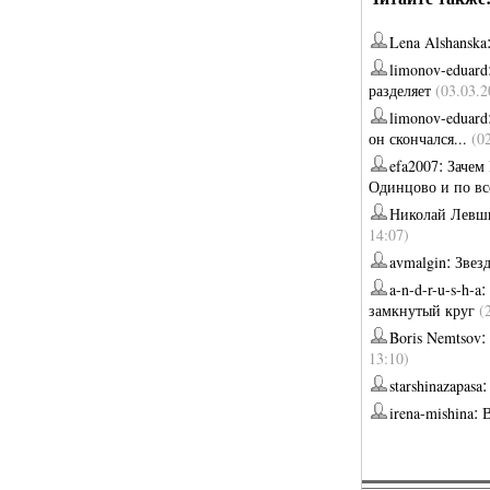
Lena Alshanska
limonov-eduard
разделяет
(03.03.2
limonov-eduard
он скончался...
(0
:
efa2007
Зачем
Одинцово и по вс
Николай Левш
14:07)
:
avmalgin
Звез
:
a-n-d-r-u-s-h-a
замкнутый круг
(
:
Boris Nemtsov
13:10)
starshinazapasa
:
irena-mishina
В