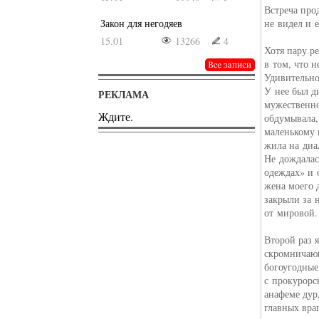
Встреча про
Закон для негодяев
не видел и 
15.01
13266
4
Хотя пару р
в том, что н
Удивительно
У нее был д
РЕКЛАМА
мужественно
Ждите.
обдумывала,
маленькому 
жила на диал
Не дождалас
одеждах» и 
жена моего 
закрыли за 
от мировой.
Второй раз я
скромничающ
богоугодные
с прокурорс
анафеме дур
главных вра