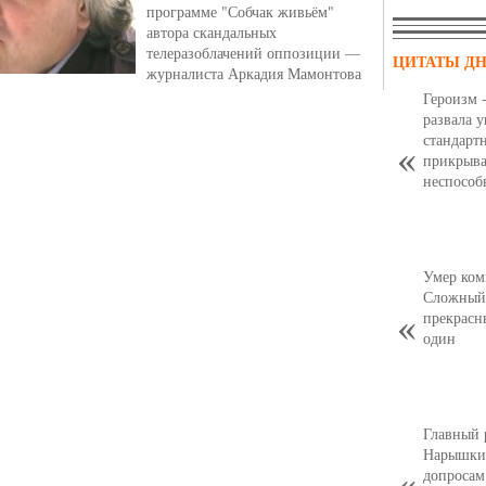
программе "Собчак живьём"
автора скандальных
телеразоблачений оппозиции —
ЦИТАТЫ Д
журналиста Аркадия Мамонтова
Героизм 
развала 
стандарт
прикрыва
неспособ
Умер ком
Сложный,
прекрасн
один
Главный 
Нарышкин
допросам