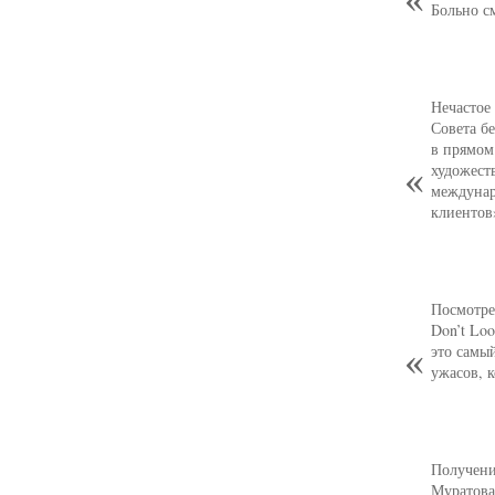
Больно с
Нечастое
Совета б
в прямом
художест
междунар
клиентов
Посмотре
Don’t Loo
это самы
ужасов, 
Получени
Муратова