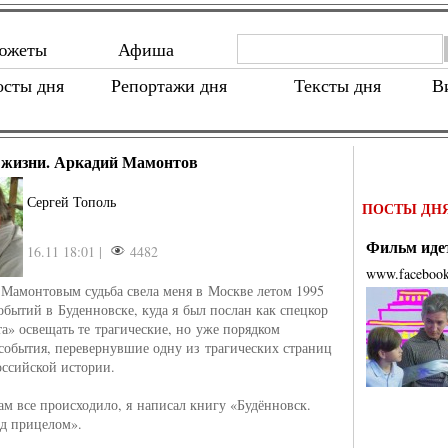
южеты
Афиша
осты дня
Репортажи дня
Тексты дня
В
 жизни. Аркадий Мамонтов
Сергей Тополь
ПОСТЫ ДН
Фильм идет
16.11 18:01 |
4482
www.faceboo
Мамонтовым судьба свела меня в Москве летом 1995
событий в Буденновске, куда я был послан как спецкор
а» освещать те трагические, но уже порядком
события, перевернувшие одну из трагических страниц
ссийской истории.
там все происходило, я написал книгу «Будённовск.
д прицелом».