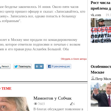
Рост числа
ое безделье закончилось 16 июня. Около пяти часов
проблема 
ресс-центр пришел офицер и сказал: «Записывайтесь, кто
vk.com
19.
саеву». Записались все, однако попасть в больницу
ь избранным".
молет в Москву мне продали по командировочному
ию, которое отметили подписями и печатью с волком
ев и его правая рука Асланбек Большой. Оба
Обсудить в блоге автора
Особенност
Москве
Петр Мил
 ТЕМЕ
Мамонтов у Собчак
7603
6
В блогах обсуждают появление в