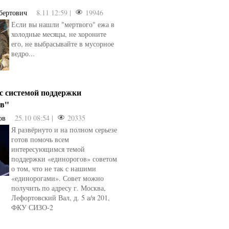
бертович
8.11 12:59 |
19946
Если вы нашли "мертвого" ежа в
холодные месяцы, не хороните
его, не выбрасывайте в мусорное
ведро...
 с системой поддержки
ов"
ов
25.10 08:54 |
20335
Я развёрнуто и на полном серьезе
готов помочь всем
интересующимся темой
поддержки «единорогов» советом
о том, что не так с нашими
«единорогами». Совет можно
получить по адресу г. Москва,
Лефортовский Вал, д. 5 а/я 201,
ФКУ СИЗО-2