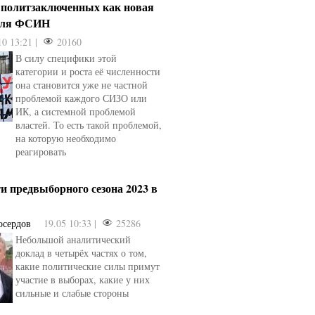
 политзаключенных как новая
для ФСИН
10 13:21 |
20160
В силу специфики этой
категории и роста её численности
она становится уже не частной
проблемой каждого СИЗО или
ИК, а системной проблемой
властей. То есть такой проблемой,
на которую необходимо
реагировать
и предвыборного сезона 2023 в
осердов
19.05 10:33 |
25286
Небольшой аналитический
доклад в четырёх частях о том,
какие политические силы примут
участие в выборах, какие у них
сильные и слабые стороны