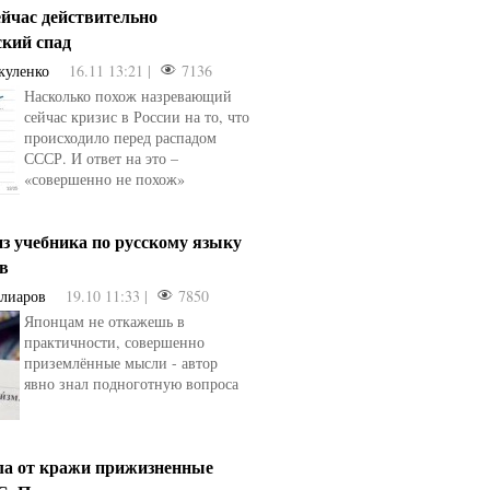
ейчас действительно
ский спад
куленко
16.11 13:21 |
7136
Насколько похож назревающий
сейчас кризис в России на то, что
происходило перед распадом
СССР. И ответ на это –
«совершенно не похож»
з учебника по русскому языку
ев
Алиаров
19.10 11:33 |
7850
Японцам не откажешь в
практичности, совершенно
приземлённые мысли - автор
явно знал подноготную вопроса
ла от кражи прижизненные