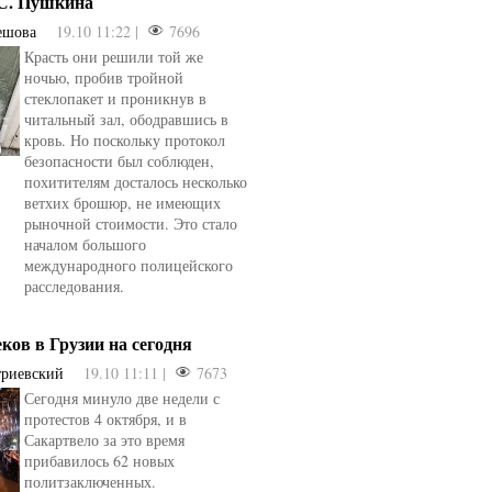
.С. Пушкина
ешова
19.10 11:22 |
7696
Красть они решили той же
ночью, пробив тройной
стеклопакет и проникнув в
читальный зал, ободравшись в
кровь. Но поскольку протокол
безопасности был соблюден,
похитителям досталось несколько
ветхих брошюр, не имеющих
рыночной стоимости. Это стало
началом большого
международного полицейского
расследования.
еков в Грузии на сегодня
триевский
19.10 11:11 |
7673
Сегодня минуло две недели с
овели
от
kotyaravesel
от
Анна Бойко
протестов 4 октября, и в
Сакартвело за это время
прибавилось 62 новых
политзаключенных.