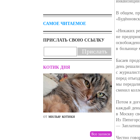
инквизиции
В общем, пр
«Будённовск
САМОЕ ЧИТАЕМОЕ
«Никаких ре
не предприн
ПРИСЛАТЬ СВОЮ ССЫЛКУ
освобождени
в больнице 
Басаев прод
день решали
КОТИК ДНЯ
с журналист
перед отъез
мы передали
сменил колл
Потом я дог
каждый день
в Москву св
от
милые котики
от
drunktwi
Из Пятигорс
— Заплатиш
Честно гово