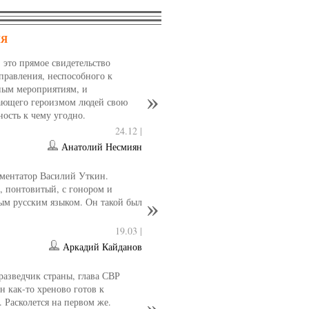
НЯ
- это прямое свидетельство
управления, неспособного к
ным мероприятиям, и
ющего героизмом людей свою
ность к чему угодно.
24.12 |
Анатолий Несмиян
ментатор Василий Уткин.
 понтовитый, с гонором и
ым русским языком. Он такой был
19.03 |
Аркадий Кайданов
разведчик страны, глава СВР
 как-то хреново готов к
. Расколется на первом же.