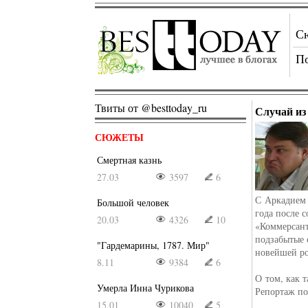
С
П
Твиты от @besttoday_ru
Случай из
СЮЖЕТЫ
Смертная казнь
27.03
3597
6
С Аркадием 
Большой человек
года после 
20.03
4326
10
«Коммерсант
подзабытые 
"Гардемарины, 1787. Мир"
новейшей ро
8.11
9384
6
О том, как 
Умерла Инна Чурикова
Репортаж по
15.01
10040
5