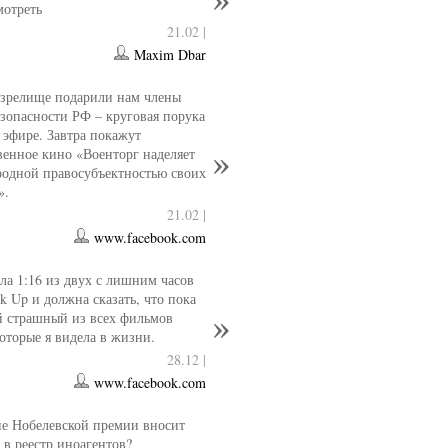
мотреть
21.02 |
Maxim Dbar
 зрелище подарили нам члены
езопасности РФ – круговая порука
 эфире. Завтра покажут
венное кино «Военторг наделяет
одной правосубъектностью своих
».
21.02 |
www.facebook.com
ла 1:16 из двух с лишним часов
k Up и должна сказать, что пока
й страшный из всех фильмов
которые я видела в жизни.
28.12 |
www.facebook.com
е Нобелевской премии вносит
 в реестр иноагентов?