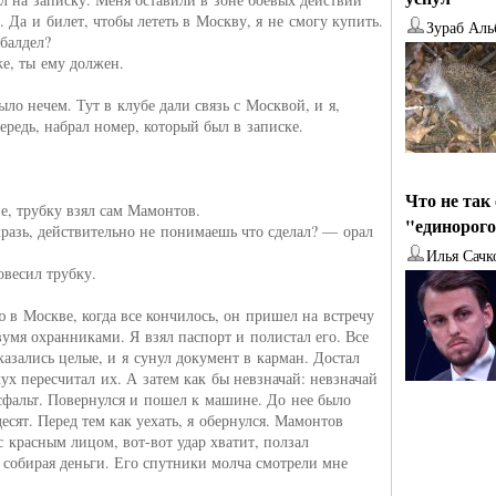
. Да и билет, чтобы лететь в Москву, я не смогу купить.
Зураб Аль
балдел?
е, ты ему должен.
ыло нечем. Тут в клубе дали связь с Москвой, и я,
ередь, набрал номер, который был в записке.
Что не так
е, трубку взял сам Мамонтов.
"единорог
разь, действительно не понимаешь что сделал? — орал
Илья Сачк
весил трубку.
ю в Москве, когда все кончилось, он пришел на встречу
вумя охранниками. Я взял паспорт и полистал его. Все
казались целые, и я сунул документ в карман. Достал
лух пересчитал их. А затем как бы невзначай: невзначай
сфальт. Повернулся и пошел к машине. До нее было
есят. Перед тем как уехать, я обернулся. Мамонтов
с красным лицом, вот-вот удар хватит, ползал
, собирая деньги. Его спутники молча смотрели мне