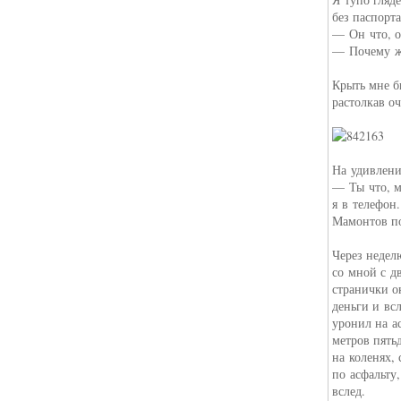
без паспорта
— Он что, о
— Почему ж
Крыть мне б
растолкав оч
На удивлени
— Ты что, м
я в телефон.
Мамонтов по
Через недел
со мной с д
странички о
деньги и вс
уронил на а
метров пятьд
на коленях, 
по асфальту
вслед.