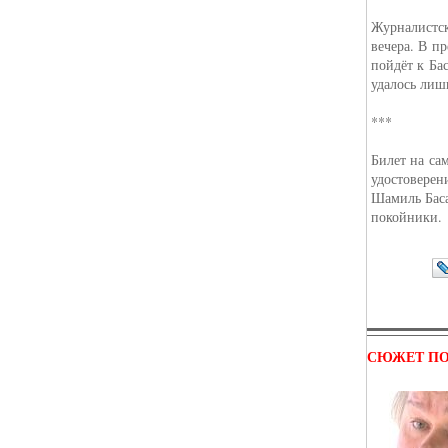
Журналистск
вечера. В п
пойдёт к Ба
удалось лиш
***
Билет на са
удостоверен
Шамиль Баса
покойники.
СЮЖЕТ ПО