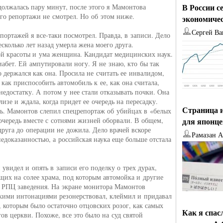
В России с
должалась пару минут, после этого я Мамонтова
его репортажи не смотрел. Но об этом ниже.
экономиче
Сергей Ва
епортажей я все-таки посмотрел. Правда, в записи. Дело
есколько лет назад умерла жена моего друга.
й красоты и ума женщина. Кандидат медицинских наук.
иабет. Ей ампутировали ногу. Я не знаю, кто бы так
 держался как она. Просила не считать ее инвалидом,
 как приспособить автомобиль к ее, как она считала,
недостатку. А потом у нее стали отказывать почки. Она
изе и ждала, когда придет ее очередь на пересадку.
Страница и
ь. Мамонтов слепил спецрепортаж об убийцах в «белых
очередь вместе с сотнями жизней оборвали. В общем,
для японц
друга до операции не дожила. Дело врачей вскоре
Рамазан 
недоказанностью, а российская наука еще больше отстала
 увидел и опять в записи его поделку о трех дурах,
их на солее храма, под которым автомойка и другие
 РПЦ заведения. На экране монитора Мамонтов
кими интонациями резонерствовал, клеймил и придавал
, которым было остаточно отцовских розог, как самых
Как я спас
гов церкви. Похоже, все это было на суд святой