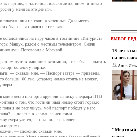
ских партиях, я часто пользовался автостопом, и никто
росил у меня за это деньги.
то платили они не свои, а казенные. Да и место
 них было — я никого не стеснял.
е остановились на пару часов в гостинице «Интурист»
ВЫБОР РЕД
горы Машук, рядом с местным телецентром. Сняли
ринял душ. Поговорил с Москвой.
13 лет за 
на негатив
братном пути в машине я вспомнил, что забыл заплатить
Анна Лев
аспорт остался у портье.
ьги, — сказали мне. — Паспорт завтра — привезем.
то больше 100 тыс. (старых) номер стоить не может,
купюры.
ня мне вместо паспорта вручили записку спецкора НТВ
онтова о том, что гостиничный номер стоит гораздо
 пока я не расплачусь, мой паспорт побудет у него.
аша? — полез я в карман за деньгами.
ву вчера улетел, — пояснил его коллега.
аспортом?
"Мертвый 
должен, — спокойно сказали мне.
уснул
ел на записку. Меня оставили в зоне боевых действий