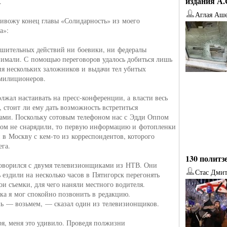
издания А
.
Аглая Аш
ивожу конец главы «Солидарность» из моего
а»:
шительных действий ни боевики, ни федералы
имали. С помощью переговоров удалось добиться лишь
я нескольких заложников и выдачи тел убитых
милиционеров.
олжал настаивать на пресс-конференции, а власти весь
, стоит ли ему дать возможность встретиться
ами. Поскольку сотовым телефоном нас с Эдди Оппом
дом не снарядили, то первую информацию и фотопленки
 в Москву с кем-то из корреспондентов, которого
ега.
130 политз
оворился с двумя телевизионщиками из НТВ. Они
Стас Дми
 ездили на несколько часов в Пятигорск перегонять
ои съемки, для чего наняли местного водителя.
от
Наталья Верхова
от
Ирина Ин
ка я мог спокойно позвонить в редакцию.
ь — возьмем, — сказал один из телевизионщиков.
ря, меня это удивило. Проведя полжизни