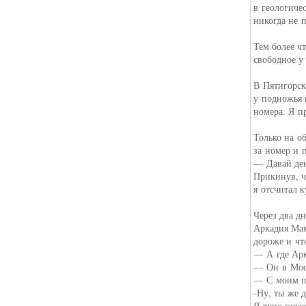
в геологиче
никогда не п
Тем более ч
свободное у
В Пятигорск
у подножья 
номера. Я п
Только на о
за номер и п
— Давай ден
Прикинув, ч
я отсчитал 
Через два д
Аркадия Мам
дороже и что
— А где Арк
— Он в Моск
— С моим п
-Ну, ты же 
Я тупо гляд