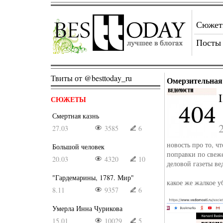
Сюже
Посты
Твиты от @besttoday_ru
Омерзительная
I
СЮЖЕТЫ
Смертная казнь
27.03
3585
6
новость про то, 
Большой человек
поправки по свеж
20.03
4320
10
деловой газеты ве
"Гардемарины, 1787. Мир"
какое же жалкое у
8.11
9357
6
Умерла Инна Чурикова
15.01
10029
5