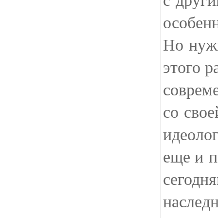
особен
Но нуж
этого р
соврем
со сво
идеолог
еще и п
сегодня
наслед