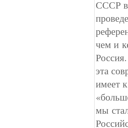
СССР в
проведе
референ
чем и к
Россия.
эта сов
имеет к
«больш
мы стал
Россий