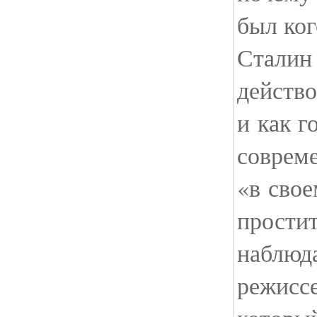
был ког
Сталин
действо
и как г
соврем
«в свое
простит
наблюд
режиссе