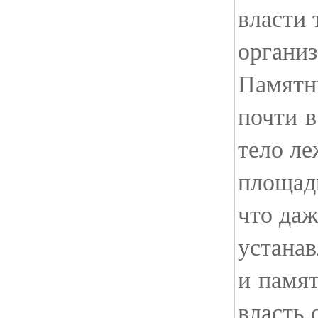
власти 
органи
Памятн
почти в
тело ле
площади
что даж
устана
и памя
власть 