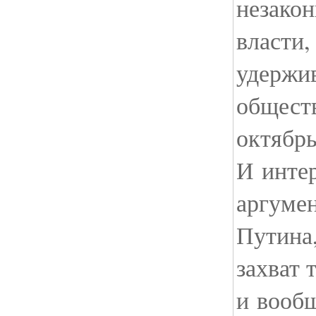
незако
власти,
удержив
общест
октябр
И интер
аргуме
Путина
захват
и вообщ