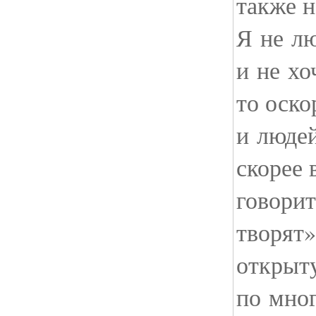
также н
Я не л
и не хо
то оско
и людей
скорее 
говорит
творят»
открыт
по мно