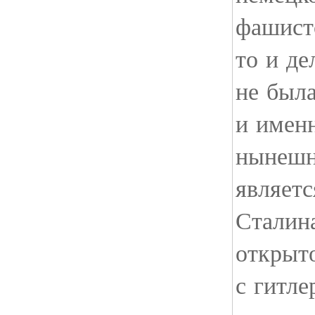
фашистс
то и де
не была
и именн
нынешн
являетс
Сталина
открыто
с гитле