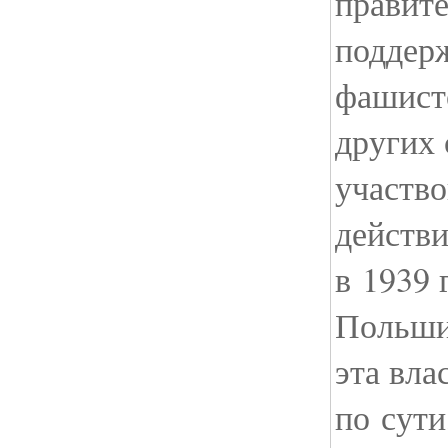
правите
поддер
фашист
других 
участво
действи
в 1939 
Польши,
эта вла
по сути