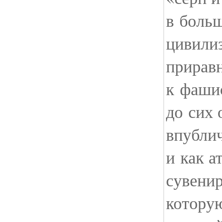
в боль
цивили
прирав
к фашис
до сих 
впубли
и как а
сувенир
котору