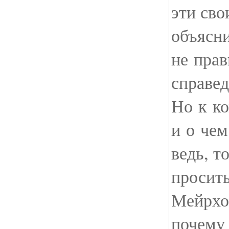
эти сво
объясни
не прав
справед
Но к к
и о че
ведь, т
просить
Мейрхол
почему