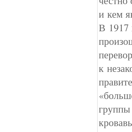
честно 
и кем я
В 1917 
произо
перевор
к незак
правите
«больше
группы
кровав