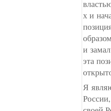
властью
х и нач
позиция
образо
и замал
эта поз
открыто
Я явля
России,
своей Р