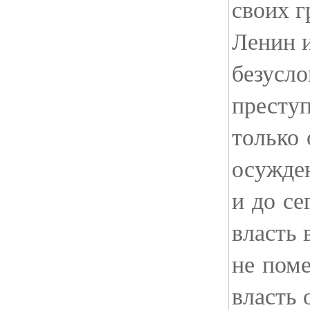
своих 
Ленин 
безусло
престу
только
осужден
и до се
власть 
не пом
власть 