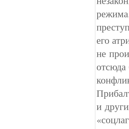
незакон
режима,
престу
его атр
не про
отсюда 
конфли
Прибал
и други
«соцлаг