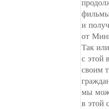
продол
фильмы,
и получ
от Мин
Так или
с этой 
своим т
гражда
мы мож
в этой 