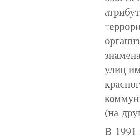
атрибу
террор
органи
знамена
улиц им
красног
коммун
(на дру
В 1991 