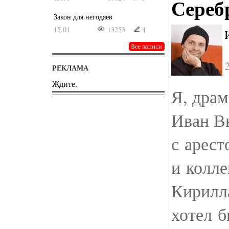
Сереб
Закон для негодяев
15.01
13253
4
РЕКЛАМА
Ждите.
Я, драм
Иван В
с арест
и колле
Кирилл
хотел б