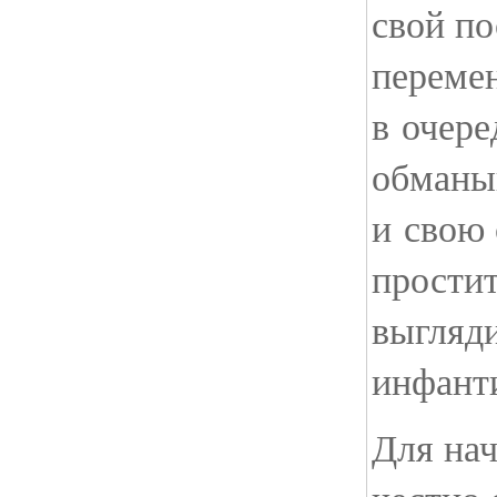
свой по
переме
в очере
обманы
и свою 
простит
выгляди
инфант
Для на