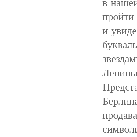
в нашей
пройти
и увиде
буквал
звездам
Ленины
Предста
Берлина
продав
символ