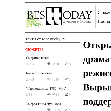
Сюже
Посты
Твиты от @besttoday_ru
Откры
СЮЖЕТЫ
драма
Смертная казнь
27.03
3580
6
режис
Большой человек
20.03
4314
10
Вырып
"Гардемарины, 1787. Мир"
8.11
9344
6
подде
Умерла Инна Чурикова
15.01
10024
5