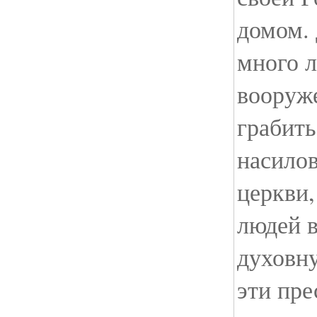
домом.
много л
вооруж
грабить
насилов
церкви,
людей 
духовну
эти пре