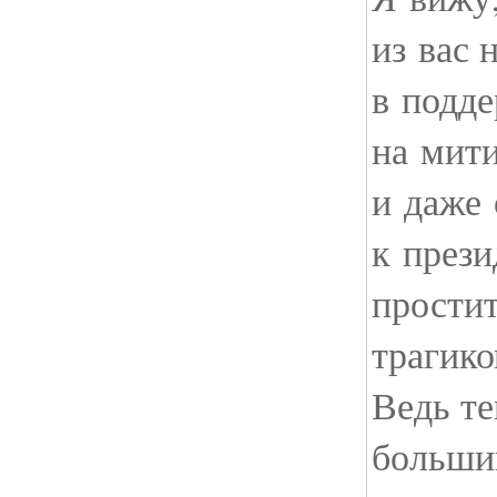
из вас 
в подд
на мити
и даже 
к прези
простит
трагик
Ведь те
большин