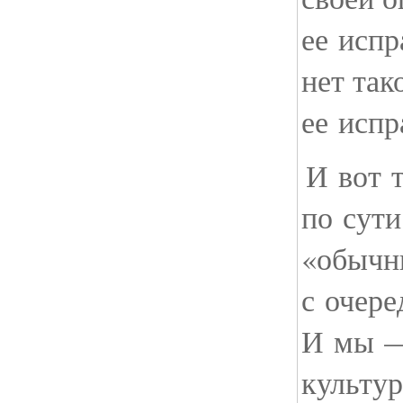
ее испр
нет так
ее испр
И вот т
по сути
«обычн
с очере
И мы —
культу