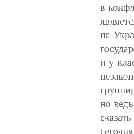
в конфл
являетс
на Укр
госуда
и у вла
незакон
группир
но вед
сказать
сегодня