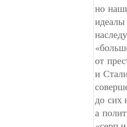
но наш
идеалы
наслед
«больш
от пре
и Стали
соверш
до сих 
а поли
«серп и