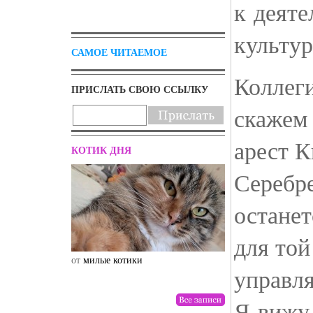
к деяте
культур
САМОЕ ЧИТАЕМОЕ
Коллеги
ПРИСЛАТЬ СВОЮ ССЫЛКУ
скажем 
арест 
КОТИК ДНЯ
Серебр
останет
для той
от
милые котики
от
drunktwi
управля
Я вижу