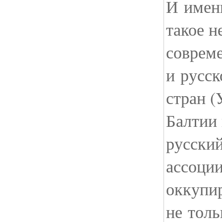
И имен
такое н
соврем
и русск
стран (
Балтии 
русски
ассоции
оккупи
не толь