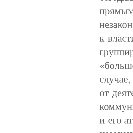
прямым
незако
к власт
группи
«больш
случае,
от деят
коммун
и его а