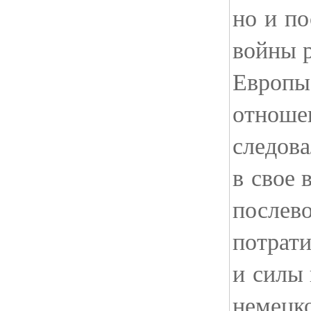
но и п
войны р
Европы.
отноше
следова
в свое 
послево
потрати
и силы 
немецко