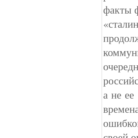
факты 
«сталин
продолж
коммун
очередн
российс
а не ее
времен
ошибко
своей 