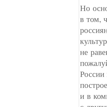
Но осн
в том, 
россиян
культу
не раве
пожалуй
России 
построе
и в ко
с други