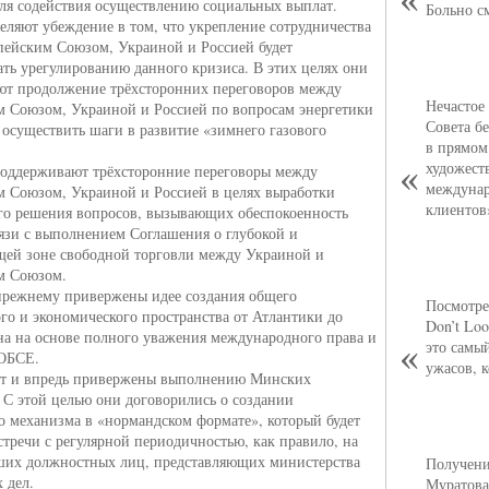
ля содействия осуществлению социальных выплат.
Больно с
еляют убеждение в том, что укрепление сотрудничества
ейским Союзом, Украиной и Россией будет
ать урегулированию данного кризиса. В этих целях они
т продолжение трёхсторонних переговоров между
Нечастое
 Союзом, Украиной и Россией по вопросам энергетики
Совета б
ы осуществить шаги в развитие «зимнего газового
в прямом
художест
оддерживают трёхсторонние переговоры между
междунар
 Союзом, Украиной и Россией в целях выработки
клиентов
го решения вопросов, вызывающих обеспокоенность
вязи с выполнением Соглашения о глубокой и
ей зоне свободной торговли между Украиной и
м Союзом.
прежнему привержены идее создания общего
Посмотре
го и экономического пространства от Атлантики до
Don’t Loo
на на основе полного уважения международного права и
это самы
ОБСЕ.
ужасов, 
ут и впредь привержены выполнению Минских
 С этой целью они договорились о создании
о механизма в «нормандском формате», который будет
стречи с регулярной периодичностью, как правило, на
ших должностных лиц, представляющих министерства
Получени
 дел.
Муратова