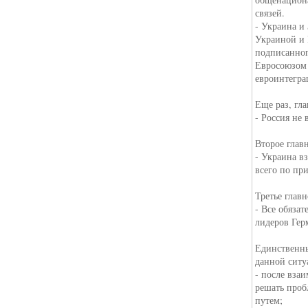
связей.
- Украина и
Украиной и 
подписанног
Евросоюзом 
евроинтегра
Еще раз, гла
- Россия не 
Второе глав
- Украина вз
всего по пр
Третье главн
- Все обяза
лидеров Гер
Единственны
данной ситу
- после вза
решать проб
путем;