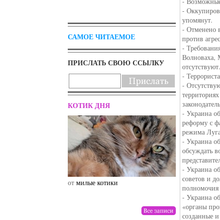
- Возможные
- Оккупиров
упомянут.
- Отменено 
САМОЕ ЧИТАЕМОЕ
против агрес
- Требовани
Волноваха, 
ПРИСЛАТЬ СВОЮ ССЫЛКУ
отсутствуют
- Террорист
- Отсутству
территориях
законодател
КОТИК ДНЯ
- Украина о
реформу с ф
режима Луг
- Украина о
обсуждать в
представите
- Украина о
советов и д
от
милые котики
от
drunktwi
полномочия 
- Украина о
«органы про
созданные и