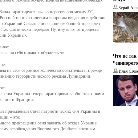
Зураб Аль
 Запад гарантируют начало переговоров между ЕС,
Россией по практическим вопросам введения в действие
о Украиной Соглашения о зоне свободной торговле с
(т.е. фактически передают Путину ключ от процесса
ции Украины).
вное:
взяла на себя никаких обязательств.
Что не так
"единорог
ное:
яла на себя огромное количество обязательств, прежде
Илья Сачк
изнанию террористического режима Лугандонии.
ое:
тельства Украины теперь гарантированы обязательствами
мании и Франции.
й приемлемый ответ патриотических сил Украины в
ации – это:
имного прекращения огня заявить об отказе Украины
лему освобождения Восточного Донбасса военным