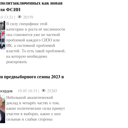
 политзаключенных как новая
для ФСИН
10 13:21 |
20159
В силу специфики этой
категории и роста её численности
она становится уже не частной
проблемой каждого СИЗО или
ИК, а системной проблемой
властей. То есть такой проблемой,
на которую необходимо
реагировать
и предвыборного сезона 2023 в
осердов
19.05 10:33 |
25285
Небольшой аналитический
доклад в четырёх частях о том,
какие политические силы примут
участие в выборах, какие у них
сильные и слабые стороны