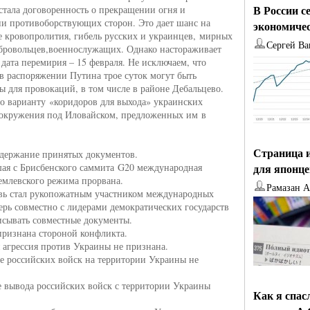
В России с
стала договоренность о прекращении огня и
и противоборствующих сторон. Это дает шанс на
экономиче
 кровопролития, гибель русских и украинцев, мирных
Сергей Ва
бровольцев,военнослужащих. Однако настораживает
 дата перемирия – 15 февраля. Не исключаем, что
в распоряжении Путина трое суток могут быть
ы для провокаций, в том числе в районе Дебальцево.
о варианту «коридоров для выхода» украинских
окружения под Иловайском, предложенных им в
Страница и
держание принятых документов.
шая с Брисбенского саммита G20 международная
для японц
емлевского режима прорвана.
Рамазан 
вь стал рукопожатным участником международных
перь совместно с лидерами демократических государств
исывать совместные документы.
 признана стороной конфликта.
я агрессия против Украины не признана.
е российских войск на территории Украины не
е вывода российских войск с территории Украины
Как я спас