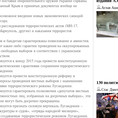
издания А
 поставки оборонительного оружия Украине сорваны.
анный Крым в принятых документах вообще не
Аглая Аш
возможное введение новых экономических санкций
сора.
я расследования террористических актов (МН-17,
Мариуполь, другие) и наказания террористов
.
ам и бандитам гарантированы помилование и амнистия.
ют какие-либо гарантии проведения на оккупированных
 свободных выборов в соответствии с украинским
ьством.
бязуется к концу 2015 года провести конституционную
актическими гарантиями сохранения террористического
андонии.
бязуется провести конституционную реформу и
опросы проведения местных выборов с нынешними
130 политз
лями террористического режима Лугандонии.
Стас Дми
бязуется гарантировать полномочия «депутатов местных
олжностных лиц, избранных на досрочных выборах», эти
от
Наталья Верхова
от
Ирина Ин
не могут быть досрочно прекращены.
бязуется признать силовую вертикаль Лугандонии –
куратуры и судов», «отряды народной милиции»,
 создаваемые террористическим режимом Лугандонии.