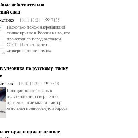
ейчас действительно
ский спад
куленко
16.11 13:21 |
7135
Насколько похож назревающий
сейчас кризис в России на то, что
происходило перед распадом
СССР. И ответ на это –
«совершенно не похож»
з учебника по русскому языку
ев
Алиаров
19.10 11:33 |
7848
Японцам не откажешь в
практичности, совершенно
приземлённые мысли - автор
явно знал подноготную вопроса
ла от кражи прижизненные