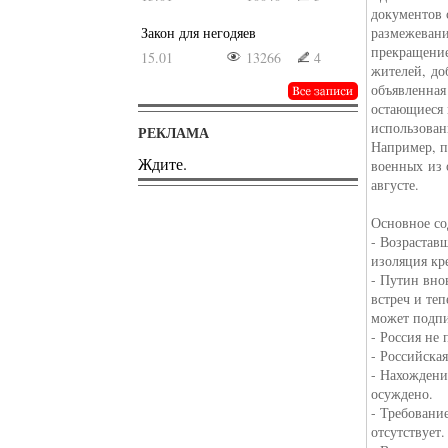
документов 
Закон для негодяев
размежевани
прекращение
15.01
13266
4
жителей, до
объявленная
остающиеся 
использован
РЕКЛАМА
Например, п
Ждите.
военных из 
августе.
Основное со
- Возрастав
изоляция кр
- Путин вно
встреч и те
может подп
- Россия не
- Российска
- Нахождени
осуждено.
- Требовани
отсутствует.