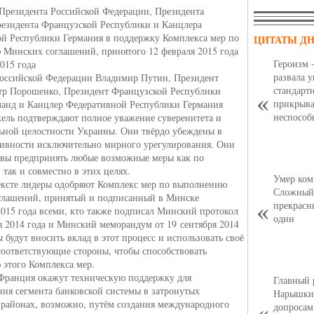
Президента Российской Федерации, Президента
езидента Французской Республики и Канцлера
й Республики Германия в поддержку Комплекса мер по
ЦИТАТЫ Д
Минских соглашений, принятого 12 февраля 2015 года
Героизм 
2015 года
развала 
оссийской Федерации Владимир Путин, Президент
стандарт
тр Порошенко, Президент Французской Республики
прикрыва
анд и Канцлер Федеративной Республики Германия
неспособ
ель подтверждают полное уважение суверенитета и
ьной целостности Украины. Они твёрдо убеждены в
тивности исключительно мирного урегулирования. Они
овы предпринять любые возможные меры как по
 так и совместно в этих целях.
Умер ком
ексте лидеры одобряют Комплекс мер по выполнению
Сложный,
глашений, принятый и подписанный в Минске
прекрасн
2015 года всеми, кто также подписал Минский протокол
один
ря 2014 года и Минский меморандум от 19 сентября 2014
 будут вносить вклад в этот процесс и использовать своё
соответствующие стороны, чтобы способствовать
этого Комплекса мер.
Франция окажут техническую поддержку для
Главный 
ния сегмента банковской системы в затронутых
Нарышкин
районах, возможно, путём создания международного
допросам