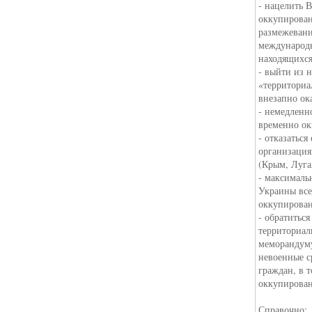
- нацелить 
оккупирова
размежевани
международн
находящихся
- выйти из 
«территориа
внезапно ок
- немедленн
временно ок
- отказаться
организация
(Крым, Луга
- максималь
Украины все
оккупирован
- обратитьс
территориал
меморандуму
невоенные с
граждан, в 
оккупирован
Справочно: