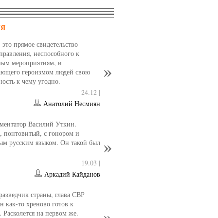
НЯ
- это прямое свидетельство
управления, неспособного к
ным мероприятиям, и
ющего героизмом людей свою
ность к чему угодно.
24.12 |
Анатолий Несмиян
ментатор Василий Уткин.
 понтовитый, с гонором и
ым русским языком. Он такой был
19.03 |
Аркадий Кайданов
разведчик страны, глава СВР
 как-то хреново готов к
. Расколется на первом же.