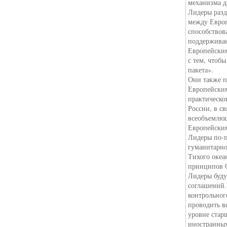
механизма д
Лидеры разд
между Европ
способствов
поддерживаю
Европейским
с тем, чтоб
пакета».
Они также п
Европейским
практическо
России, в с
всеобъемлющ
Европейски
Лидеры по-
гуманитарно
Тихого океа
принципов 
Лидеры буд
соглашений.
контрольног
проводить в
уровне стар
иностранных