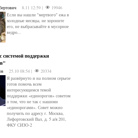
бертович
8.11 12:59 |
19946
Если вы нашли "мертвого" ежа в
холодные месяцы, не хороните
его, не выбрасывайте в мусорное
ведро...
 с системой поддержки
ов"
ов
25.10 08:54 |
20334
Я развёрнуто и на полном серьезе
готов помочь всем
интересующимся темой
поддержки «единорогов» советом
о том, что не так с нашими
«единорогами». Совет можно
получить по адресу г. Москва,
Лефортовский Вал, д. 5 а/я 201,
ФКУ СИЗО-2