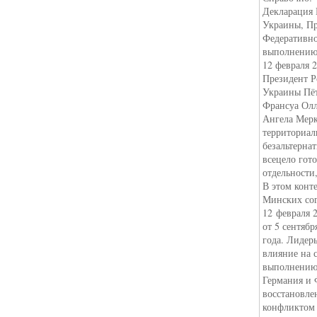
Декларация 
Украины, Пр
Федеративно
выполнению 
12 февраля 
Президент Р
Украины Пё
Франсуа Олл
Ангела Мерк
территориал
безальтерна
всецело гот
отдельности,
В этом конт
Минских со
12 февраля 
от 5 сентяб
года. Лидеры
влияние на 
выполнению 
Германия и 
восстановле
конфликтом 