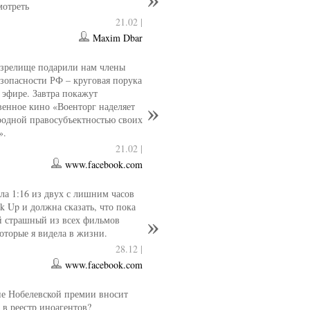
мотреть
21.02 |
Maxim Dbar
 зрелище подарили нам члены
езопасности РФ – круговая порука
 эфире. Завтра покажут
венное кино «Военторг наделяет
одной правосубъектностью своих
».
21.02 |
www.facebook.com
ла 1:16 из двух с лишним часов
k Up и должна сказать, что пока
й страшный из всех фильмов
которые я видела в жизни.
28.12 |
www.facebook.com
е Нобелевской премии вносит
 в реестр иноагентов?