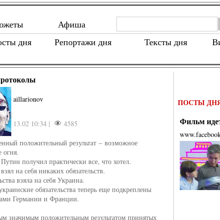
южеты
Афиша
осты дня
Репортажи дня
Тексты дня
В
протоколы
aillarionov
ПОСТЫ ДН
Фильм идет
13.02 10:34 |
4585
www.faceboo
енный положительный результат – возможное
 огня.
 Путин получил практически все, что хотел.
взял на себя никаких обязательств.
ьства взяла на себя Украина.
украинские обязательства теперь еще подкреплены
вами Германии и Франции.
ым значимым положительным результатом принятых