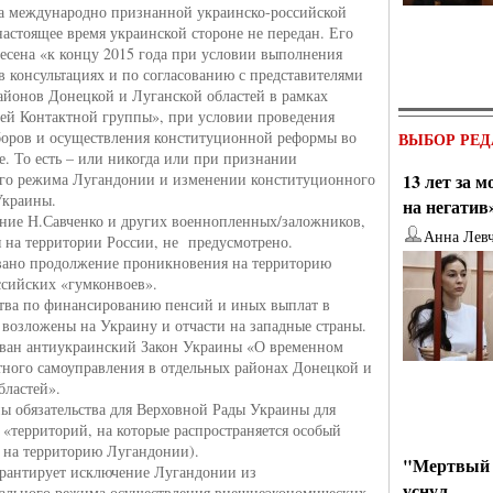
за международно признанной украинско-российской
настоящее время украинской стороне не передан. Его
несена «к концу 2015 года при условии выполнения
 в консультациях и по согласованию с представителями
айонов Донецкой и Луганской областей в рамках
ей Контактной группы», при условии проведения
оров и осуществления конституционной реформы во
ВЫБОР РЕД
е. То есть – или никогда или при признании
ого режима Лугандонии и изменении конституционного
13 лет за 
Украины.
на негатив
ние Н.Савченко и других военнопленных/заложников,
Анна Лев
 на территории России, не предусмотрено.
вано продолжение проникновения на территорию
сийских «гумконвоев».
ства по финансированию пенсий и иных выплат в
возложены на Украину и отчасти на западные страны.
ван антиукраинский Закон Украины «О временном
тного самоуправления в отдельных районах Донецкой и
бластей».
ны обязательства для Верховной Рады Украины для
 «территорий, на которые распространяется особый
. на территорию Лугандонии).
"Мертвый 
арантирует исключение Лугандонии из
уснул
ального режима осуществления внешнеэкономических