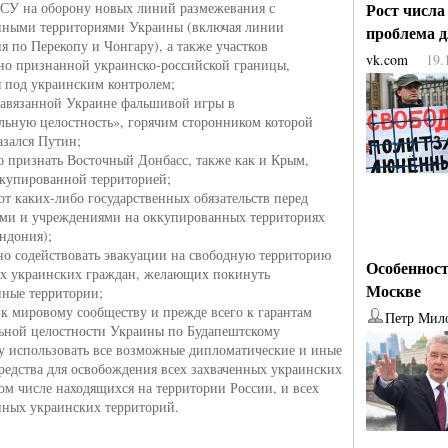
ВСУ на оборону новых линий размежевания с
Рост числа
нными территориями Украины (включая линии
проблема 
я по Перекопу и Чонгару), а также участков
vk.com
19.
о признанной украинско-российской границы,
 под украинским контролем;
навязанной Украине фальшивой игры в
льную целостность», горячим сторонником которой
азался Путин;
о признать Восточный Донбасс, также как и Крым,
купированной территорией;
 от каких-либо государственных обязательств перед
ми и учреждениями на оккупированных территориях
ндония);
но содействовать эвакуации на свободную территорию
Особенност
х украинских граждан, желающих покинуть
Москве
ные территории;
я к мировому сообществу и прежде всего к гарантам
Петр Мил
ьной целостности Украины по Будапештскому
 использовать все возможные дипломатические и иные
редства для освобождения всех захваченных украинских
том числе находящихся на территории России, и всех
ных украинских территорий.