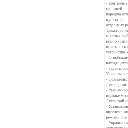
- Контроль 
границей в 
передача от
пункта 11 –
отдельных р
Трехсторонн
местных выб
всей Украин
политическ
устройства 
- Освобожде
находящихся
- Гарантиро
Украины рос
- Обязатель
Лугандонии 
- Реанимиро
порядке мес
Луганской о
- Установле
определения
режим» (т.е
- Украина г
общенацион