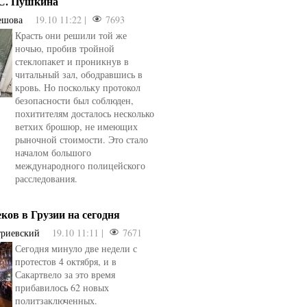
.С. Пушкина
ешова
19.10 11:22 |
7693
Красть они решили той же
ночью, пробив тройной
стеклопакет и проникнув в
читальный зал, ободравшись в
кровь. Но поскольку протокол
безопасности был соблюден,
похитителям досталось несколько
ветхих брошюр, не имеющих
рыночной стоимости. Это стало
началом большого
международного полицейского
расследования.
еков в Грузии на сегодня
триевский
19.10 11:11 |
7671
Сегодня минуло две недели с
овели
от
kotyaravesel
от
Анна Бойко
протестов 4 октября, и в
Сакартвело за это время
прибавилось 62 новых
политзаключенных.