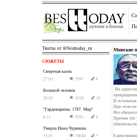
С
П
Твиты от @besttoday_ru
Минские 
СЮЖЕТЫ
Смертная казнь
27.03
3597
6
Их единств
Большой человек
прекращение
20.03
4326
10
В остальном
При этом не 
"Гардемарины, 1787. Мир"
Все обязател
8.11
9381
6
Причем эти 
обязательст
Умерла Инна Чурикова
Единственн
15.01
10040
5