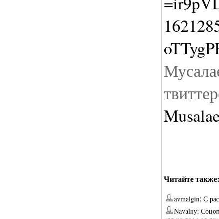
=ir9pV
162128
oTTyg
Мусала
твитте
Musala
Читайте также
:
avmalgin
С ра
:
Navalny
Соцоп