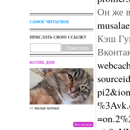
Он же 
musala
САМОЕ ЧИТАЕМОЕ
Кэш Гуг
ПРИСЛАТЬ СВОЮ ССЫЛКУ
Вконта
webcach
КОТИК ДНЯ
sourcei
pi2&io
%3Avk.
от
милые котики
от
drunktwi
=on.2%