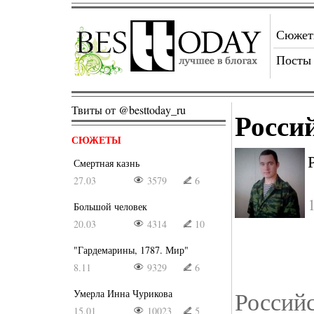
Сюже
Посты
Твиты от @besttoday_ru
Росси
СЮЖЕТЫ
Смертная казнь
27.03
3579
6
Большой человек
20.03
4314
10
"Гардемарины, 1787. Мир"
8.11
9329
6
Россий
Умерла Инна Чурикова
15.01
10023
5