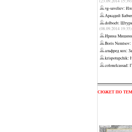
(23.09.2014 15:39)
:
vg-saveliev
Ил
Аркадий Бабче
:
dolboeb
Штурм
(08.09.2014 19:35)
Ирина Мишен
:
Boris Nemtsov
:
альфред кох
З
:
krispotupchik
:
colonelcassad
Г
СЮЖЕТ ПО ТЕ