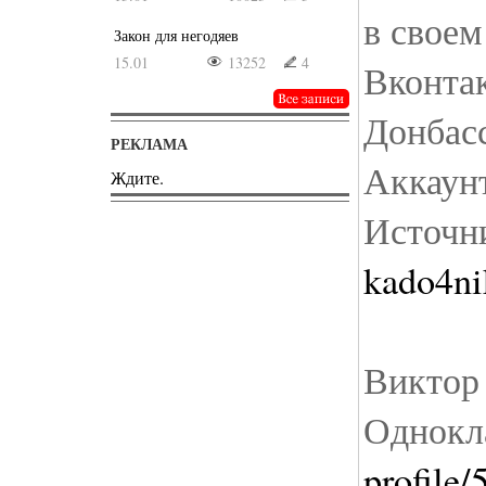
в своем
Закон для негодяев
15.01
13252
4
Вконтак
Донбасс
РЕКЛАМА
Аккаунт
Ждите.
Источн
kado4ni
Виктор
Однокл
profile