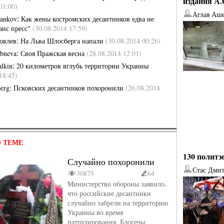
издания А
01:00)
Аглая Аш
:
bankov
Как жены костромских десантников едва не
анс пресс"
(30.08.2014 17:59)
:
овлев
На Льва Шлосберга напали
(30.08.2014 00:26)
:
ebneva
Своя Пражская весна
(28.08.2014 12:01)
:
lkin
20 километров вглубь территории Украины
18:45)
:
berg
Псковских десантников похоронили
(26.08.2014
 ТЕМЕ
130 политз
Случайно похоронили
Стас Дми
30875
64
Министерство обороны заявило,
от
Наталья Верхова
от
Ирина Ин
что российские десантники
случайно забрели на территорию
Украины во время
патрулирования. Блогеры