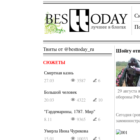
С
П
Твиты от @besttoday_ru
Шойгу отв
СЮЖЕТЫ
Смертная казнь
27.03
3587
6
29 августа я
Большой человек
обороны РФ
20.03
4322
10
"Гардемарины, 1787. Мир"
Сегодня (ро
8.11
9365
6
замминистра
Умерла Инна Чурикова
15.01
10033
5