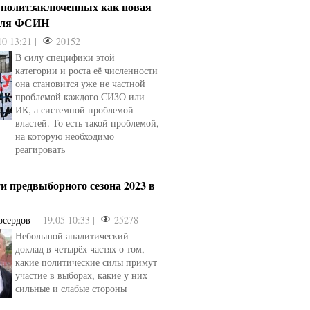
 политзаключенных как новая
для ФСИН
10 13:21 |
20152
В силу специфики этой
категории и роста её численности
она становится уже не частной
проблемой каждого СИЗО или
ИК, а системной проблемой
властей. То есть такой проблемой,
на которую необходимо
реагировать
и предвыборного сезона 2023 в
осердов
19.05 10:33 |
25278
Небольшой аналитический
доклад в четырёх частях о том,
какие политические силы примут
участие в выборах, какие у них
сильные и слабые стороны