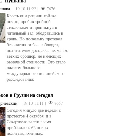
.С. Пушкина
ешова
19.10 11:22 |
7676
Красть они решили той же
ночью, пробив тройной
стеклопакет и проникнув в
читальный зал, ободравшись в
кровь. Но поскольку протокол
безопасности был соблюден,
похитителям досталось несколько
ветхих брошюр, не имеющих
рыночной стоимости. Это стало
началом большого
международного полицейского
расследования.
еков в Грузии на сегодня
триевский
19.10 11:11 |
7657
Сегодня минуло две недели с
овели
от
kotyaravesel
от
Анна Бойко
протестов 4 октября, и в
Сакартвело за это время
прибавилось 62 новых
политзаключенных.