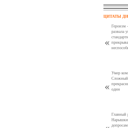
ЦИТАТЫ Д
Героизм 
развала 
стандарт
прикрыва
неспособ
Умер ком
Сложный,
прекрасн
один
Главный 
Нарышкин
допросам