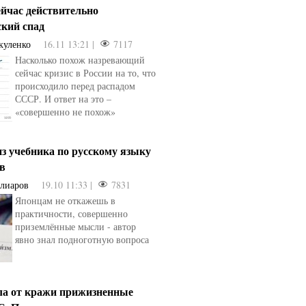
ейчас действительно
ский спад
куленко
16.11 13:21 |
7117
Насколько похож назревающий
сейчас кризис в России на то, что
происходило перед распадом
СССР. И ответ на это –
«совершенно не похож»
з учебника по русскому языку
ев
Алиаров
19.10 11:33 |
7831
Японцам не откажешь в
практичности, совершенно
приземлённые мысли - автор
явно знал подноготную вопроса
ла от кражи прижизненные