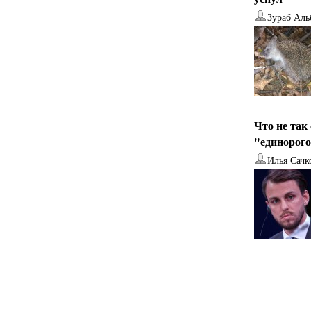
Зураб Аль
Что не так
"единорог
Илья Сачк