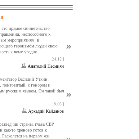
НЯ
- это прямое свидетельство
управления, неспособного к
ным мероприятиям, и
ющего героизмом людей свою
ность к чему угодно.
24.12 |
Анатолий Несмиян
ментатор Василий Уткин.
 понтовитый, с гонором и
ым русским языком. Он такой был
19.03 |
Аркадий Кайданов
разведчик страны, глава СВР
 как-то хреново готов к
. Расколется на первом же.