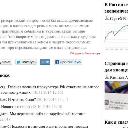
В России с
экономиче
Сергей Ва
и риторический вопрос - если бы вышеперечисленные
щие, о которых идет речь в моем письме, не имели
 трагическим событиям в Украине, стали бы мне
тиле "не говорите мне что делать, а я не скажу куда вам
и бы прикрываться за коном о защите персональных
ати, про персональные данные я их не спрашивал.
Обсудить в блоге автора
Страница и
для японц
акже:
Рамазан 
:
berg
Главная военная прокуратура РФ ответила на запрос
 военнослужащих
(10.11.2014 12:55)
:
ikov
И что это было?
(20.10.2014 14:11)
:
Новости гестапо
(18.10.2014 13:10)
:
дата
Мы перенесли сайт на зарубежный хостинг
22:01)
Как я спас
:
mtsov
Подлости путинского агитпропа нет предела