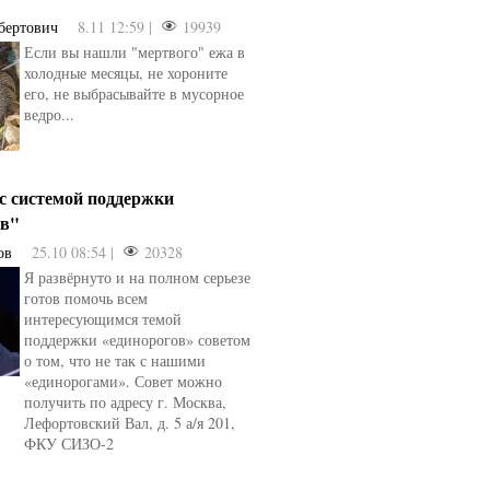
бертович
8.11 12:59 |
19939
Если вы нашли "мертвого" ежа в
холодные месяцы, не хороните
его, не выбрасывайте в мусорное
ведро...
 с системой поддержки
ов"
ов
25.10 08:54 |
20328
Я развёрнуто и на полном серьезе
готов помочь всем
интересующимся темой
поддержки «единорогов» советом
о том, что не так с нашими
«единорогами». Совет можно
получить по адресу г. Москва,
Лефортовский Вал, д. 5 а/я 201,
ФКУ СИЗО-2