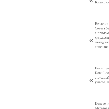
Больно с
Нечастое
Совета б
в прямом
художест
междунар
клиентов
Посмотре
Don’t Loo
это самы
ужасов, 
Получени
Муратова