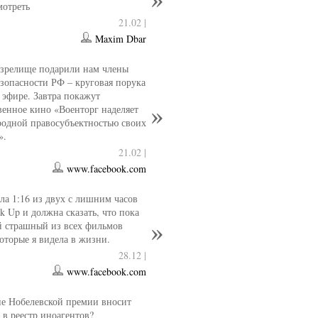
мотреть
21.02 |
Maxim Dbar
 зрелище подарили нам члены
езопасности РФ – круговая порука
 эфире. Завтра покажут
венное кино «Военторг наделяет
одной правосубъектностью своих
».
21.02 |
www.facebook.com
ла 1:16 из двух с лишним часов
k Up и должна сказать, что пока
й страшный из всех фильмов
которые я видела в жизни.
28.12 |
www.facebook.com
е Нобелевской премии вносит
 в реестр иноагентов?