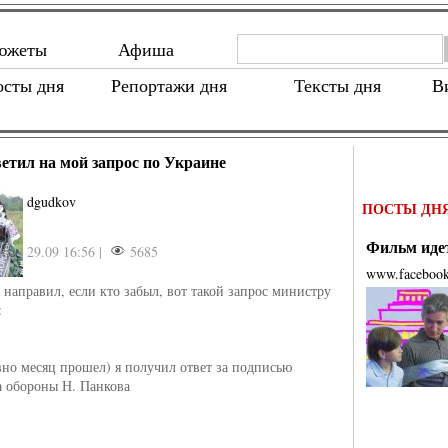
южеты
Афиша
осты дня
Репортажи дня
Тексты дня
В
етил на мой запрос по Украине
dgudkov
ПОСТЫ ДН
Фильм идет
29.09 16:56 |
5685
www.faceboo
 направил, если кто забыл, вот такой запрос министру
:
вно месяц прошел) я получил ответ за подписью
 обороны Н. Панкова