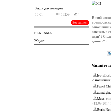
Закон для негодяев
15.01
13259
4
В этой связ
военнослужа
отношения к
отвечать в с
РЕКЛАМА
идти"? Стал
Ждите.
данных? Кст
Читайте т
lev-shlos
о погибших
Pavel Ch
avmalgin
Мама сол
(12.09.2014 
Boris Ne