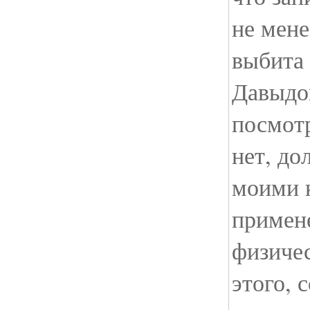
не мене
выбита 
Давыдо
посмот
нет, до
моими 
примен
физичес
этого, 