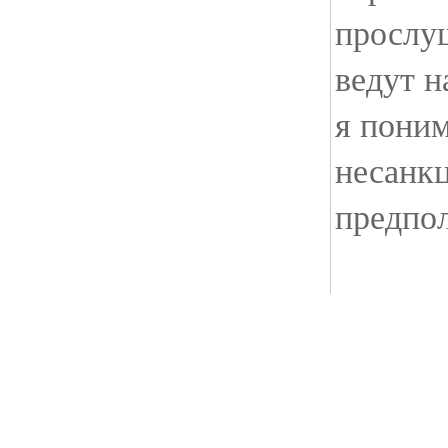
прослу
ведут н
я пони
несанк
предпол