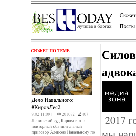
Сюже
Посты
Силов
СЮЖЕТ ПО ТЕМЕ
адвока
Дело Навального:
#КировЛес2
9.02 11:09 |
201082
407
2017 го
Ленинский суд Кирова вынес
повторный обвинительный
мы нап
приговор Алексею Навальному по