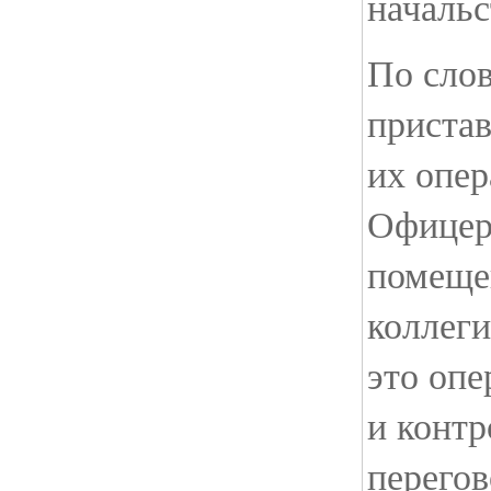
начальс
По сло
пристав
их опе
Офицер
помеще
коллеги
это опе
и конт
перегов