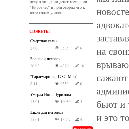
делу о хищении денег компании
"Кировлес" и приговорил его к
новосте
пяти годам условно.
адвокат
СЮЖЕТЫ
заставл
Смертная казнь
на свои
27.03
3585
6
Большой человек
врываю
20.03
4320
10
сажают
"Гардемарины, 1787. Мир"
8.11
9359
6
админи
Умерла Инна Чурикова
бьют и
15.01
10030
5
Закон для негодяев
и это т
15.01
13257
4