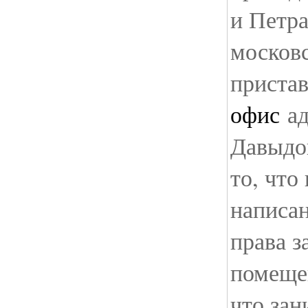
и Петр
москов
приста
офис
ад
Давыдо
то, что
написан
права з
помещен
что зан