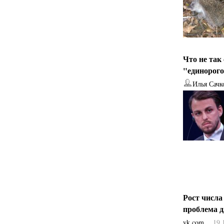
Что не так
"единорог
Илья Сачк
Рост числа
проблема 
vk.com
19.