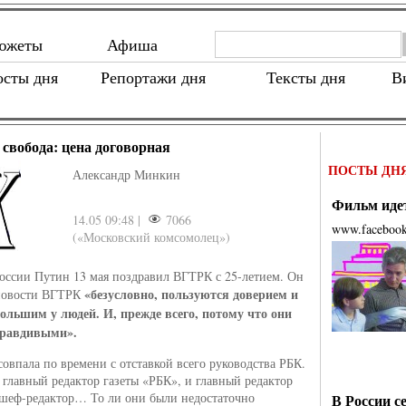
южеты
Афиша
осты дня
Репортажи дня
Тексты дня
В
 свобода: цена договорная
ПОСТЫ ДН
Александр Минкин
Фильм идет
14.05 09:48 |
7066
www.faceboo
(«Московский комсомолец»)
оссии Путин 13 мая поздравил ВГТРК с 25-летием. Он
«безусловно, пользуются доверием и
 новости ВГТРК
ольшим у людей. И, прежде всего, потому что они
правдивыми».
совпала по времени с отставкой всего руководства РБК.
 главный редактор газеты «РБК», и главный редактор
 шеф-редактор… То ли они были недостаточно
В России с