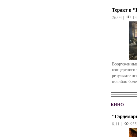
Теракт в 
26.03 |
13
Вооруженные
концертного 
результате о
погибло боле
КИНО
"Гардемар
8.11 |
935