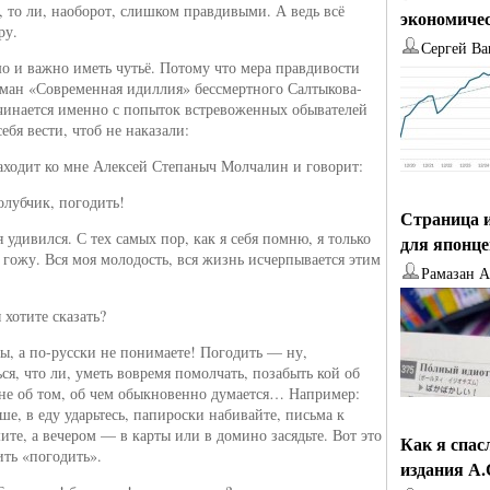
 то ли, наоборот, слишком правдивыми. А ведь всё
экономиче
ру.
Сергей Ва
о и важно иметь чутьё. Потому что мера правдивости
оман «Современная идиллия» бессмертного Салтыкова-
инается именно с попыток встревоженных обывателей
себя вести, чтоб не наказали:
ходит ко мне Алексей Степаныч Молчалин и говорит:
лубчик, погодить!
Страница и
я удивился. С тех самых пор, как я себя помню, я только
для японц
о гожу. Вся моя молодость, вся жизнь исчерпывается этим
Рамазан 
 хотите сказать?
ы, а по-русски не понимаете! Погодить — ну,
ся, что ли, уметь вовремя помолчать, позабыть кой об
 не об том, об чем обыкновенно думается… Например:
ше, в еду ударьтесь, папироски набивайте, письма к
те, а вечером — в карты или в домино засядьте. Вот это
Как я спас
ить «погодить».
издания А