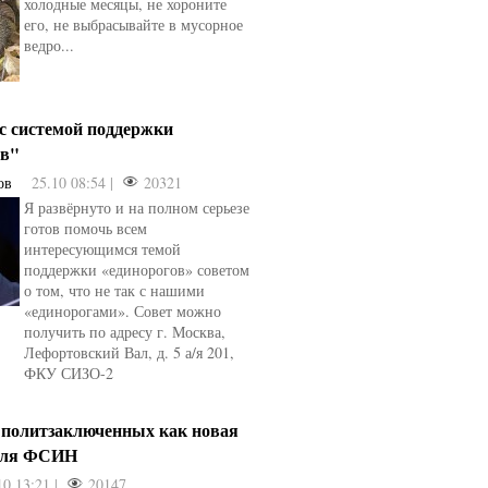
холодные месяцы, не хороните
его, не выбрасывайте в мусорное
ведро...
 с системой поддержки
ов"
ов
25.10 08:54 |
20321
Я развёрнуто и на полном серьезе
готов помочь всем
интересующимся темой
поддержки «единорогов» советом
о том, что не так с нашими
«единорогами». Совет можно
получить по адресу г. Москва,
Лефортовский Вал, д. 5 а/я 201,
ФКУ СИЗО-2
 политзаключенных как новая
для ФСИН
10 13:21 |
20147