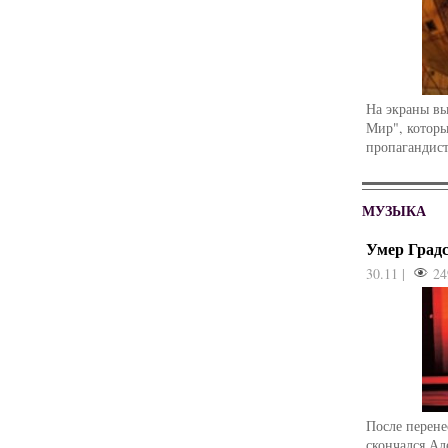
На экраны в
Мир", которы
пропагандист
МУЗЫКА
Умер Град
30.11 |
24
После перене
скончался Ал