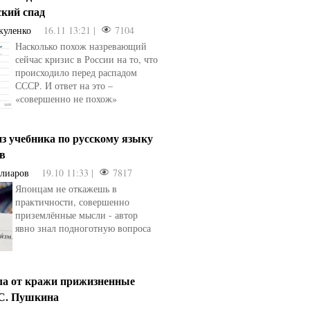
ский спад
куленко
16.11 13:21 |
7104
Насколько похож назревающий
сейчас кризис в России на то, что
происходило перед распадом
СССР. И ответ на это –
«совершенно не похож»
з учебника по русскому языку
ев
Алиаров
19.10 11:33 |
7817
Японцам не откажешь в
практичности, совершенно
приземлённые мысли - автор
явно знал подноготную вопроса
ла от кражи прижизненные
.С. Пушкина