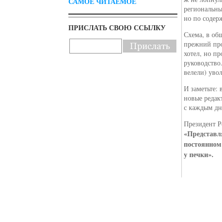
САМОЕ ЧИТАЕМОЕ
региональны
но по содер
ПРИСЛАТЬ СВОЮ ССЫЛКУ
Схема, в общ
прежний про
хотел, но пр
руководство
велели) уво
И заметьте: 
новые редак
с каждым дн
Президент Р
«Представля
постоянном
у печки».