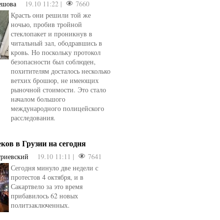
ешова
19.10 11:22 |
7660
Красть они решили той же
ночью, пробив тройной
стеклопакет и проникнув в
читальный зал, ободравшись в
кровь. Но поскольку протокол
безопасности был соблюден,
похитителям досталось несколько
ветхих брошюр, не имеющих
рыночной стоимости. Это стало
началом большого
международного полицейского
расследования.
еков в Грузии на сегодня
триевский
19.10 11:11 |
7641
Сегодня минуло две недели с
протестов 4 октября, и в
Сакартвело за это время
прибавилось 62 новых
политзаключенных.