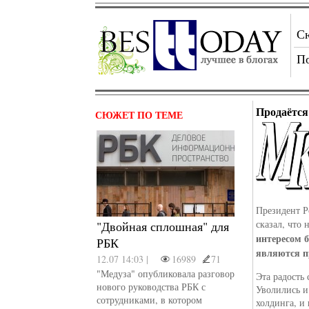
С
П
Продаётся
СЮЖЕТ ПО ТЕМЕ
Президент Р
сказал, что
"Двойная сплошная" для
интересом б
РБК
являются 
12.07 14:03 |
16989
71
"Медуза" опубликовала разговор
Эта радость 
нового руководства РБК с
Уволились и
сотрудниками, в котором
холдинга, и