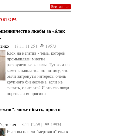
АКТОРА
мошенничество якобы за «блок
»
ченко
17.11 11:25 |
19573
Блок на негатив - тема, которой
промышляли многие
раскрученные каналы. Тут коса на
камень нашла только потому, что
были затронуты интересы очень
крупного бизнесмена, если не
сказать, олигарха? И это его люди
порешали вопросики
ёжик", может быть, просто
бертович
8.11 12:59 |
19934
Если вы нашли "мертвого" ежа в