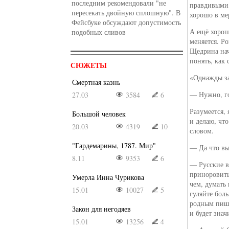
последним рекомендовали "не
правдивыми,
пересекать двойную сплошную". В
хорошо в ме
Фейсбуке обсуждают допустимость
А ещё хорош
подобных сливов
меняется. Р
Щедрина нач
понять, как 
СЮЖЕТЫ
«Однажды за
Смертная казнь
— Нужно, го
27.03
3584
6
Разумеется, 
Большой человек
и делаю, чт
20.03
4319
10
словом.
"Гардемарины, 1787. Мир"
— Да что вы
8.11
9353
6
— Русские в
приноровить
Умерла Инна Чурикова
чем, думать
15.01
10027
5
гуляйте боль
родным пиши
Закон для негодяев
и будет знач
15.01
13256
4