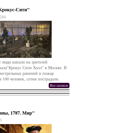
"Крокус-Сити"
284
 люди напали на зрителей
зала"Крокус Сити Холл" в Москве. В
гнестрельных ранений и пожар
е 100 человек, сотни пострадали.
ины, 1787. Мир"
3