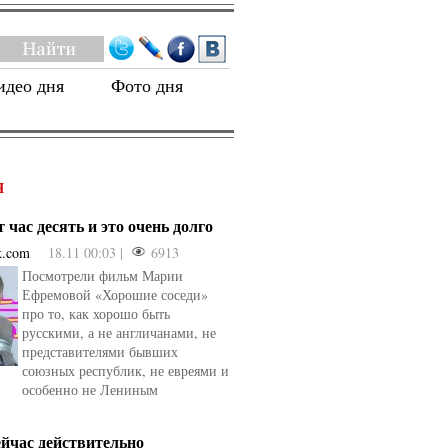
идео дня
Фото дня
Я
 час десять и это очень долго
k.com
18.11 00:03 |
6913
Посмотрели фильм Марии
Ефремовой «Хорошие соседи»
про то, как хорошо быть
русскими, а не англичанами, не
представителями бывших
союзных республик, не евреями и
особенно не Лениным
ейчас действительно