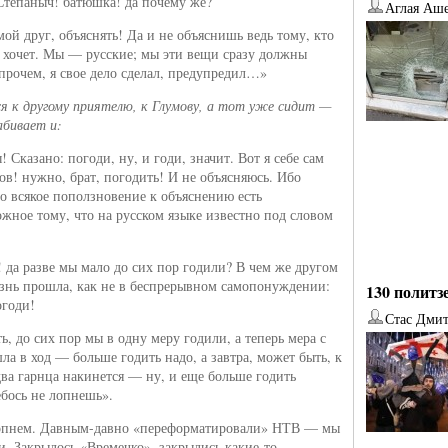
тепаныч! батюшка! да почему же?
Аглая Аш
мой друг, объяснять! Да и не объяснишь ведь тому, кто
 хочет. Мы — русские; мы эти вещи сразу должны
прочем, я свое дело сделал, предупредил…»
ся к другому приятелю, к Глумову, а тот уже сидит —
абивает и:
 Сказано: погоди, ну, и годи, значит. Вот я себе сам
мов! нужно, брат, погодить! И не объясняюсь. Ибо
о всякое поползновение к объяснению есть
жное тому, что на русском языке известно под словом
да разве мы мало до сих пор годили? В чем же другом
знь прошла, как не в беспрерывном самопонуждении:
130 политз
огоди!
Стас Дми
ь, до сих пор мы в одну меру годили, а теперь мера с
ла в ход — больше годить надо, а завтра, может быть, к
два гарнца накинется — ну, и еще больше годить
ебось не лопнешь».
лопнем. Давным-давно «переформатировали» НТВ — мы
и. Закрылось «Времечко», закрылись какие-то