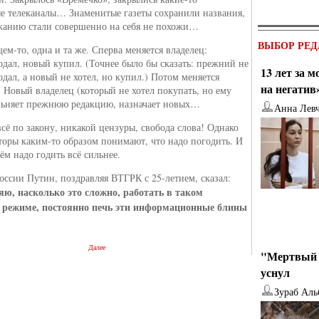
е телеканалы… Знаменитые газеты сохранили названия,
жанию стали совершенно на себя не похожи…
ВЫБОР РЕД
ем-то, одна и та же. Сперва меняется владелец:
дал, новый купил. (Точнее было бы сказать: прежний не
13 лет за 
одал, а новый не хотел, но купил.) Потом меняется
на негатив
. Новый владелец (который не хотел покупать, но ему
льняет прежнюю редакцию, назначает новых…
Анна Лев
всё по закону, никакой цензуры, свобода слова! Однако
торы каким-то образом понимают, что надо погодить. И
ём надо годить всё сильнее.
оссии Путин, поздравляя ВТГРК с 25-летием, сказал:
ю, насколько это сложно, работать в таком
 режиме, постоянно печь эти информационные блины
Далее
"Мертвый 
уснул
Зураб Аль