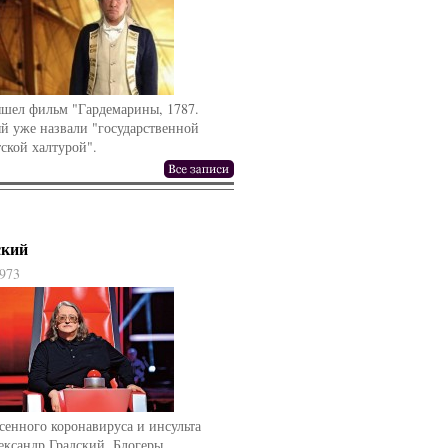
ышел фильм "Гардемарины, 1787.
й уже назвали "государственной
ской халтурой".
ский
973
сенного коронавируса и инсульта
ександр Градский. Блогеры