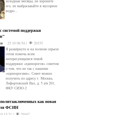
холодные месяцы, не хороните
его, не выбрасывайте в мусорное
ведро...
 с системой поддержки
ов"
ов
25.10 08:54 |
20335
Я развёрнуто и на полном серьезе
готов помочь всем
интересующимся темой
поддержки «единорогов» советом
о том, что не так с нашими
«единорогами». Совет можно
получить по адресу г. Москва,
Лефортовский Вал, д. 5 а/я 201,
ФКУ СИЗО-2
 политзаключенных как новая
для ФСИН
10 13:21 |
20162