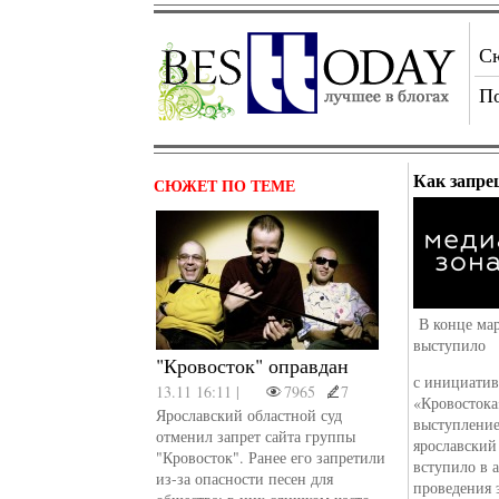
С
П
Как запре
СЮЖЕТ ПО ТЕМЕ
В конце мар
выступило
"Кровосток" оправдан
с инициатив
13.11 16:11 |
7965
7
«Кровостока
Ярославский областной суд
выступление
отменил запрет сайта группы
ярославский
"Кровосток". Ранее его запретили
вступило в 
из-за опасности песен для
проведения 