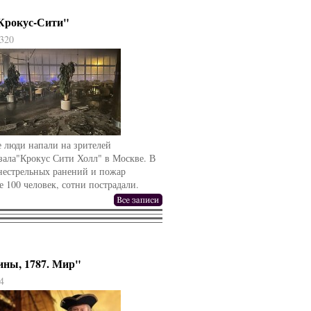
"Крокус-Сити"
320
 люди напали на зрителей
зала"Крокус Сити Холл" в Москве. В
гнестрельных ранений и пожар
е 100 человек, сотни пострадали.
ины, 1787. Мир"
4