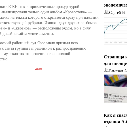
экономиче
ики ФСКН, так и привлеченные прокуратурой
 анализировали только один альбом «Кровостока» —
Сергей Ва
ссылка на тексты которого открывается сразу при нажатии
оответствующей рубрики. Иконки двух других альбомов
ви» и «Сквозное» — расположены рядом, но в силу
й дизайна сайта менее заметны.
вский районный суд Ярославля признал всю
 с сайта группы запрещенной к распространению
ля музыкантов это решение стало полной
Страница и
тью...
для японц
Далее
Рамазан 
Как я спас
издания А