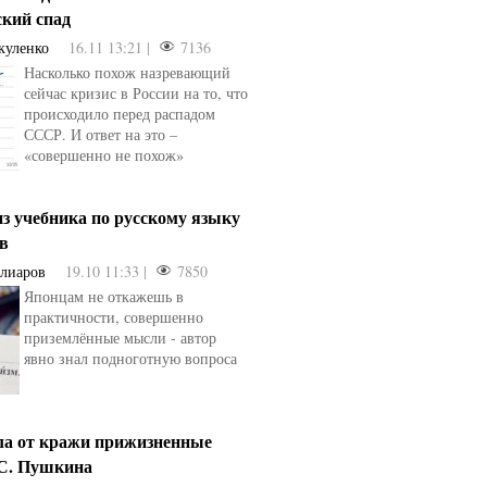
ский спад
куленко
16.11 13:21 |
7136
Насколько похож назревающий
сейчас кризис в России на то, что
происходило перед распадом
СССР. И ответ на это –
«совершенно не похож»
з учебника по русскому языку
ев
Алиаров
19.10 11:33 |
7850
Японцам не откажешь в
практичности, совершенно
приземлённые мысли - автор
явно знал подноготную вопроса
ла от кражи прижизненные
.С. Пушкина