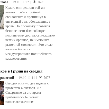
ешова
19.10 11:22 |
7696
Красть они решили той же
ночью, пробив тройной
стеклопакет и проникнув в
читальный зал, ободравшись в
кровь. Но поскольку протокол
безопасности был соблюден,
похитителям досталось несколько
ветхих брошюр, не имеющих
рыночной стоимости. Это стало
началом большого
международного полицейского
расследования.
еков в Грузии на сегодня
триевский
19.10 11:11 |
7673
Сегодня минуло две недели с
протестов 4 октября, и в
Сакартвело за это время
прибавилось 62 новых
политзаключенных.