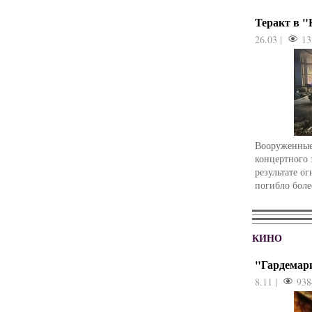
Теракт в 
26.03 |
13
Вооруженные
концертного 
результате о
погибло боле
КИНО
"Гардемар
8.11 |
938