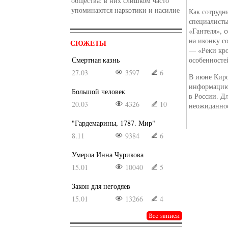
общества: в них слишком часто
упоминаются наркотики и насилие
Как сотрудн
специалисты
«Гантеля», 
на иконку с
СЮЖЕТЫ
— «Реки кро
Смертная казнь
особенносте
27.03
3597
6
В июне Киро
информацию
Большой человек
в России. Д
20.03
4326
10
неожиданнос
"Гардемарины, 1787. Мир"
8.11
9384
6
Умерла Инна Чурикова
15.01
10040
5
Закон для негодяев
15.01
13266
4