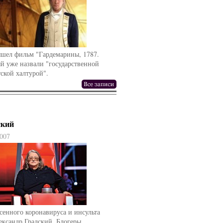
ышел фильм "Гардемарины, 1787.
й уже назвали "государственной
ской халтурой".
ский
007
сенного коронавируса и инсульта
ександр Градский. Блогеры