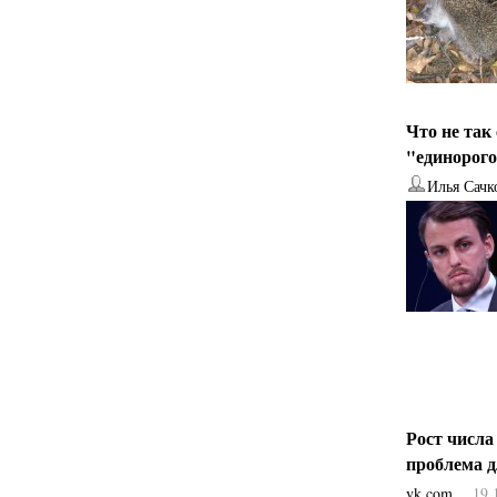
Что не так
"единорог
Илья Сачк
Рост числа
проблема 
vk.com
19.