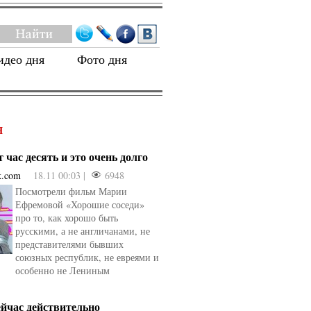
идео дня
Фото дня
Я
 час десять и это очень долго
k.com
18.11 00:03 |
6948
Посмотрели фильм Марии
Ефремовой «Хорошие соседи»
про то, как хорошо быть
русскими, а не англичанами, не
представителями бывших
союзных республик, не евреями и
особенно не Лениным
ейчас действительно