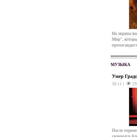
На экраны в
Мир", которы
пропагандист
МУЗЫКА
Умер Град
30.11 |
25
После перене
скончался Ал