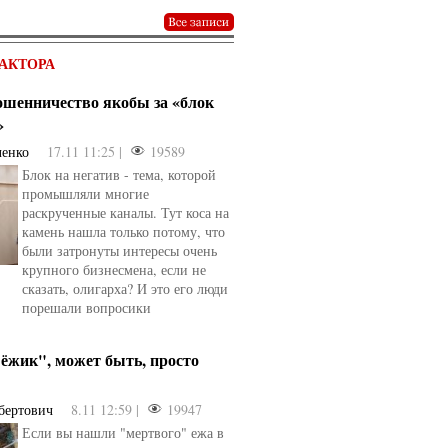
АКТОРА
мошенничество якобы за «блок
»
ченко
17.11 11:25 |
19589
Блок на негатив - тема, которой
промышляли многие
раскрученные каналы. Тут коса на
камень нашла только потому, что
были затронуты интересы очень
крупного бизнесмена, если не
сказать, олигарха? И это его люди
порешали вопросики
ёжик", может быть, просто
бертович
8.11 12:59 |
19947
Если вы нашли "мертвого" ежа в