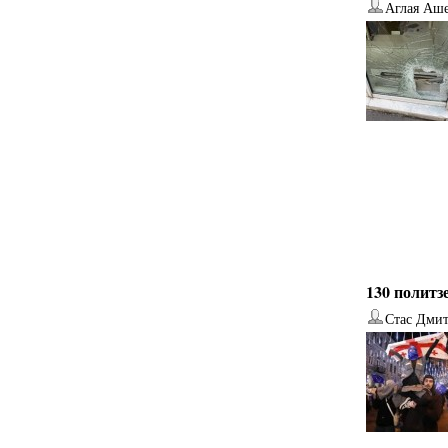
Аглая Аш
130 политз
Стас Дми