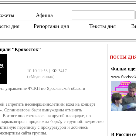
южеты
Афиша
осты дня
Репортажи дня
Тексты дня
В
щали "Кровосток"
ПОСТЫ ДН
Фильм идет
10.10 11:58 |
3417
(«МедиаЗона»)
www.faceboo
та управление ФСКН по Ярославской области
ой запретить несовершеннолетним вход на концерт
». Организаторы были вынуждены отменить
. В итоге оно состоялось на другой площадке, но
 наркоконтроль продолжил борьбу с группой: ведомство
активную переписку с прокуратурой и добилось
экспертизы сайта группы.
В России с