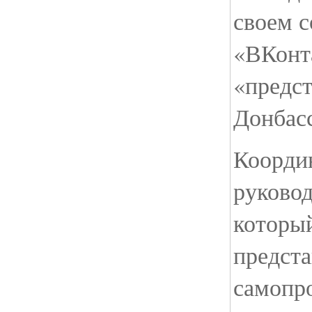
своем 
«ВКонт
«предс
Донбасс
Коорди
руково
который
предст
самопр