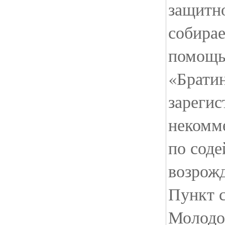
защитно
собира
помощь
«Брати
зарегис
некомм
по соде
возрожд
Пункт с
Молодог