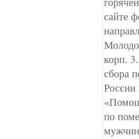
горячей
сайте ф
направл
Молодог
корп. 3
сбора 
России
«Помощ
по пом
мужчин