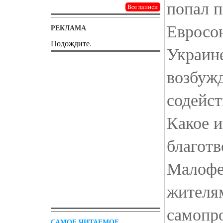
попал п
Евросою
РЕКЛАМА
Подождите.
Украине
возбужд
содейст
Какое и
благот
Малофе
жителя
самопр
САМОЕ ЧИТАЕМОЕ