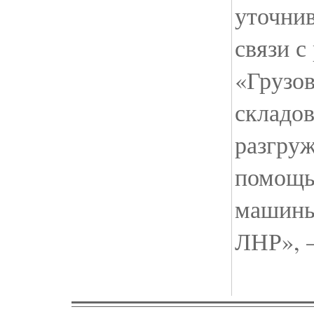
уточнив
связи с
«Грузо
складов
разгруж
помощь
машины
ЛНР», —