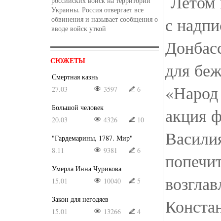
Летом 
российских войск на территории
Украины. Россия отвергает все
с надп
обвинения и называет сообщения о
вводе войск уткой
Донбас
СЮЖЕТЫ
для беж
Смертная казнь
«Народ
27.03
3597
6
Большой человек
акция 
20.03
4326
10
Василия
"Гардемарины, 1787. Мир"
8.11
9381
6
попечит
Умерла Инна Чурикова
возглав
15.01
10040
5
Закон для негодяев
Конста
15.01
13266
4