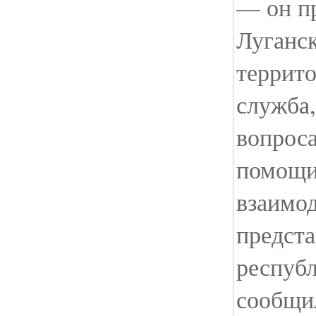
— он п
Луганск
террит
служба,
вопрос
помощи,
взаимо
предст
респуб
сообщи