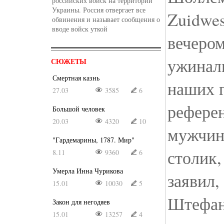
российских войск на территории
Украины. Россия отвергает все
Zuidwes
обвинения и называет сообщения о
вводе войск уткой
вечером
ужинал
СЮЖЕТЫ
Смертная казнь
наших г
27.03
3585
6
рефере
Большой человек
20.03
4320
10
мужчин 
"Гардемарины, 1787. Мир"
столик,
8.11
9360
6
Умерла Инна Чурикова
заявил,
15.01
10030
5
Штефана
Закон для негодяев
15.01
13257
4