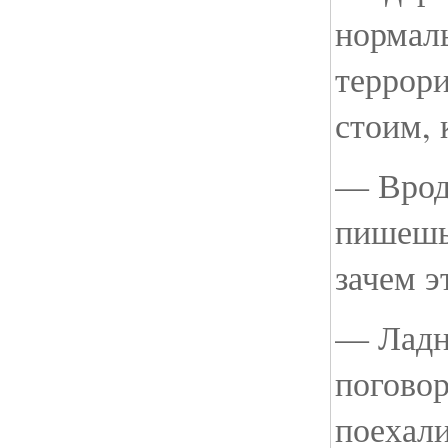
нормал
террори
стоим, 
— Вроде
пишешь
зачем э
— Ладн
поговор
поехали