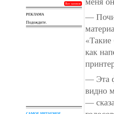
меня он
— Почи
РЕКЛАМА
Подождите.
материа
«Такие 
как нап
принте
— Эта ф
видно 
— сказ
голосов
САМОЕ ЧИТАЕМОЕ