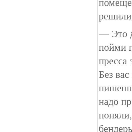
помеще
решили
— Это д
пойми п
пресса 
Без вас
пишешь 
надо пр
поняли,
бендеры