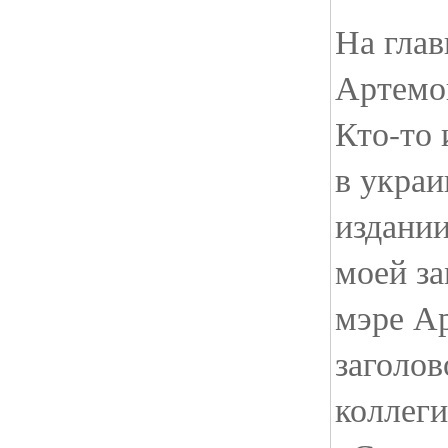
На гла
Артемо
Кто-то 
в укра
издани
моей з
мэре Ар
заголов
коллег