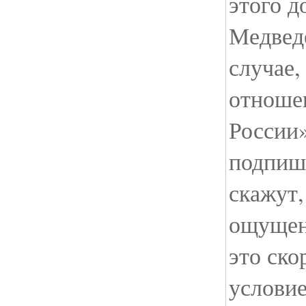
этого д
Медведе
случае,
отноше
России»
подпише
скажут,
ощущени
это ско
условие