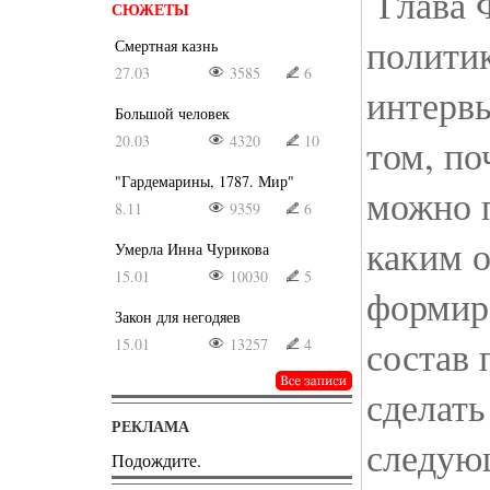
Глава 
СЮЖЕТЫ
полити
Смертная казнь
27.03
3585
6
интервь
Большой человек
20.03
4320
10
том, п
"Гардемарины, 1787. Мир"
можно п
8.11
9359
6
каким 
Умерла Инна Чурикова
15.01
10030
5
формир
Закон для негодяев
состав 
15.01
13257
4
сделать
РЕКЛАМА
следую
Подождите.