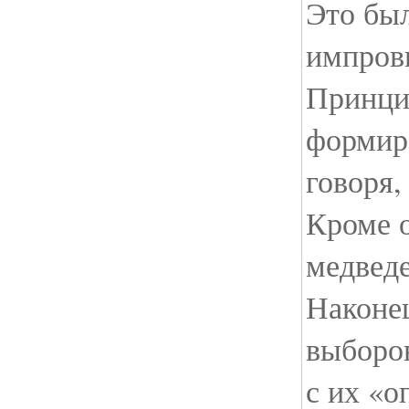
Это бы
импров
Принци
формир
говоря,
Кроме 
медведе
Наконе
выборов
с их «