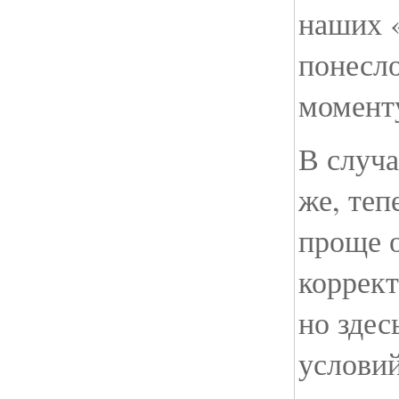
наших «
понесл
момент
В случа
же, теп
проще 
коррект
но здес
условий