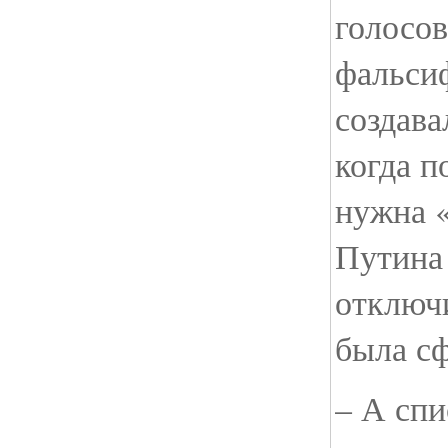
голосо
фальси
создава
когда п
нужна «
Путина 
отключ
была с
– А сп