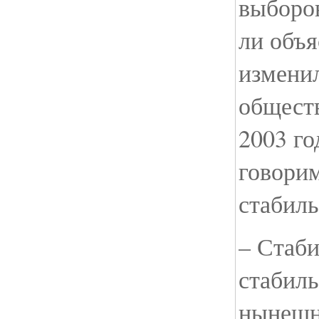
выборо
ли объя
измени
общест
2003 го
говорим
стабил
– Стаби
стабил
нынешн