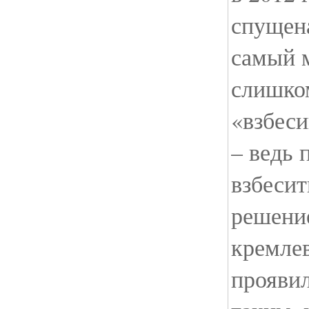
спущена
самый м
слишком
«взбес
– ведь 
взбесит
решени
кремлев
прояви