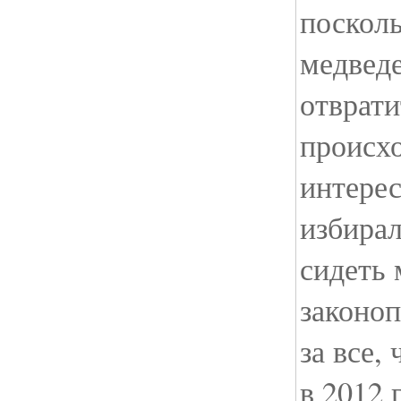
посколь
медведе
отврат
происх
интерес
избирал
сидеть 
законоп
за все,
в 2012 