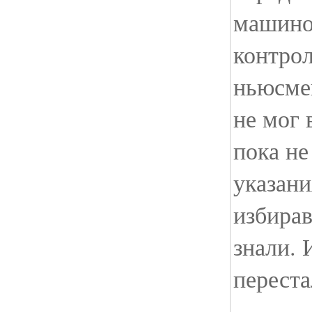
машино
контро
ньюсме
не мог
пока не
указани
избирав
знали. 
переста