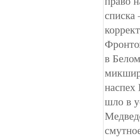
право н
списка 
коррект
Фронто
в Белом
микшир
наспех
шло в 
Медведе
смутное