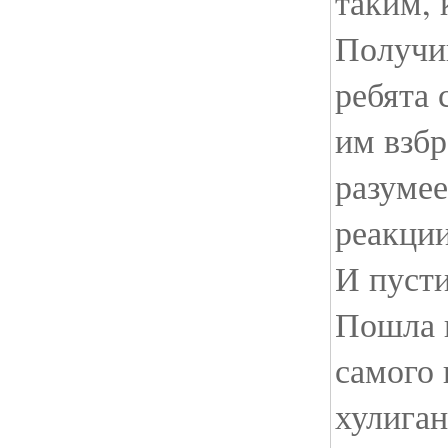
таким, 
Получи
ребята 
им взбр
разумее
реакции
И пусти
Пошла 
самого 
хулиган