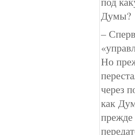
под ка
Думы?
– Спер
«управ
Но пре
переста
через п
как Дум
прежде
переда