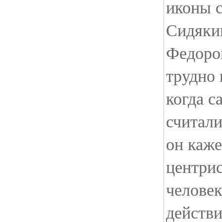
иконы с
Сидякин
Федоров
трудно 
когда 
считали
он каже
центри
человек
действ