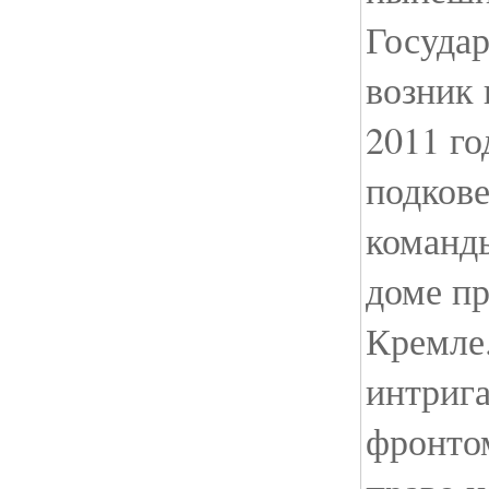
Госуда
возник
2011 го
подков
команд
доме пр
Кремле
интриг
фронто